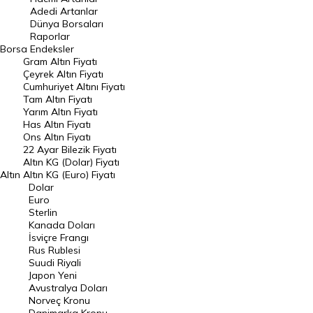
Adedi Artanlar
Geçmiş Kapanışlar
Dünya Borsaları
Raporlar
Dünya Borsaları
Borsa
Endeksler
Gram Altın Fiyatı
Raporlar
Çeyrek Altın Fiyatı
Endeksler
Cumhuriyet Altını Fiyatı
Tam Altın Fiyatı
Yarım Altın Fiyatı
DÖVİZ
Has Altın Fiyatı
Ons Altın Fiyatı
Döviz Kuru
22 Ayar Bilezik Fiyatı
Dolar Kuru
Altın KG (Dolar) Fiyatı
Altın
Altın KG (Euro) Fiyatı
Euro Kuru
Dolar
Euro
Pound Kuru
Sterlin
Kanada Doları
Frank Kuru
İsviçre Frangı
Riyal Kuru
Rus Rublesi
Suudi Riyali
Avustralya Doları
Japon Yeni
Avustralya Doları
Danimarka Kronu Kuru
Norveç Kronu