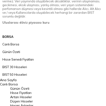
vermez. Veri yayınında oluşabilecek aksaklıklar, verinin ulaşmaması,
gecikmesi, eksik ulaşması, yanlış olması, veri yayın sistemindeki
perfomansın düşmesi veya kesintili olması gibi hallerde Alıcı, Alt Alıcı
ve / veya Kullanıcılarda oluşabilecek herhangi bir zarardan BIST
sorumlu değildir.
Uluslarası döviz piyasası kuru
BORSA
Canlı Borsa
Günün Özeti
Hisse Senedi Fiyatları
BIST 30 Hisseleri
BIST 50 Hisseleri
Ana Sayfa
BIST 100 Hisseleri
Canlı Borsa
Günün Özeti
En Çok Artan Hisseler
Hisse Fiyatları
Artan Hisseler
En Çok Düşen Hisseler
Düşen Hisseler
Hacmi Artanlar
Hacmi Artanlar