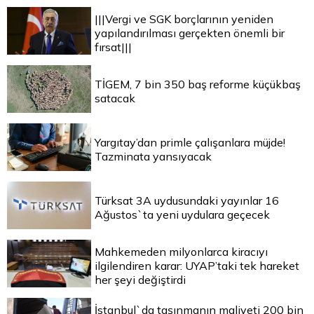
|||Vergi ve SGK borçlarının yeniden
yapılandırılması gerçekten önemli bir
fırsat|||
TİGEM, 7 bin 350 baş reforme küçükbaş
satacak
Yargıtay’dan primle çalışanlara müjde!
Tazminata yansıyacak
Türksat 3A uydusundaki yayınlar 16
Ağustos`ta yeni uydulara geçecek
Mahkemeden milyonlarca kiracıyı
ilgilendiren karar: UYAP’taki tek hareket
her şeyi değiştirdi
İstanbul`da taşınmanın maliyeti 200 bin