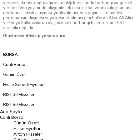
verinin sekansı, doğruluğu ve tamlığı konusunda herhangi bir garanti
vermez. Veri yayınında oluşabilecek aksaklıklar, verinin ulaşmaması,
gecikmesi, eksik ulaşması, yanlış olması, veri yayın sistemindeki
perfomansın düşmesi veya kesintili olması gibi hallerde Alıcı, Alt Alıcı
ve / veya Kullanıcılarda oluşabilecek herhangi bir zarardan BIST
sorumlu değildir.
Uluslarası döviz piyasası kuru
BORSA
Canlı Borsa
Günün Özeti
Hisse Senedi Fiyatları
BIST 30 Hisseleri
BIST 50 Hisseleri
Ana Sayfa
BIST 100 Hisseleri
Canlı Borsa
Günün Özeti
En Çok Artan Hisseler
Hisse Fiyatları
Artan Hisseler
En Çok Düşen Hisseler
Düşen Hisseler