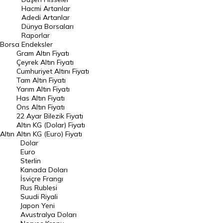
Hacmi Artanlar
Hacmi Artanlar
Adedi Artanlar
Geçmiş Kapanışlar
Dünya Borsaları
Raporlar
Dünya Borsaları
Borsa
Endeksler
Gram Altın Fiyatı
Raporlar
Çeyrek Altın Fiyatı
Endeksler
Cumhuriyet Altını Fiyatı
Tam Altın Fiyatı
Yarım Altın Fiyatı
DÖVİZ
Has Altın Fiyatı
Ons Altın Fiyatı
Döviz Kuru
22 Ayar Bilezik Fiyatı
Dolar Kuru
Altın KG (Dolar) Fiyatı
Altın
Altın KG (Euro) Fiyatı
Euro Kuru
Dolar
Euro
Pound Kuru
Sterlin
Kanada Doları
Frank Kuru
İsviçre Frangı
Riyal Kuru
Rus Rublesi
Suudi Riyali
Avustralya Doları
Japon Yeni
Avustralya Doları
Danimarka Kronu Kuru