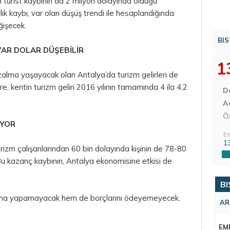
 turist kaybının da 2 milyon dolayında olduğu
ık kaybı, var olan düşüş trendi ile hesaplandığında
ğişecek.
BIS
LYAR
DOLAR
DÜŞEBİLİR
1
zalma yaşayacak olan Antalya’da turizm gelirleri de
, kentin turizm geliri 2016 yılının tamamında 4 ila 4,2
D
Aç
Ö
İYOR
En
1
rizm çalışanlarından 60 bin dolayında kişinin de 78-80
 Bu kazanç kaybının, Antalya ekonomisine etkisi de
BI
rcama yapamayacak hem de borçlarını ödeyemeyecek.
AR
EM