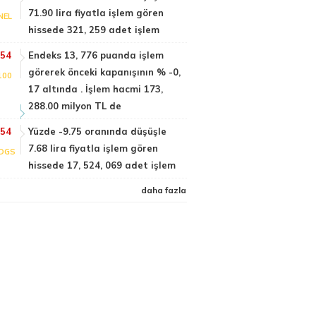
71.90 lira fiyatla işlem gören
NEL
hissede 321, 259 adet işlem
:54
Endeks 13, 776 puanda işlem
görerek önceki kapanışının % -0,
100
17 altında . İşlem hacmi 173,
288.00 milyon TL de
:54
Yüzde -9.75 oranında düşüşle
7.68 lira fiyatla işlem gören
DGS
hissede 17, 524, 069 adet işlem
daha fazla