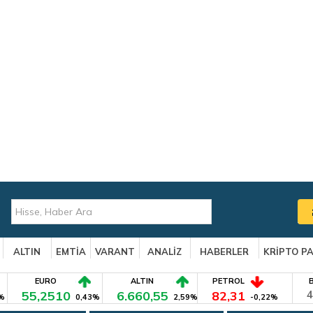
ALTIN
EMTİA
VARANT
ANALİZ
HABERLER
KRİPTO P
EURO
ALTIN
PETROL
55,2510
6.660,55
82,31
4
%
0,43%
2,59%
-0,22%