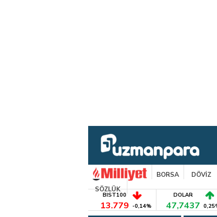
BORSA
DÖVİZ
SÖZLÜK
BIST100
DOLAR
13.779
47,7437
-0,14%
0,25