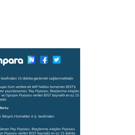
s tarafından 15 dakika gecikmeli sağlanmaktadır.
uşan tüm verilere ait telif hakları tamamen BIST'e
tekrar yayınlanamaz. Pay Piyasası, Borçlanma Araçları
m ve Opsiyon Piyasası verileri BIST kaynaklı en az 15
erdir.
ı Notu
i İletişim Hizmetleri A.Ş. tarafından
ğlanan Pay Piyasası, Borçlanma Araçları Piyasası,
on Piyasası verileri BIST kaynaklı en az 15 dakika