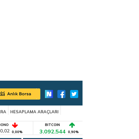
ARA
HESAPLAMA ARAÇLARI
BONO
BITCOIN
0,02
3.092.544
0,00%
0,90%