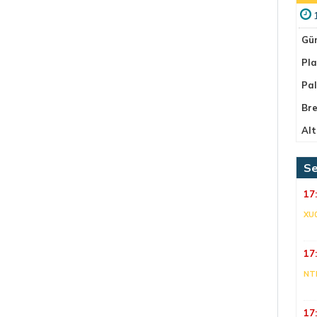
Gü
Pla
Pa
Bre
Alt
Se
17
XU
17
NT
17