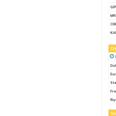
GI
MR
CR
KA
Dö
Do
Eu
Ste
Fr
Riy
Em