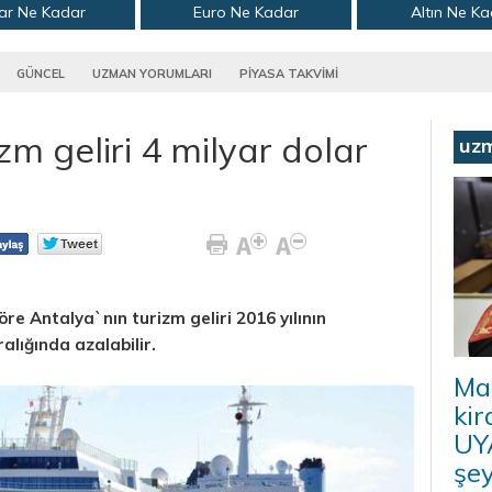
ar Ne Kadar
Euro Ne Kadar
Altın Ne K
GÜNCEL
UZMAN YORUMLARI
PİYASA TAKVİMİ
zm geliri 4 milyar dolar
uz
e Antalya`nın turizm geliri 2016 yılının
alığında azalabilir.
Ma
kir
UYA
şey