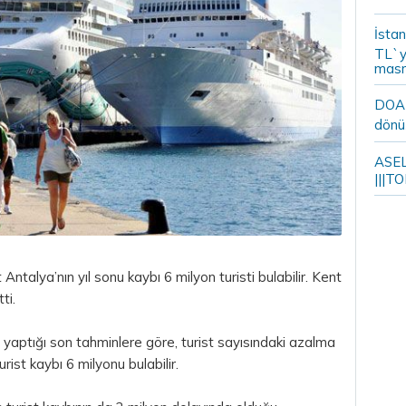
İstan
TL`y
masr
DOA m
dönü
ASELS
|||TO
t
Antalya’nın yıl sonu kaybı 6 milyon turisti bulabilir. Kent
ti.
 yaptığı son tahminlere göre, turist sayısındaki azalma
ist kaybı 6 milyonu bulabilir.