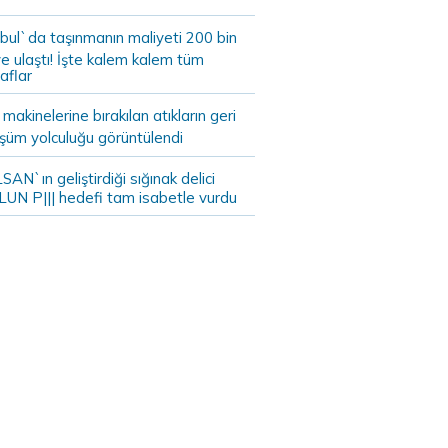
bul`da taşınmanın maliyeti 200 bin
e ulaştı! İşte kalem kalem tüm
aflar
akinelerine bırakılan atıkların geri
şüm yolculuğu görüntülendi
AN`ın geliştirdiği sığınak delici
LUN P||| hedefi tam isabetle vurdu