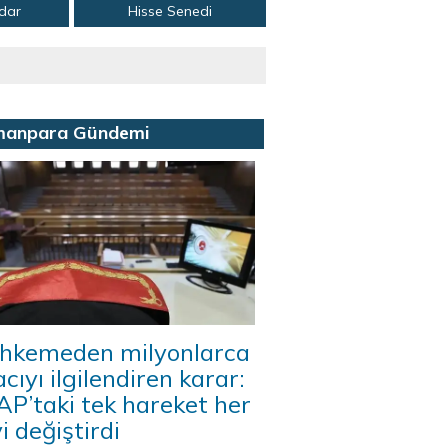
adar
Hisse Senedi
manpara Gündemi
hkemeden milyonlarca
acıyı ilgilendiren karar:
P’taki tek hareket her
i değiştirdi