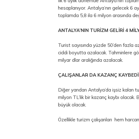
İlk 6 aylık dönemde Antalya’nın toplam
hesaplanıyor. Antalya’nın gelecek 6 ayl
toplamda 5,8 ila 6 milyon arasında de
ANTALYA’NIN TURİZM GELİRİ 4 Mİ
Turist sayısında yüzde 50’den fazla a
ciddi boyutta azalacak. Tahminlere göre
milyar dlar aralığında azalacak.
ÇALIŞANLAR DA KAZANÇ KAYBED
Diğer yandan Antalya’da işsiz kalan tu
milyon TL’lik bir kazanç kaybı olacak.
büyük olacak.
Özellikle turizm çalışanları hem ha