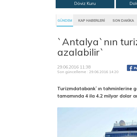
Döviz Kuru
Dol
GÜNDEM
KAP HABERLERİ
SON DAKİKA
`Antalya`nın turi
azalabilir`
29.06.2016 11:38
Son güncelleme : 29.06.2016 14:20
Turizmdatabank`ın tahminlerine gör
tamamında 4 ila 4.2 milyar dolar ar