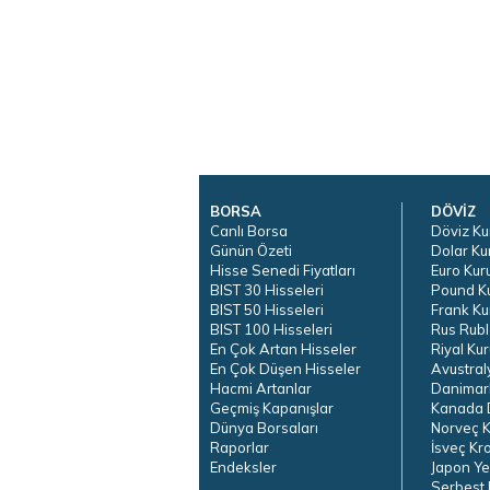
BORSA
DÖVİZ
Canlı Borsa
Döviz Ku
Günün Özeti
Dolar Ku
Hisse Senedi Fiyatları
Euro Kur
BIST 30 Hisseleri
Pound K
BIST 50 Hisseleri
Frank Ku
BIST 100 Hisseleri
Rus Rubl
En Çok Artan Hisseler
Riyal Kur
En Çok Düşen Hisseler
Avustral
Hacmi Artanlar
Danimar
Geçmiş Kapanışlar
Kanada D
Dünya Borsaları
Norveç K
Raporlar
İsveç Kr
Endeksler
Japon Ye
Serbest 