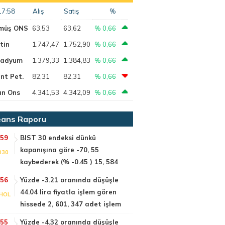
17:58
Alış
Satış
%
müş ONS
63,53
63,62
% 0,66
tin
1.747,47
1.752,90
% 0,66
ladyum
1.379,33
1.384,83
% 0,66
nt Pet.
82,31
82,31
% 0,66
ın Ons
4.341,53
4.342,09
% 0,66
ans Raporu
:59
BIST 30 endeksi dünkü
kapanışına göre -70, 55
030
kaybederek (% -0.45 ) 15, 584
:56
Yüzde -3.21 oranında düşüşle
44.04 lira fiyatla işlem gören
HOL
hissede 2, 601, 347 adet işlem
:55
Yüzde -4.32 oranında düşüşle