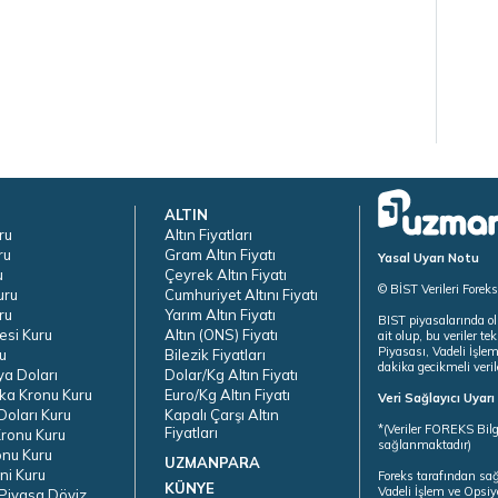
ALTIN
ru
Altın Fiyatları
ru
Gram Altın Fiyatı
Yasal Uyarı Notu
u
Çeyrek Altın Fiyatı
© BİST Verileri Forek
uru
Cumhuriyet Altını Fiyatı
ru
Yarım Altın Fiyatı
BIST piyasalarında ol
esi Kuru
Altın (ONS) Fiyatı
ait olup, bu veriler 
Piyasası, Vadeli İşle
u
Bilezik Fiyatları
dakika gecikmeli veril
ya Doları
Dolar/Kg Altın Fiyatı
ka Kronu Kuru
Euro/Kg Altın Fiyatı
Veri Sağlayıcı Uyar
oları Kuru
Kapalı Çarşı Altın
*(Veriler FOREKS Bilg
Fiyatları
ronu Kuru
sağlanmaktadır)
onu Kuru
UZMANPARA
ni Kuru
Foreks tarafından sa
KÜNYE
Vadeli İşlem ve Opsiy
Piyasa Döviz