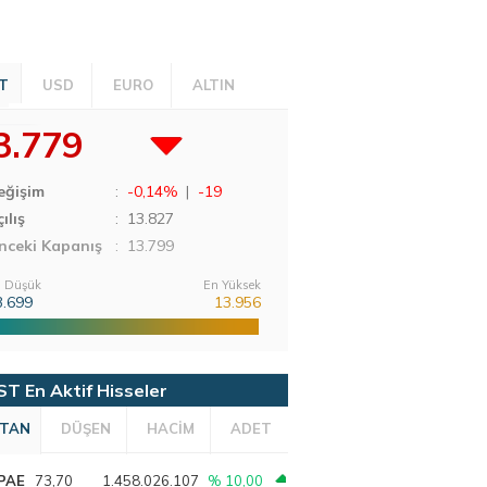
T
USD
EURO
ALTIN
3.779
eğişim
:
-0,14%
|
-19
ılış
:
13.827
nceki Kapanış
: 13.799
 Düşük
En Yüksek
3.699
13.956
ST En Aktif Hisseler
TAN
DÜŞEN
HACİM
ADET
PAE
73,70
1.458.026.107
% 10,00