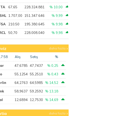
PTA
67,65
228.324.881
% 10,00
SHL
1.707,00
151.347.646
% 9,99
FSA
210,50
195.380.645
% 9,98
RCL
50,70
228.008.040
% 9,98
viz
daha fazla
17:58
Alış
Satış
%
lar
47,6785
47,7437
% 0,25
ro
55,1254
55,2510
% 0,43
rlin
64,2763
64,5985
% 14,52
ank
58,9637
59,2592
% 13,18
al
12,6894
12,7530
% 14,69
tia
daha fazla