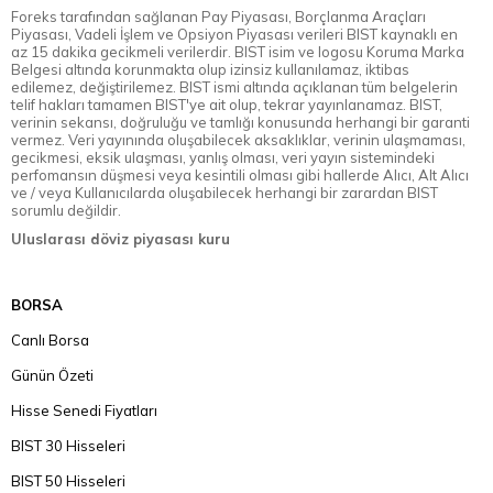
Foreks tarafından sağlanan Pay Piyasası, Borçlanma Araçları
Piyasası, Vadeli İşlem ve Opsiyon Piyasası verileri BIST kaynaklı en
az 15 dakika gecikmeli verilerdir. BIST isim ve logosu Koruma Marka
Belgesi altında korunmakta olup izinsiz kullanılamaz, iktibas
edilemez, değiştirilemez. BIST ismi altında açıklanan tüm belgelerin
telif hakları tamamen BIST'ye ait olup, tekrar yayınlanamaz. BIST,
verinin sekansı, doğruluğu ve tamlığı konusunda herhangi bir garanti
vermez. Veri yayınında oluşabilecek aksaklıklar, verinin ulaşmaması,
gecikmesi, eksik ulaşması, yanlış olması, veri yayın sistemindeki
perfomansın düşmesi veya kesintili olması gibi hallerde Alıcı, Alt Alıcı
ve / veya Kullanıcılarda oluşabilecek herhangi bir zarardan BIST
sorumlu değildir.
Uluslarası döviz piyasası kuru
BORSA
Canlı Borsa
Günün Özeti
Hisse Senedi Fiyatları
BIST 30 Hisseleri
BIST 50 Hisseleri