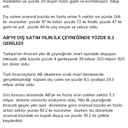
maddeleri ve yüzde 29 düşen hazır giyim ve konfeksiyon takip
etti.
Dış satımı oransal bazda en fazla artan 5 sektör ise yüzde 164
ile mücevher, yüzde 97 ile tütün, yüzde 72 ile fındık, yüzde 47 ile
gemi ve yat, yüzde 46 ile yaş meyve ve sebze oldu.
AB'YE DIŞ SATIM YILIN İLK ÇEYREĞİNDE YÜZDE 8,1
GERİLEDİ
Türkiye'nin ihracatı yılın ilk çeyreğinde, mart ayındaki düşüşün
etkisiyle, yıllık bazda yüzde 4 gerileyerek 39 milyar 310 milyon 920
bin dolar oldu.
Türk ihracatçıların AB ülkelerine ocak-mart döneminde
gerçekleştirdiği toplam dış satım ise yüzde 8,1 azalışla 19,3
milyar dolar oldu.
Söz konusu dönemde AB'ye en fazla ürün satılan sektör 5,3
milyar dolarla otomotiv endüstrisi oldu. Yılın ilk çeyreğinde
ihracatı geçen yılın aynı dönemine göre oransal bazda en fazla
artan sektör yüzde 83,2 ile mücevher olurken, bu dönemde
oransal bazdaki en büyük düşüş ise yüzde 35,2 ile çelikte
kaydedildi.