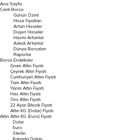
Ana Sayfa
BIST 100 Hisseleri
Canlı Borsa
Günün Özeti
En Çok Artan Hisseler
Hisse Fiyatları
Artan Hisseler
En Çok Düşen Hisseler
Düşen Hisseler
Hacmi Artanlar
Hacmi Artanlar
Adedi Artanlar
Geçmiş Kapanışlar
Dünya Borsaları
Raporlar
Dünya Borsaları
Borsa
Endeksler
Gram Altın Fiyatı
Raporlar
Çeyrek Altın Fiyatı
Endeksler
Cumhuriyet Altını Fiyatı
Tam Altın Fiyatı
Yarım Altın Fiyatı
DÖVİZ
Has Altın Fiyatı
Ons Altın Fiyatı
Döviz Kuru
22 Ayar Bilezik Fiyatı
Dolar Kuru
Altın KG (Dolar) Fiyatı
Altın
Altın KG (Euro) Fiyatı
Euro Kuru
Dolar
Euro
Pound Kuru
Sterlin
Kanada Doları
Frank Kuru