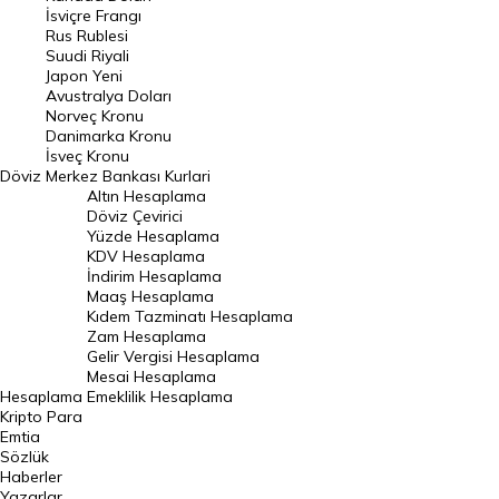
İsviçre Frangı
Riyal Kuru
Rus Rublesi
Suudi Riyali
Avustralya Doları
Japon Yeni
Avustralya Doları
Danimarka Kronu Kuru
Norveç Kronu
Danimarka Kronu
Kanada Doları Kuru
İsveç Kronu
Döviz
Merkez Bankası Kurlari
Norveç Kronu Kuru
Altın Hesaplama
İsveç Kronu Kuru
Döviz Çevirici
Yüzde Hesaplama
Japon Yeni Kuru
KDV Hesaplama
İndirim Hesaplama
Serbest Piyasa Döviz Kurları
Maaş Hesaplama
Kıdem Tazminatı Hesaplama
Merkez Bankası Döviz Kurları
Zam Hesaplama
Gelir Vergisi Hesaplama
ALTIN
Mesai Hesaplama
Hesaplama
Emeklilik Hesaplama
Altın Fiyatları
Kripto Para
Emtia
Gram Altın Fiyatı
Sözlük
Çeyrek Altın Fiyatı
Haberler
Yazarlar