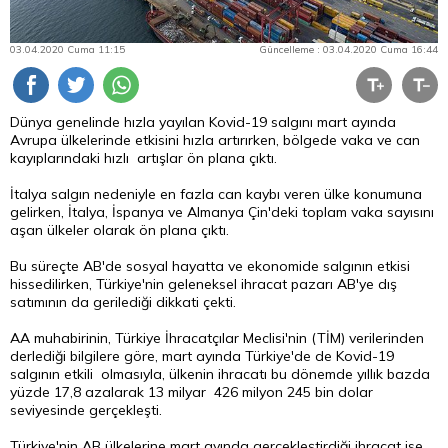
03.04.2020 Cuma 11:15
Güncelleme : 03.04.2020 Cuma 16:44
Dünya genelinde hızla yayılan Kovid-19 salgını mart ayında
Avrupa ülkelerinde etkisini hızla artırırken, bölgede vaka ve can
kayıplarındaki hızlı artışlar ön plana çıktı.
İtalya salgın nedeniyle en fazla can kaybı veren ülke konumuna
gelirken, İtalya, İspanya ve Almanya Çin'deki toplam vaka sayısını
aşan ülkeler olarak ön plana çıktı.
Bu süreçte AB'de sosyal hayatta ve ekonomide salgının etkisi
hissedilirken, Türkiye'nin geleneksel ihracat pazarı AB'ye dış
satımının da gerilediği dikkati çekti.
AA muhabirinin, Türkiye İhracatçılar Meclisi'nin (TİM) verilerinden
derlediği bilgilere göre, mart ayında Türkiye'de de Kovid-19
salgının etkili olmasıyla, ülkenin ihracatı bu dönemde yıllık bazda
yüzde 17,8 azalarak 13 milyar 426 milyon 245 bin dolar
seviyesinde gerçekleşti.
Türkiye'nin AB ülkelerine mart ayında gerçekleştirdiği ihracat ise