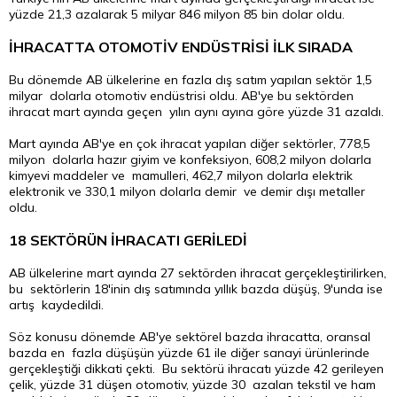
yüzde 21,3 azalarak 5 milyar 846 milyon 85 bin dolar oldu.
İHRACATTA OTOMOTİV ENDÜSTRİSİ İLK SIRADA
Bu dönemde AB ülkelerine en fazla dış satım yapılan sektör 1,5
milyar dolarla otomotiv endüstrisi oldu. AB'ye bu sektörden
ihracat mart ayında geçen yılın aynı ayına göre yüzde 31 azaldı.
Mart ayında AB'ye en çok ihracat yapılan diğer sektörler, 778,5
milyon dolarla hazır giyim ve konfeksiyon, 608,2 milyon dolarla
kimyevi maddeler ve mamulleri, 462,7 milyon dolarla elektrik
elektronik ve 330,1 milyon dolarla demir ve demir dışı metaller
oldu.
18 SEKTÖRÜN İHRACATI GERİLEDİ
AB ülkelerine mart ayında 27 sektörden ihracat gerçekleştirilirken,
bu sektörlerin 18'inin dış satımında yıllık bazda düşüş, 9'unda ise
artış kaydedildi.
Söz konusu dönemde AB'ye sektörel bazda ihracatta, oransal
bazda en fazla düşüşün yüzde 61 ile diğer sanayi ürünlerinde
gerçekleştiği dikkati çekti. Bu sektörü ihracatı yüzde 42 gerileyen
çelik, yüzde 31 düşen otomotiv, yüzde 30 azalan tekstil ve ham