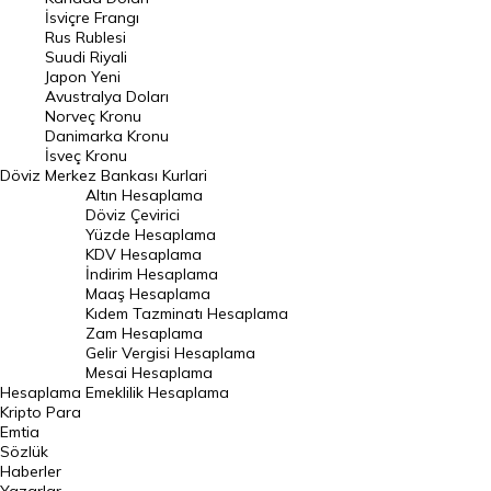
Frank Kuru
İsviçre Frangı
Riyal Kuru
Rus Rublesi
Suudi Riyali
Avustralya Doları
Japon Yeni
Avustralya Doları
Danimarka Kronu Kuru
Norveç Kronu
Danimarka Kronu
Kanada Doları Kuru
İsveç Kronu
Döviz
Merkez Bankası Kurlari
Norveç Kronu Kuru
Altın Hesaplama
İsveç Kronu Kuru
Döviz Çevirici
Yüzde Hesaplama
Japon Yeni Kuru
KDV Hesaplama
İndirim Hesaplama
Serbest Piyasa Döviz Kurları
Maaş Hesaplama
Kıdem Tazminatı Hesaplama
Merkez Bankası Döviz Kurları
Zam Hesaplama
Gelir Vergisi Hesaplama
ALTIN
Mesai Hesaplama
Hesaplama
Emeklilik Hesaplama
Altın Fiyatları
Kripto Para
Emtia
Gram Altın Fiyatı
Sözlük
Çeyrek Altın Fiyatı
Haberler