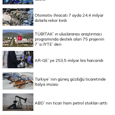
Otomotiv ihracatı 7 ayda 24,4 milyar
dolarla rekor kırdı
TÜBİTAK`ın uluslararası araştırmacı
programında destek alan 75 projenin
7`si İYTE`den
AR-GE`ye 253,5 milyar lira harcandı
Türkiye`nin güneş gözlüğü ticaretinde
İtalya imzası
ABD`nin ticari ham petrol stokları arttı