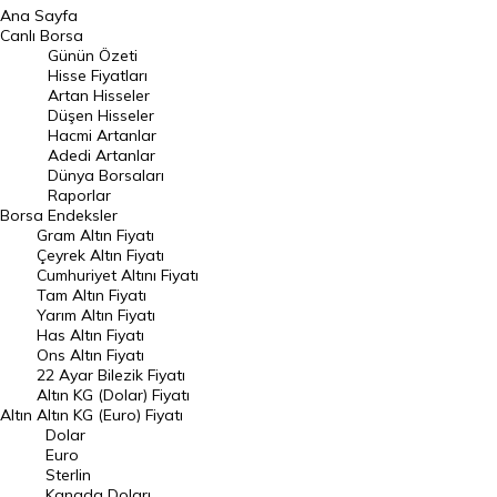
Ana Sayfa
BIST 100 Hisseleri
Canlı Borsa
Günün Özeti
En Çok Artan Hisseler
Hisse Fiyatları
Artan Hisseler
En Çok Düşen Hisseler
Düşen Hisseler
Hacmi Artanlar
Hacmi Artanlar
Adedi Artanlar
Geçmiş Kapanışlar
Dünya Borsaları
Raporlar
Dünya Borsaları
Borsa
Endeksler
Gram Altın Fiyatı
Raporlar
Çeyrek Altın Fiyatı
Endeksler
Cumhuriyet Altını Fiyatı
Tam Altın Fiyatı
Yarım Altın Fiyatı
DÖVİZ
Has Altın Fiyatı
Ons Altın Fiyatı
Döviz Kuru
22 Ayar Bilezik Fiyatı
Dolar Kuru
Altın KG (Dolar) Fiyatı
Altın
Altın KG (Euro) Fiyatı
Euro Kuru
Dolar
Euro
Pound Kuru
Sterlin
Kanada Doları