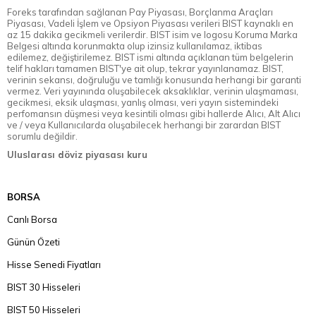
Foreks tarafından sağlanan Pay Piyasası, Borçlanma Araçları
Piyasası, Vadeli İşlem ve Opsiyon Piyasası verileri BIST kaynaklı en
az 15 dakika gecikmeli verilerdir. BIST isim ve logosu Koruma Marka
Belgesi altında korunmakta olup izinsiz kullanılamaz, iktibas
edilemez, değiştirilemez. BIST ismi altında açıklanan tüm belgelerin
telif hakları tamamen BIST'ye ait olup, tekrar yayınlanamaz. BIST,
verinin sekansı, doğruluğu ve tamlığı konusunda herhangi bir garanti
vermez. Veri yayınında oluşabilecek aksaklıklar, verinin ulaşmaması,
gecikmesi, eksik ulaşması, yanlış olması, veri yayın sistemindeki
perfomansın düşmesi veya kesintili olması gibi hallerde Alıcı, Alt Alıcı
ve / veya Kullanıcılarda oluşabilecek herhangi bir zarardan BIST
sorumlu değildir.
Uluslarası döviz piyasası kuru
BORSA
Canlı Borsa
Günün Özeti
Hisse Senedi Fiyatları
BIST 30 Hisseleri
BIST 50 Hisseleri