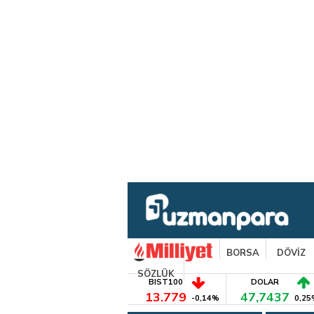
BORSA
DÖVİZ
SÖZLÜK
BIST100
DOLAR
13.779
47,7437
-0,14%
0,25