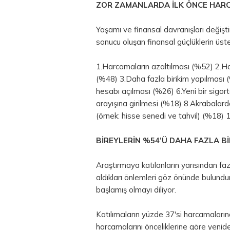
ZOR ZAMANLARDA İLK ÖNCE HARC
Yaşamı ve finansal davranışları değişti
sonucu oluşan finansal güçlüklerin üste
1.Harcamaların azaltılması (%52) 2.Ha
(%48) 3.Daha fazla birikim yapılması (%
hesabı açılması (%26) 6.Yeni bir sigor
arayışına girilmesi (%18) 8.Akrabalard
(örnek: hisse senedi ve tahvil) (%18) 
BİREYLERİN %54’Ü DAHA FAZLA Bİ
Araştırmaya katılanların yarısından fa
aldıkları önlemleri göz önünde bulun
başlamış olmayı diliyor.
Katılımcıların yüzde 37'si harcamaların
harcamalarını önceliklerine göre yenide