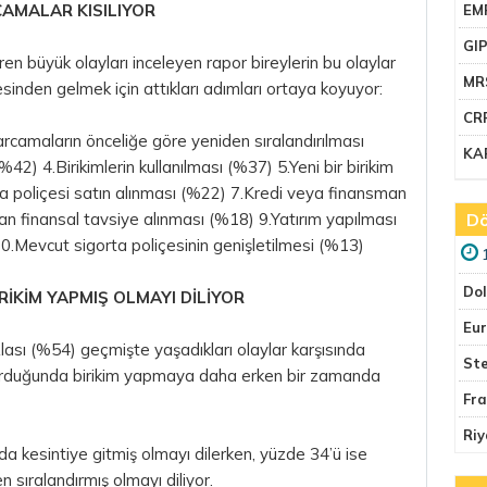
AMALAR KISILIYOR
EM
GI
ren büyük olayları inceleyen rapor bireylerin bu olaylar
MR
sinden gelmek için attıkları adımları ortaya koyuyor:
CR
rcamaların önceliğe göre yeniden sıralandırılması
KA
42) 4.Birikimlerin kullanılması (%37) 5.Yeni bir birikim
ta poliçesi satın alınması (%22) 7.Kredi veya finansman
an finansal tavsiye alınması (%18) 9.Yatırım yapılması
Dö
10.Mevcut sigorta poliçesinin genişletilmesi (%13)
Do
RİKİM YAPMIŞ OLMAYI DİLİYOR
Eu
zlası (%54) geçmişte yaşadıkları olaylar karşısında
Ste
durduğunda birikim yapmaya daha erken bir zamanda
Fr
Riy
da kesintiye gitmiş olmayı dilerken, yüzde 34’ü ise
n sıralandırmış olmayı diliyor.