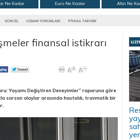
ar Ne Kadar
Euro Ne Kadar
Altın Ne K
GÜNCEL
UZMAN YORUMLARI
PİYASA TAKVİMİ
meler finansal istikrarı
uz
ru: Yaşamı Değiştiren Deneyimler” raporuna göre
la sarsan olaylar arasında hastalık, travmatik bir
r.
Re
yay
sah
ye