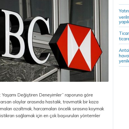
Yatır
veril
yapıl
Ticar
ticar
Anta
haval
yenil
 Yaşamı Değiştiren Deneyimler” raporuna göre
sarsan olaylar arasında hastalık, travmatik bir kaza
maları azaltmak, harcamaları öncelik sırasına koymak
istikrarı sağlamak için en çok başvurulan yöntemler