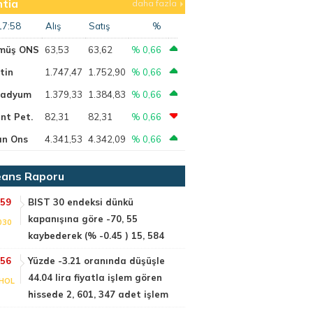
tia
daha fazla
17:58
Alış
Satış
%
müş ONS
63,53
63,62
% 0,66
tin
1.747,47
1.752,90
% 0,66
ladyum
1.379,33
1.384,83
% 0,66
nt Pet.
82,31
82,31
% 0,66
ın Ons
4.341,53
4.342,09
% 0,66
ans Raporu
:59
BIST 30 endeksi dünkü
kapanışına göre -70, 55
030
kaybederek (% -0.45 ) 15, 584
:56
Yüzde -3.21 oranında düşüşle
44.04 lira fiyatla işlem gören
HOL
hissede 2, 601, 347 adet işlem