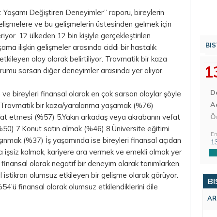
Yaşamı Değiştiren Deneyimler” raporu, bireylerin
gelişmelere ve bu gelişmelerin üstesinden gelmek için
riyor. 12 ülkeden 12 bin kişiyle gerçekleştirilen
BIS
ma ilişkin gelişmeler arasında ciddi bir hastalık
tkileyen olay olarak belirtiliyor. Travmatik bir kaza
1
umu sarsan diğer deneyimler arasında yer alıyor.
D
 bireyleri finansal olarak en çok sarsan olaylar şöyle
Aç
8) 2.Travmatik bir kaza/yaralanma yaşamak (%76)
at etmesi (%57) 5.Yakın arkadaş veya akrabanın vefat
Ö
50) 7.Konut satın almak (%46) 8.Üniversite eğitimi
En
nmak (%37) İş yaşamında ise bireyleri finansal açıdan
1
 işsiz kalmak, kariyere ara vermek ve emekli olmak yer
yı finansal olarak negatif bir deneyim olarak tanımlarken,
istikrarı olumsuz etkileyen bir gelişme olarak görüyor.
BI
54’ü finansal olarak olumsuz etkilendiklerini dile
AR