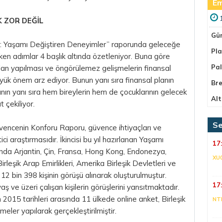
Em
 ZOR DEĞİL
Gü
 Yaşamı Değiştiren Deneyimler” raporunda geleceğe
Pla
eken adımlar 4 başlık altında özetleniyor. Buna göre
Pa
plan yapılması ve öngörülemez gelişmelerin finansal
yük önem arz ediyor. Bunun yanı sıra finansal planın
Bre
nın yanı sıra hem bireylerin hem de çocuklarının gelecek
Alt
 çekiliyor.
Se
encenin Konforu Raporu, güvence ihtiyaçları ve
ci araştırmasıdır. İkincisi bu yıl hazırlanan Yaşamı
17
nda Arjantin, Çin, Fransa, Hong Kong, Endonezya,
XU
leşik Arap Emirlikleri, Amerika Birleşik Devletleri ve
 12 bin 398 kişinin görüşü alınarak oluşturulmuştur.
17
ş ve üzeri çalışan kişilerin görüşlerini yansıtmaktadır.
015 tarihleri arasında 11 ülkede online anket, Birleşik
NT
meler yapılarak gerçekleştirilmiştir.