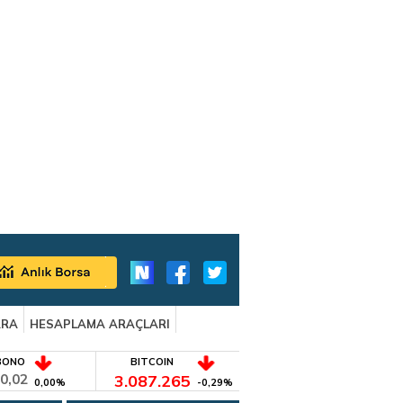
ARA
HESAPLAMA ARAÇLARI
BONO
BITCOIN
0,02
3.087.265
0,00%
-0,29%