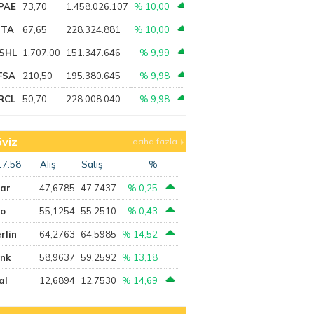
PAE
73,70
1.458.026.107
% 10,00
PTA
67,65
228.324.881
% 10,00
SHL
1.707,00
151.347.646
% 9,99
FSA
210,50
195.380.645
% 9,98
RCL
50,70
228.008.040
% 9,98
viz
daha fazla
17:58
Alış
Satış
%
lar
47,6785
47,7437
% 0,25
ro
55,1254
55,2510
% 0,43
rlin
64,2763
64,5985
% 14,52
ank
58,9637
59,2592
% 13,18
al
12,6894
12,7530
% 14,69