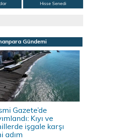
adar
Hisse Senedi
manpara Gündemi
smi Gazete’de
ımlandı: Kıyı ve
illerde işgale karşı
ni adım