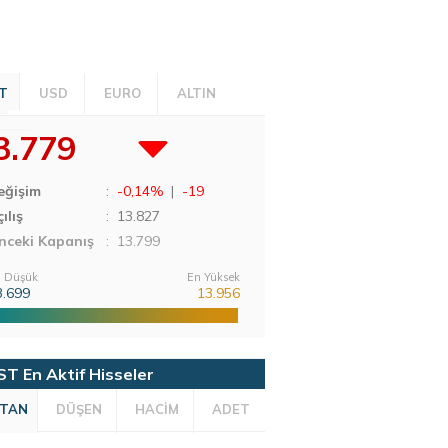
T
USD
EURO
ALTIN
3.779
eğişim
:
-0,14%
|
-19
ılış
:
13.827
nceki Kapanış
: 13.799
 Düşük
En Yüksek
3.699
13.956
ST En Aktif Hisseler
TAN
DÜŞEN
HACİM
ADET