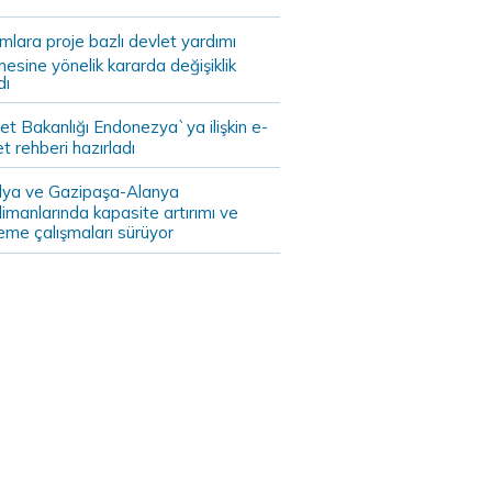
ımlara proje bazlı devlet yardımı
mesine yönelik kararda değişiklik
dı
et Bakanlığı Endonezya`ya ilişkin e-
et rehberi hazırladı
lya ve Gazipaşa-Alanya
imanlarında kapasite artırımı ve
eme çalışmaları sürüyor