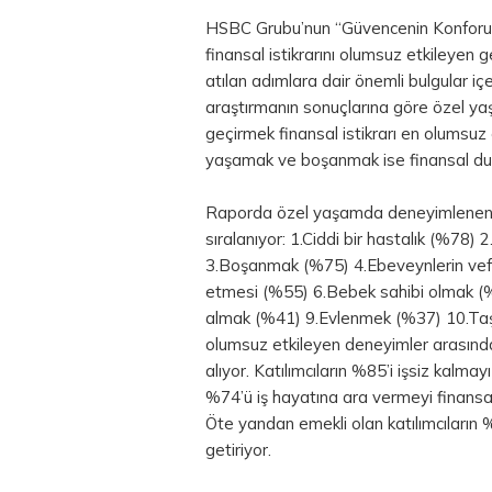
HSBC Grubu’nun “Güvencenin Konforu: 
finansal istikrarını olumsuz etkileyen 
atılan adımlara dair önemli bulgular içe
araştırmanın sonuçlarına göre özel yaşa
geçirmek finansal istikrarı en olumsuz e
yaşamak ve boşanmak ise finansal dur
Raporda özel yaşamda deneyimlenen ve
sıralanıyor: 1.Ciddi bir hastalık (%7
3.Boşanmak (%75) 4.Ebeveynlerin vef
etmesi (%55) 6.Bebek sahibi olmak (%
almak (%41) 9.Evlenmek (%37) 10.Taşı
olumsuz etkileyen deneyimler arasında
alıyor. Katılımcıların %85’i işsiz kalma
%74’ü iş hayatına ara vermeyi finansal 
Öte yandan emekli olan katılımcıların %
getiriyor.