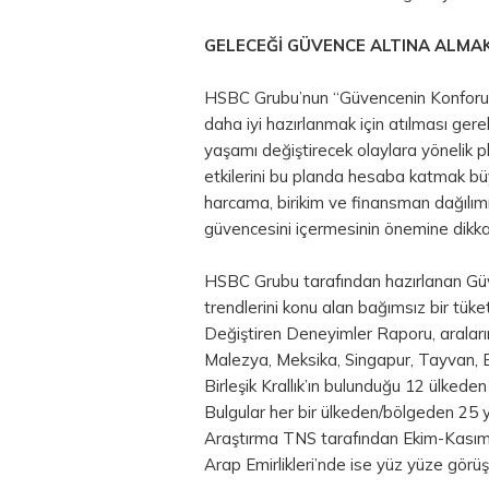
GELECEĞİ GÜVENCE ALTINA ALMAK
HSBC Grubu’nun “Güvencenin Konforu:
daha iyi hazırlanmak için atılması ger
yaşamı değiştirecek olaylara yönelik 
etkilerini bu planda hesaba katmak bü
harcama, birikim ve finansman dağılımı
güvencesini içermesinin önemine dikkat
HSBC Grubu tarafından hazırlanan Güv
trendlerini konu alan bağımsız bir tüketi
Değiştiren Deneyimler Raporu, araları
Malezya, Meksika, Singapur, Tayvan, Bir
Birleşik Krallık’ın bulunduğu 12 ülkeden
Bulgular her bir ülkeden/bölgeden 25 ya
Araştırma TNS tarafından Ekim-Kasım 2
Arap Emirlikleri’nde ise yüz yüze görüş