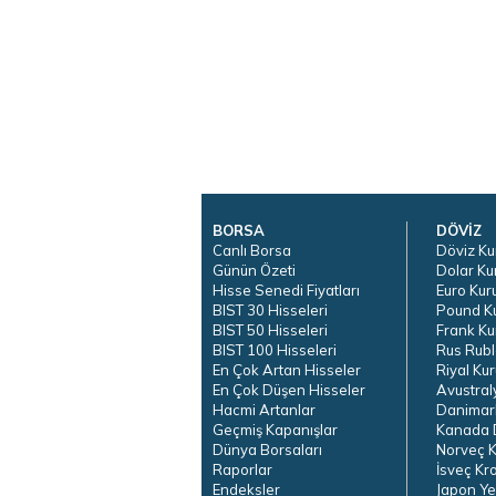
BORSA
DÖVİZ
Canlı Borsa
Döviz Ku
Günün Özeti
Dolar Ku
Hisse Senedi Fiyatları
Euro Kur
BIST 30 Hisseleri
Pound K
BIST 50 Hisseleri
Frank Ku
BIST 100 Hisseleri
Rus Rubl
En Çok Artan Hisseler
Riyal Kur
En Çok Düşen Hisseler
Avustral
Hacmi Artanlar
Danimar
Geçmiş Kapanışlar
Kanada D
Dünya Borsaları
Norveç K
Raporlar
İsveç Kr
Endeksler
Japon Ye