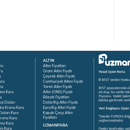
ALTIN
ru
Altın Fiyatları
ru
Gram Altın Fiyatı
Yasal Uyarı Notu
u
Çeyrek Altın Fiyatı
© BİST Verileri Forek
uru
Cumhuriyet Altını Fiyatı
ru
Yarım Altın Fiyatı
BIST piyasalarında ol
esi Kuru
Altın (ONS) Fiyatı
ait olup, bu veriler 
Piyasası, Vadeli İşle
u
Bilezik Fiyatları
dakika gecikmeli veril
ya Doları
Dolar/Kg Altın Fiyatı
ka Kronu Kuru
Euro/Kg Altın Fiyatı
Veri Sağlayıcı Uyar
oları Kuru
Kapalı Çarşı Altın
*(Veriler FOREKS Bilg
Fiyatları
ronu Kuru
sağlanmaktadır)
onu Kuru
UZMANPARA
ni Kuru
Foreks tarafından sa