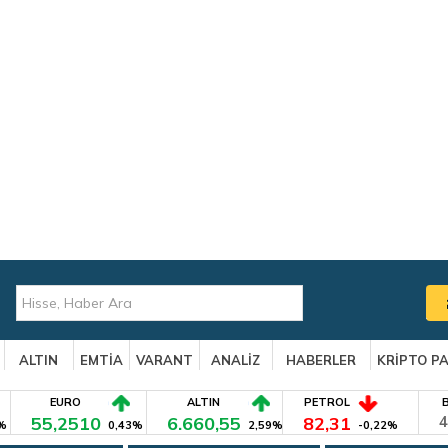
ALTIN
EMTİA
VARANT
ANALİZ
HABERLER
KRİPTO P
EURO
ALTIN
PETROL
55,2510
6.660,55
82,31
4
%
0,43%
2,59%
-0,22%