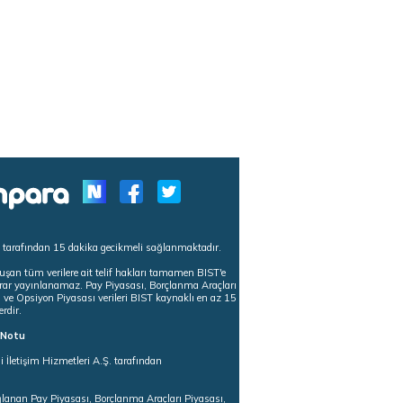
s tarafından 15 dakika gecikmeli sağlanmaktadır.
uşan tüm verilere ait telif hakları tamamen BIST'e
tekrar yayınlanamaz. Pay Piyasası, Borçlanma Araçları
m ve Opsiyon Piyasası verileri BIST kaynaklı en az 15
erdir.
ı Notu
i İletişim Hizmetleri A.Ş. tarafından
ğlanan Pay Piyasası, Borçlanma Araçları Piyasası,