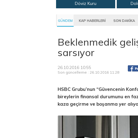
Döviz Kuru
Dol
GÜNDEM
KAP HABERLERİ
SON DAKİKA
Beklenmedik geliş
sarsıyor
26.10.2016 10:55
Son güncelleme : 26.10.2016 11:28
HSBC Grubu’nun “Güvencenin Konfo
bireylerin finansal durumunu en faz
kaza geçirme ve boşanma yer alıyo