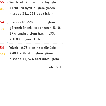
:55
Yüzde -4.32 oranında düşüşle
71.90 lira fiyatla işlem gören
NEL
hissede 321, 259 adet işlem
:54
Endeks 13, 776 puanda işlem
görerek önceki kapanışının % -0,
100
17 altında . İşlem hacmi 173,
288.00 milyon TL de
:54
Yüzde -9.75 oranında düşüşle
7.68 lira fiyatla işlem gören
DGS
hissede 17, 524, 069 adet işlem
daha fazla