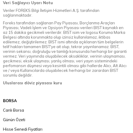
Veri Sağlayıcı Uyarı Notu
Veriler FOREKS Bilgi İletişim Hizmetleri A.Ş. tarafından
sağlanmaktadır.
Foreks tarafından sağlanan Pay Piyasası, Borçlanma Araçları
Piyasası, Vadeli İşlem ve Opsiyon Piyasası verileri BIST kaynaklı en
az 15 dakika gecikmeli verilerdir. BIST isim ve logosu Koruma Marka
Belgesi altında korunmakta olup izinsiz kullanılamaz, iktibas
edilemez, değiştirilemez. BIST ismi altında açıklanan tüm belgelerin
telif hakları tamamen BIST'ye ait olup, tekrar yayınlanamaz. BIST,
verinin sekansı, doğruluğu ve tamlığı konusunda herhangi bir garanti
vermez. Veri yayınında oluşabilecek aksaklıklar, verinin ulaşmaması,
gecikmesi, eksik ulaşması, yanlış olması, veri yayın sistemindeki
perfomansın düşmesi veya kesintili olması gibi hallerde Alıcı, Alt Alıcı
ve / veya Kullanıcılarda oluşabilecek herhangi bir zarardan BIST
sorumlu değildir.
Uluslarası döviz piyasası kuru
BORSA
Canlı Borsa
Günün Özeti
Hisse Senedi Fiyatları