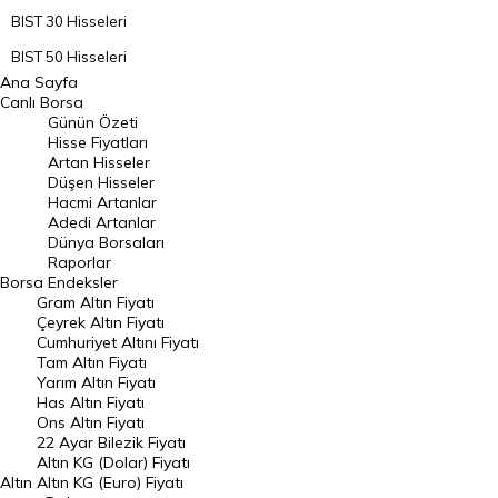
BIST 30 Hisseleri
BIST 50 Hisseleri
Ana Sayfa
BIST 100 Hisseleri
Canlı Borsa
Günün Özeti
En Çok Artan Hisseler
Hisse Fiyatları
Artan Hisseler
En Çok Düşen Hisseler
Düşen Hisseler
Hacmi Artanlar
Hacmi Artanlar
Adedi Artanlar
Geçmiş Kapanışlar
Dünya Borsaları
Raporlar
Dünya Borsaları
Borsa
Endeksler
Gram Altın Fiyatı
Raporlar
Çeyrek Altın Fiyatı
Endeksler
Cumhuriyet Altını Fiyatı
Tam Altın Fiyatı
Yarım Altın Fiyatı
DÖVİZ
Has Altın Fiyatı
Ons Altın Fiyatı
Döviz Kuru
22 Ayar Bilezik Fiyatı
Dolar Kuru
Altın KG (Dolar) Fiyatı
Altın
Altın KG (Euro) Fiyatı
Euro Kuru