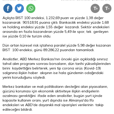
Açılışta BIST 100 endeksi, 1.232,69 puan ve yüzde 1,38 değer
kazanarak 90.518,91 puana çıktı. Bankacılık endeksi yüzde 1,68
ve holding endeksi yüzde 1,55 değer kazandı. Sektör endeksleri
arasında en fazla kazandıran yüzde 5,49 ile spor, tek gerileyen
ise yüzde 0,10 ile turizm oldu.
Dün artan küresel risk iştahına paralel yüzde 5,98 değer kazanan
BIST 100 endeksi, günü 89.286,22 puandan tamamladı.
Analistler, ABD Merkez Bankası'nın önceki gün açıkladığı sınırsız
tahvil alım programı sonrası borsaların, dün tarihi yükselişlerinden
birini kaydettiğini belirterek, yeni tip corona virüs (Kovid-19)
salgınına ilişkin haber akışının ise hala gündemin odağındaki
yerini koruduğunu söyledi.
Merkez bankaları ve mali politikaların desteğini alan piyasaların,
gücünü koruması için ekonomik aktiviteye ilişkin endişelerin
azalması gerektiğini ifade eden analistler, bugün yurt içinde
kapasite kullanım oranı, yurt dışında ise Almanya'da Ifo
endeksleri ve ABD'de dayanıklı mal siparişleri verilerinin takip
edileceğini bildirdi.