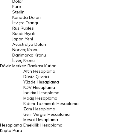
Dolar
Euro
Pound Kuru
Sterlin
Kanada Doları
Frank Kuru
İsviçre Frangı
Riyal Kuru
Rus Rublesi
Suudi Riyali
Avustralya Doları
Japon Yeni
Avustralya Doları
Danimarka Kronu Kuru
Norveç Kronu
Danimarka Kronu
Kanada Doları Kuru
İsveç Kronu
Döviz
Merkez Bankası Kurlari
Norveç Kronu Kuru
Altın Hesaplama
İsveç Kronu Kuru
Döviz Çevirici
Yüzde Hesaplama
Japon Yeni Kuru
KDV Hesaplama
İndirim Hesaplama
Serbest Piyasa Döviz Kurları
Maaş Hesaplama
Kıdem Tazminatı Hesaplama
Merkez Bankası Döviz Kurları
Zam Hesaplama
Gelir Vergisi Hesaplama
ALTIN
Mesai Hesaplama
Hesaplama
Emeklilik Hesaplama
Altın Fiyatları
Kripto Para