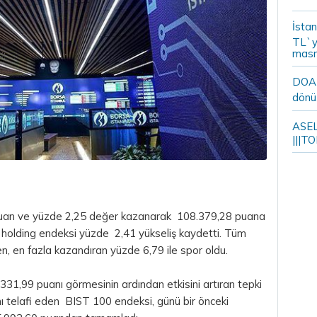
İstan
TL`y
masr
DOA m
dönü
ASELS
|||TO
 puan ve yüzde 2,25 değer kazanarak 108.379,28 puana
e holding endeksi yüzde 2,41 yükseliş kaydetti. Tüm
en, en fazla kazandıran yüzde 6,79 ile spor oldu.
31,99 puanı görmesinin ardından etkisini artıran tepki
mını telafi eden BIST 100 endeksi, günü bir önceki