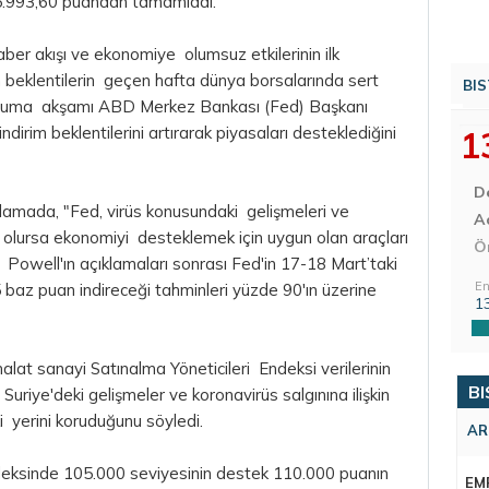
05.993,60 puandan tamamladı.
i haber akışı ve ekonomiye olumsuz etkilerinin ilk
in beklentilerin geçen hafta dünya borsalarında sert
BIS
, cuma akşamı ABD Merkez Bankası (Fed) Başkanı
ndirim beklentilerini artırarak piyasaları desteklediğini
1
D
klamada, "Fed, virüs konusundaki gelişmeleri ve
Aç
li olursa ekonomiyi desteklemek için uygun olan araçları
Ö
. Powell'ın açıklamaları sonrası Fed'in 17-18 Mart’taki
En
5 baz puan indireceği tahminleri yüzde 90'ın üzerine
1
lat sanayi Satınalma Yöneticileri Endeksi verilerinin
BI
, Suriye'deki gelişmeler ve koronavirüs salgınına ilişkin
 yerini koruduğunu söyledi.
AR
ndeksinde 105.000 seviyesinin destek 110.000 puanın
EM