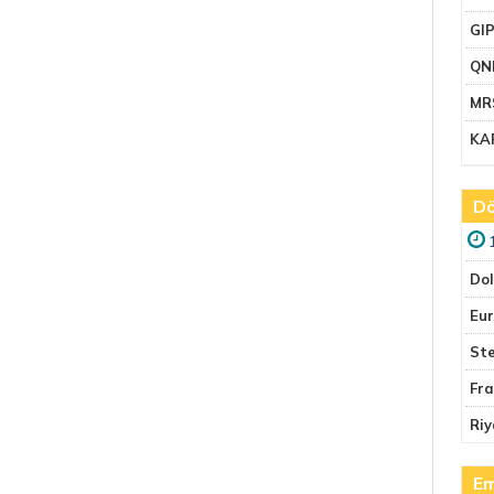
GI
QN
MR
KA
Dö
Do
Eu
Ste
Fr
Riy
Em