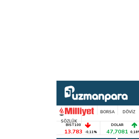
BORSA
DÖVİZ
SÖZLÜK
BIST100
DOLAR
13.783
47,7081
-0,11%
0,18