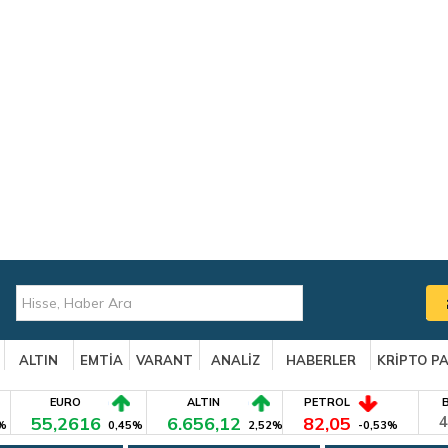
ALTIN
EMTİA
VARANT
ANALİZ
HABERLER
KRİPTO P
EURO
ALTIN
PETROL
55,2616
6.656,12
82,05
4
%
0,45%
2,52%
-0,53%