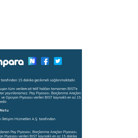
s tarafından 15 dakika gecikmeli sağlanmaktadır.
uşan tüm verilere ait telif hakları tamamen BIST'e
tekrar yayınlanamaz. Pay Piyasası, Borçlanma Araçları
m ve Opsiyon Piyasası verileri BIST kaynaklı en az 15
erdir.
ı Notu
i İletişim Hizmetleri A.Ş. tarafından
ğlanan Pay Piyasası, Borçlanma Araçları Piyasası,
on Piyasası verileri BIST kaynaklı en az 15 dakika