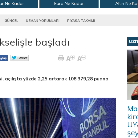
ar Ne Kadar
Euro Ne Kadar
Altın Ne K
GÜNCEL
UZMAN YORUMLARI
PİYASA TAKVİMİ
selişle başladı
uz
, açılışta yüzde 2,25 artarak 108.379,28 puana
Ma
kir
UYA
şey