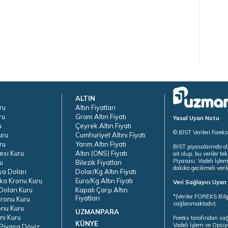
ALTIN
ru
Altın Fiyatları
ru
Gram Altın Fiyatı
Yasal Uyarı Notu
u
Çeyrek Altın Fiyatı
© BİST Verileri Forek
uru
Cumhuriyet Altını Fiyatı
ru
Yarım Altın Fiyatı
BIST piyasalarında ol
esi Kuru
Altın (ONS) Fiyatı
ait olup, bu veriler 
Piyasası, Vadeli İşle
u
Bilezik Fiyatları
dakika gecikmeli veril
ya Doları
Dolar/Kg Altın Fiyatı
ka Kronu Kuru
Euro/Kg Altın Fiyatı
Veri Sağlayıcı Uyar
oları Kuru
Kapalı Çarşı Altın
*(Veriler FOREKS Bilg
Fiyatları
ronu Kuru
sağlanmaktadır)
onu Kuru
UZMANPARA
ni Kuru
Foreks tarafından sa
KÜNYE
Vadeli İşlem ve Opsiy
Piyasa Döviz