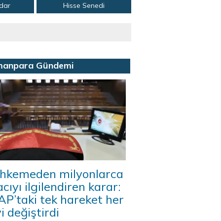
adar
Hisse Senedi
manpara Gündemi
hkemeden milyonlarca
acıyı ilgilendiren karar:
P’taki tek hareket her
i değiştirdi