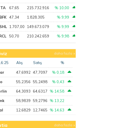
PTA
67,65
215.732.916
% 10,00
BFK
47,34
1.828.305
% 9,99
SHL
1.707,00
149.673.079
% 9,99
RCL
50,70
210.242.659
% 9,98
viz
daha fazla
16:25
Alış
Satış
%
lar
47,6992
47,7097
% 0,18
ro
55,2356
55,2498
% 0,43
rlin
64,3093
64,6317
% 14,58
ank
58,9839
59,2796
% 13,22
al
12,6829
12,7465
% 14,63
tia
daha fazla