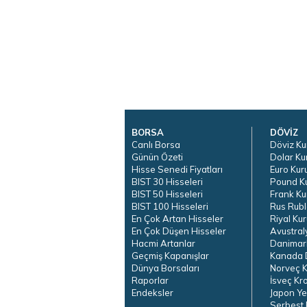
BORSA
DÖVİZ
Canlı Borsa
Döviz Ku
Günün Özeti
Dolar Ku
Hisse Senedi Fiyatları
Euro Kur
BIST 30 Hisseleri
Pound K
BIST 50 Hisseleri
Frank Ku
BIST 100 Hisseleri
Rus Rubl
En Çok Artan Hisseler
Riyal Kur
En Çok Düşen Hisseler
Avustral
Hacmi Artanlar
Danimar
Geçmiş Kapanışlar
Kanada D
Dünya Borsaları
Norveç K
Raporlar
İsveç Kr
Endeksler
Japon Ye
Serbest 