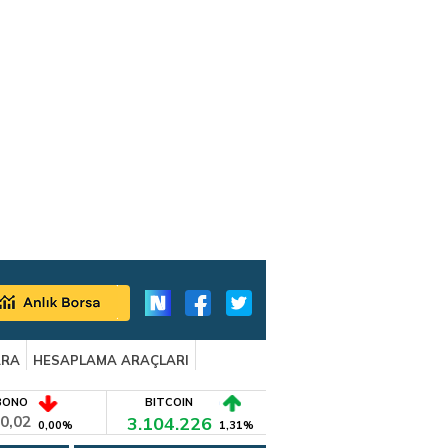
ARA
HESAPLAMA ARAÇLARI
BONO
BITCOIN
0,02
3.104.226
0,00%
1,31%