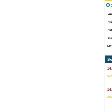
Gü
Pla
Pa
Bre
Alt
Se
16
SA
16
XU