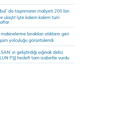
bul`da taşınmanın maliyeti 200 bin
e ulaştı! İşte kalem kalem tüm
aflar
akinelerine bırakılan atıkların geri
şüm yolculuğu görüntülendi
AN`ın geliştirdiği sığınak delici
LUN P||| hedefi tam isabetle vurdu