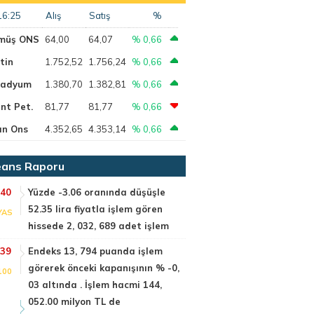
16:25
Alış
Satış
%
müş ONS
64,00
64,07
% 0,66
tin
1.752,52
1.756,24
% 0,66
ladyum
1.380,70
1.382,81
% 0,66
nt Pet.
81,77
81,77
% 0,66
ın Ons
4.352,65
4.353,14
% 0,66
ans Raporu
:40
Yüzde -3.06 oranında düşüşle
52.35 lira fiyatla işlem gören
YAS
hissede 2, 032, 689 adet işlem
:39
Endeks 13, 794 puanda işlem
görerek önceki kapanışının % -0,
100
03 altında . İşlem hacmi 144,
052.00 milyon TL de