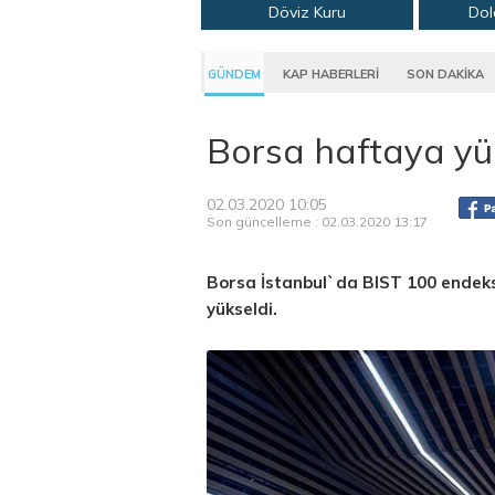
Döviz Kuru
Dol
GÜNDEM
KAP HABERLERİ
SON DAKİKA
Borsa haftaya yük
02.03.2020 10:05
Son güncelleme : 02.03.2020 13:17
Borsa İstanbul`da BIST 100 endeksi
yükseldi.