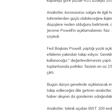
kapanışa göre yüzde 4,01 azalışla 1
Analistler, koronavirüs salgını ile ilgil
tahminlerden güçlü olabileceğine ilişk
düşüşlere neden olduğunu belirterek
Jerome Powell'ın açıklamalarının, faiz i
söyledi.
Fed Başkanı Powell, yaptığı yazılı açı
etkilerini yakından takip ediyor. Gerek
kullanacağız." değerlendirmesini yaptı
toplantısında politika faizinin en az 2
çıktı.
Bugün dünya genelinde açıklanacak ima
takip edileceğini dile getiren analistler
haber akışının da gündemin odağındaki
Analistler, teknik açıdan BIST 100 e