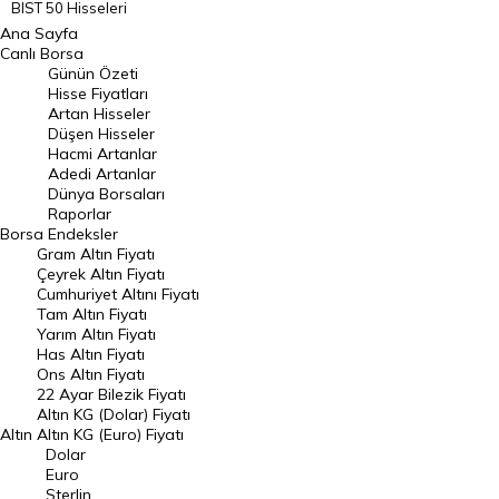
BIST 50 Hisseleri
Ana Sayfa
BIST 100 Hisseleri
Canlı Borsa
Günün Özeti
En Çok Artan Hisseler
Hisse Fiyatları
Artan Hisseler
En Çok Düşen Hisseler
Düşen Hisseler
Hacmi Artanlar
Hacmi Artanlar
Adedi Artanlar
Geçmiş Kapanışlar
Dünya Borsaları
Raporlar
Dünya Borsaları
Borsa
Endeksler
Gram Altın Fiyatı
Raporlar
Çeyrek Altın Fiyatı
Endeksler
Cumhuriyet Altını Fiyatı
Tam Altın Fiyatı
Yarım Altın Fiyatı
DÖVİZ
Has Altın Fiyatı
Ons Altın Fiyatı
Döviz Kuru
22 Ayar Bilezik Fiyatı
Dolar Kuru
Altın KG (Dolar) Fiyatı
Altın
Altın KG (Euro) Fiyatı
Euro Kuru
Dolar
Euro
Pound Kuru
Sterlin