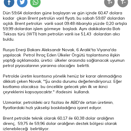
Dün 59,64 dolardan güne başlayan ve gün içinde 60,47 dolara
kadar çıkan Brent petrolün varil fiyatı, bu sabah 59,87 dolardan
açıldı. Brent petrolün varili saat 09.48 itibarıyla yüzde 0,20 artışla
59,99 dolardan işlem görmeye başladı. Aynı dakikalarda Batı
Teksas türü (WTI) ham petrolün varili ise 51,43 dolardan alıcı
buldu.
Rusya Enerji Bakanı Aleksandr Novak, 6 Aralık'ta Viyana'da
yapılacak Petrol İhraç Eden Ülkeler Örgütü toplantısına ilişkin
yaptığı açıklamada, üretici ülkeler arasında sağlanacak uyumun
petrol piyasalarının yararına olacağını belirtti.
Petrolde üretim kısıntısına yönelik henüz bir karar alınmadığına
dikkati çeken Novak, "Şu anda durumu değerlendiriyoruz. Eğer
kısıtlama olacaksa bu öncelikle gelecek yılın ilk ve ikinci
çeyreklerini kapsayacaktır." ifadesini kullandı.
Uzmanlar, petroldeki arz fazlası ile ABD'de artan üretimin,
fiyatlardaki hızlı yükselişi baskıladığına işaret ediyor.
Brent petrolde teknik olarak 60,17 ile 60,38
dolar
aralığının
direnç, 59,75 ile 59,96 dolar aralığının destek bölgesi olarak
izlenebileceği belirtiliyor.