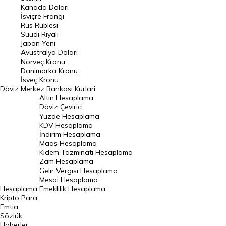
Kanada Doları
Frank Kuru
İsviçre Frangı
Riyal Kuru
Rus Rublesi
Suudi Riyali
Avustralya Doları
Japon Yeni
Avustralya Doları
Danimarka Kronu Kuru
Norveç Kronu
Danimarka Kronu
Kanada Doları Kuru
İsveç Kronu
Döviz
Merkez Bankası Kurlari
Norveç Kronu Kuru
Altın Hesaplama
İsveç Kronu Kuru
Döviz Çevirici
Yüzde Hesaplama
Japon Yeni Kuru
KDV Hesaplama
İndirim Hesaplama
Serbest Piyasa Döviz Kurları
Maaş Hesaplama
Kıdem Tazminatı Hesaplama
Merkez Bankası Döviz Kurları
Zam Hesaplama
Gelir Vergisi Hesaplama
ALTIN
Mesai Hesaplama
Hesaplama
Emeklilik Hesaplama
Altın Fiyatları
Kripto Para
Emtia
Gram Altın Fiyatı
Sözlük
Çeyrek Altın Fiyatı
Haberler