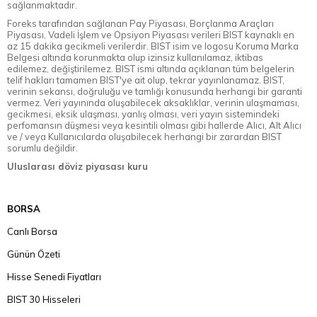
sağlanmaktadır.
Foreks tarafından sağlanan Pay Piyasası, Borçlanma Araçları
Piyasası, Vadeli İşlem ve Opsiyon Piyasası verileri BIST kaynaklı en
az 15 dakika gecikmeli verilerdir. BIST isim ve logosu Koruma Marka
Belgesi altında korunmakta olup izinsiz kullanılamaz, iktibas
edilemez, değiştirilemez. BIST ismi altında açıklanan tüm belgelerin
telif hakları tamamen BIST'ye ait olup, tekrar yayınlanamaz. BIST,
verinin sekansı, doğruluğu ve tamlığı konusunda herhangi bir garanti
vermez. Veri yayınında oluşabilecek aksaklıklar, verinin ulaşmaması,
gecikmesi, eksik ulaşması, yanlış olması, veri yayın sistemindeki
perfomansın düşmesi veya kesintili olması gibi hallerde Alıcı, Alt Alıcı
ve / veya Kullanıcılarda oluşabilecek herhangi bir zarardan BIST
sorumlu değildir.
Uluslarası döviz piyasası kuru
BORSA
Canlı Borsa
Günün Özeti
Hisse Senedi Fiyatları
BIST 30 Hisseleri