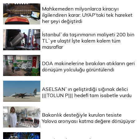
Mahkemeden milyonlarca kiracıyı
ilgilendiren karar: UYAP’taki tek hareket
her şeyi değiştirdi
İstanbul`da taşınmanın maliyeti 200 bin
TL`ye ulaştı! İşte kalem kalem tüm
masraflar
DOA makinelerine bırakılan atıkların geri
dönüşüm yolculuğu görüntülendi
ASELSAN`ın geliştirdiği sığınak delici
|||TOLUN P||| hedefi tam isabetle vurdu
Bakanlık desteğiyle kurulan tesiste
Yalova aronyası katma değere dönüşüyor