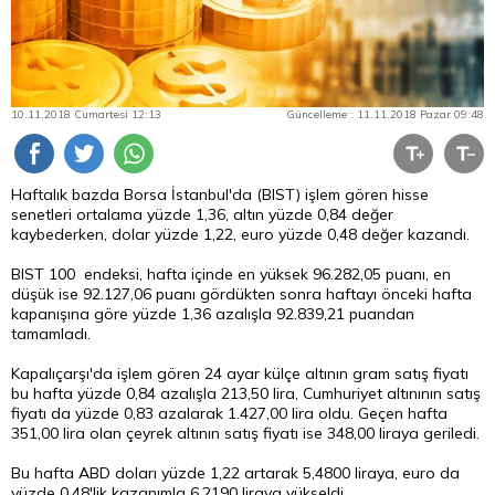
10.11.2018 Cumartesi 12:13
Güncelleme : 11.11.2018 Pazar 09:48
Haftalık bazda
Borsa
İstanbul'da (BIST) işlem gören hisse
senetleri ortalama yüzde 1,36,
altın
yüzde 0,84 değer
kaybederken, dolar yüzde 1,22, euro yüzde 0,48 değer kazandı.
BIST 100 endeksi, hafta içinde en yüksek 96.282,05 puanı, en
düşük ise 92.127,06 puanı gördükten sonra haftayı önceki hafta
kapanışına göre yüzde 1,36 azalışla 92.839,21 puandan
tamamladı.
Kapalıçarşı'da işlem gören 24 ayar külçe altının gram satış fiyatı
bu hafta yüzde 0,84 azalışla 213,50 lira, Cumhuriyet altınının satış
fiyatı da yüzde 0,83 azalarak 1.427,00 lira oldu. Geçen hafta
351,00 lira olan çeyrek altının satış fiyatı ise 348,00 liraya geriledi.
Bu hafta
ABD doları
yüzde 1,22 artarak 5,4800 liraya, euro da
yüzde 0,48'lik kazanımla 6,2190 liraya yükseldi.