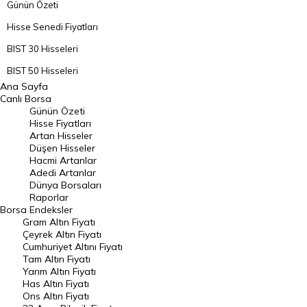
Günün Özeti
Hisse Senedi Fiyatları
BIST 30 Hisseleri
BIST 50 Hisseleri
Ana Sayfa
BIST 100 Hisseleri
Canlı Borsa
Günün Özeti
En Çok Artan Hisseler
Hisse Fiyatları
Artan Hisseler
En Çok Düşen Hisseler
Düşen Hisseler
Hacmi Artanlar
Hacmi Artanlar
Adedi Artanlar
Geçmiş Kapanışlar
Dünya Borsaları
Raporlar
Dünya Borsaları
Borsa
Endeksler
Gram Altın Fiyatı
Raporlar
Çeyrek Altın Fiyatı
Endeksler
Cumhuriyet Altını Fiyatı
Tam Altın Fiyatı
Yarım Altın Fiyatı
DÖVİZ
Has Altın Fiyatı
Ons Altın Fiyatı
Döviz Kuru