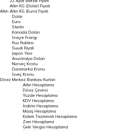
22 Ayar Bilezik Fiyatı
Dolar Kuru
Altın KG (Dolar) Fiyatı
Altın
Altın KG (Euro) Fiyatı
Euro Kuru
Dolar
Euro
Pound Kuru
Sterlin
Kanada Doları
Frank Kuru
İsviçre Frangı
Riyal Kuru
Rus Rublesi
Suudi Riyali
Avustralya Doları
Japon Yeni
Avustralya Doları
Danimarka Kronu Kuru
Norveç Kronu
Danimarka Kronu
Kanada Doları Kuru
İsveç Kronu
Döviz
Merkez Bankası Kurlari
Norveç Kronu Kuru
Altın Hesaplama
İsveç Kronu Kuru
Döviz Çevirici
Yüzde Hesaplama
Japon Yeni Kuru
KDV Hesaplama
İndirim Hesaplama
Serbest Piyasa Döviz Kurları
Maaş Hesaplama
Kıdem Tazminatı Hesaplama
Merkez Bankası Döviz Kurları
Zam Hesaplama
Gelir Vergisi Hesaplama
ALTIN