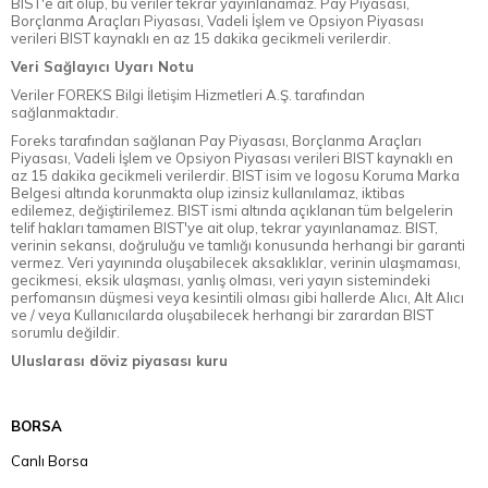
BIST'e ait olup, bu veriler tekrar yayınlanamaz. Pay Piyasası,
Borçlanma Araçları Piyasası, Vadeli İşlem ve Opsiyon Piyasası
verileri BIST kaynaklı en az 15 dakika gecikmeli verilerdir.
Veri Sağlayıcı Uyarı Notu
Veriler FOREKS Bilgi İletişim Hizmetleri A.Ş. tarafından
sağlanmaktadır.
Foreks tarafından sağlanan Pay Piyasası, Borçlanma Araçları
Piyasası, Vadeli İşlem ve Opsiyon Piyasası verileri BIST kaynaklı en
az 15 dakika gecikmeli verilerdir. BIST isim ve logosu Koruma Marka
Belgesi altında korunmakta olup izinsiz kullanılamaz, iktibas
edilemez, değiştirilemez. BIST ismi altında açıklanan tüm belgelerin
telif hakları tamamen BIST'ye ait olup, tekrar yayınlanamaz. BIST,
verinin sekansı, doğruluğu ve tamlığı konusunda herhangi bir garanti
vermez. Veri yayınında oluşabilecek aksaklıklar, verinin ulaşmaması,
gecikmesi, eksik ulaşması, yanlış olması, veri yayın sistemindeki
perfomansın düşmesi veya kesintili olması gibi hallerde Alıcı, Alt Alıcı
ve / veya Kullanıcılarda oluşabilecek herhangi bir zarardan BIST
sorumlu değildir.
Uluslarası döviz piyasası kuru
BORSA
Canlı Borsa