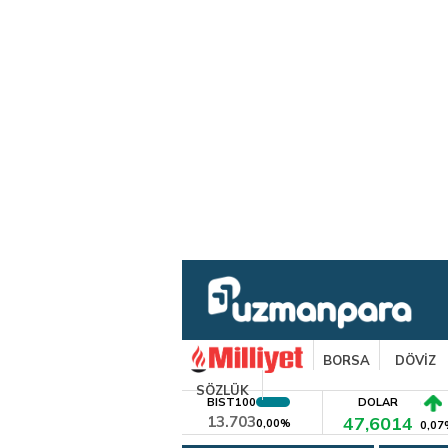
BORSA
DÖVİZ
SÖZLÜK
BIST100
DOLAR
13.703
47,6014
0,00%
0,07