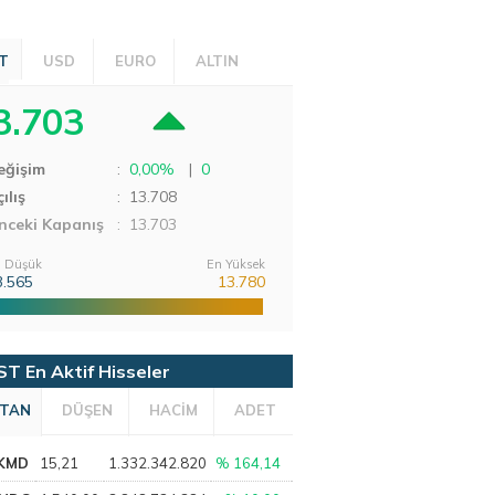
T
USD
EURO
ALTIN
3.703
eğişim
:
0,00%
|
0
ılış
:
13.708
nceki Kapanış
: 13.703
 Düşük
En Yüksek
3.565
13.780
ST En Aktif Hisseler
TAN
DÜŞEN
HACİM
ADET
KMD
15,21
1.332.342.820
% 164,14