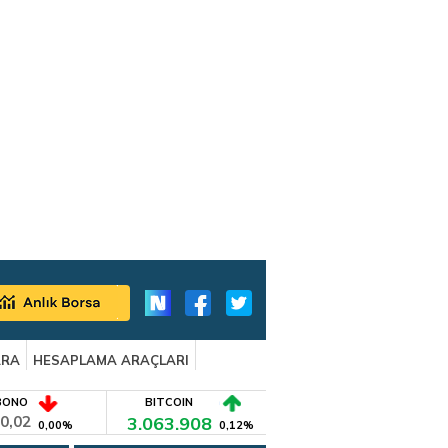
ARA
HESAPLAMA ARAÇLARI
BONO
BITCOIN
0,02
3.063.908
0,00%
0,12%