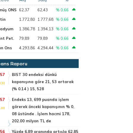
müş ONS
62,37
62,43
% 0,66
tin
1.772,80
1.777,68
% 0,66
ladyum
1.386,78
1.394,13
% 0,66
nt Pet.
79,89
79,89
% 0,66
ın Ons
4.293,86
4.294,44
% 0,66
ans Raporu
:57
BIST 30 endeksi dünkü
kapanışına göre 21, 53 artarak
030
(% 0.14 ) 15, 528
:57
Endeks 13, 699 puanda işlem
görerek önceki kapanışının % 0,
100
08 üstünde . İşlem hacmi 178,
202.00 milyon TL de
:56
Yüzde 6.89 oranında artışla 62.85