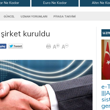
ar Ne Kadar
Euro Ne Kadar
Altın Ne K
GÜNCEL
UZMAN YORUMLARI
PİYASA TAKVİMİ
şirket kuruldu
uz
e-T
|||
sis
ger