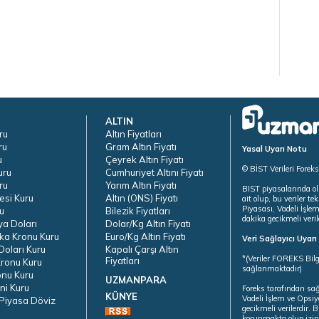
ALTIN
ru
Altın Fiyatları
ru
Gram Altın Fiyatı
Yasal Uyarı Notu
u
Çeyrek Altın Fiyatı
© BİST Verileri Forek
uru
Cumhuriyet Altını Fiyatı
ru
Yarım Altın Fiyatı
BIST piyasalarında ol
esi Kuru
Altın (ONS) Fiyatı
ait olup, bu veriler 
Piyasası, Vadeli İşle
u
Bilezik Fiyatları
dakika gecikmeli veril
ya Doları
Dolar/Kg Altın Fiyatı
ka Kronu Kuru
Euro/Kg Altın Fiyatı
Veri Sağlayıcı Uyar
oları Kuru
Kapalı Çarşı Altın
*(Veriler FOREKS Bilg
Fiyatları
ronu Kuru
sağlanmaktadır)
onu Kuru
UZMANPARA
ni Kuru
Foreks tarafından sa
KÜNYE
Vadeli İşlem ve Opsiy
Piyasa Döviz
gecikmeli verilerdir.
korunmakta olup izins