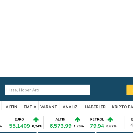
ALTIN
EMTİA
VARANT
ANALİZ
HABERLER
KRİPTO P
EURO
ALTIN
PETROL
55,1409
6.573,99
79,94
4
%
0,24%
1,20%
0,62%