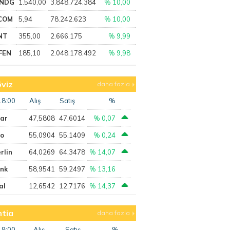
NDG
1.540,00
3.848.724.384
% 10,00
COM
5,94
78.242.623
% 10,00
NT
355,00
2.666.175
% 9,99
FEN
185,10
2.048.178.492
% 9,98
viz
daha fazla
18:00
Alış
Satış
%
lar
47,5808
47,6014
% 0,07
ro
55,0904
55,1409
% 0,24
rlin
64,0269
64,3478
% 14,07
ank
58,9541
59,2497
% 13,16
al
12,6542
12,7176
% 14,37
tia
daha fazla
18:00
Alış
Satış
%