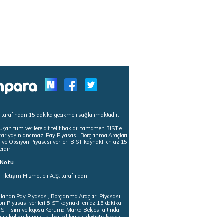
s tarafından 15 dakika gecikmeli sağlanmaktadır.
uşan tüm verilere ait telif hakları tamamen BIST'e
tekrar yayınlanamaz. Pay Piyasası, Borçlanma Araçları
m ve Opsiyon Piyasası verileri BIST kaynaklı en az 15
erdir.
ı Notu
i İletişim Hizmetleri A.Ş. tarafından
ğlanan Pay Piyasası, Borçlanma Araçları Piyasası,
on Piyasası verileri BIST kaynaklı en az 15 dakika
 BIST isim ve logosu Koruma Marka Belgesi altında
iz kullanılamaz, iktibas edilemez, değiştirilemez.