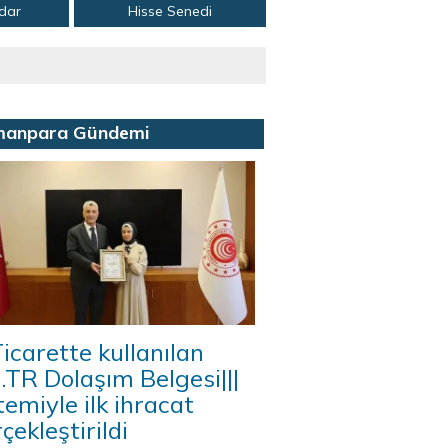
adar
Hisse Senedi
manpara Gündemi
icarette kullanılan
A.TR Dolaşım Belgesi|||
temiyle ilk ihracat
çekleştirildi