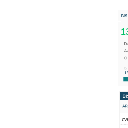
BIS
1
D
Aç
Ö
En
1
BI
AR
CV