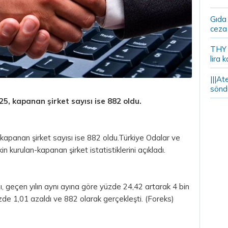
Gıda
ceza 
THY y
lira k
|||At
söndü
25, kapanan şirket sayısı ise 882 oldu.
 kapanan şirket sayısı ise 882 oldu.Türkiye Odalar ve
in kurulan-kapanan şirket istatistiklerini açıkladı.
ı, geçen yılın aynı ayına göre yüzde 24,42 artarak 4 bin
zde 1,01 azaldı ve 882 olarak gerçekleşti. (Foreks)