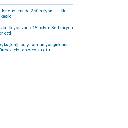
 denetimlerinde 250 milyon TL`lik
kesildi
ılın ilk yarısında 18 milyar 864 milyon
ar etti
eş kuşları||| bu yıl orman yangınlarını
rmek için tonlarca su attı