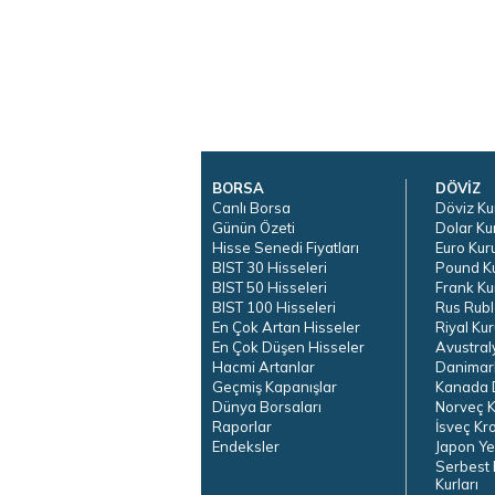
BORSA
DÖVİZ
Canlı Borsa
Döviz Ku
Günün Özeti
Dolar Ku
Hisse Senedi Fiyatları
Euro Kur
BIST 30 Hisseleri
Pound K
BIST 50 Hisseleri
Frank Ku
BIST 100 Hisseleri
Rus Rubl
En Çok Artan Hisseler
Riyal Kur
En Çok Düşen Hisseler
Avustral
Hacmi Artanlar
Danimar
Geçmiş Kapanışlar
Kanada D
Dünya Borsaları
Norveç K
Raporlar
İsveç Kr
Endeksler
Japon Ye
Serbest 
Kurları