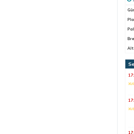
Gü
Pla
Pa
Bre
Alt
Se
17
XU
17
XU
17