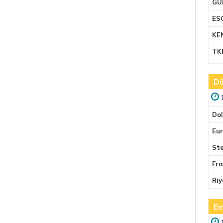
GU
ES
KE
TK
Dö
Do
Eu
Ste
Fr
Riy
Em