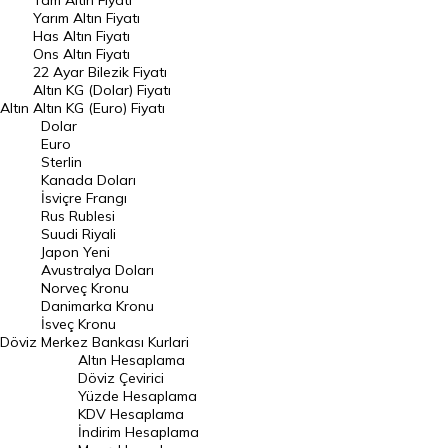
Tam Altın Fiyatı
Yarım Altın Fiyatı
DÖVİZ
Has Altın Fiyatı
Ons Altın Fiyatı
Döviz Kuru
22 Ayar Bilezik Fiyatı
Dolar Kuru
Altın KG (Dolar) Fiyatı
Altın
Altın KG (Euro) Fiyatı
Euro Kuru
Dolar
Euro
Pound Kuru
Sterlin
Kanada Doları
Frank Kuru
İsviçre Frangı
Riyal Kuru
Rus Rublesi
Suudi Riyali
Avustralya Doları
Japon Yeni
Avustralya Doları
Danimarka Kronu Kuru
Norveç Kronu
Danimarka Kronu
Kanada Doları Kuru
İsveç Kronu
Döviz
Merkez Bankası Kurlari
Norveç Kronu Kuru
Altın Hesaplama
İsveç Kronu Kuru
Döviz Çevirici
Yüzde Hesaplama
Japon Yeni Kuru
KDV Hesaplama
İndirim Hesaplama
Serbest Piyasa Döviz Kurları