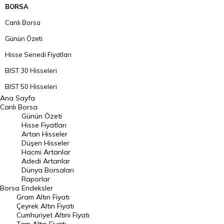
BORSA
Canlı Borsa
Günün Özeti
Hisse Senedi Fiyatları
BIST 30 Hisseleri
BIST 50 Hisseleri
Ana Sayfa
BIST 100 Hisseleri
Canlı Borsa
Günün Özeti
En Çok Artan Hisseler
Hisse Fiyatları
Artan Hisseler
En Çok Düşen Hisseler
Düşen Hisseler
Hacmi Artanlar
Hacmi Artanlar
Adedi Artanlar
Geçmiş Kapanışlar
Dünya Borsaları
Raporlar
Dünya Borsaları
Borsa
Endeksler
Gram Altın Fiyatı
Raporlar
Çeyrek Altın Fiyatı
Endeksler
Cumhuriyet Altını Fiyatı