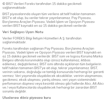
© BİST Verileri Foreks tarafından 15 dakika gecikmeli
sağlanmaktadır.
BIST piyasalarında oluşan tüm verilere ait telif hakları tamamen
BIST'e ait olup, bu veriler tekrar yayınlanamaz. Pay Piyasası,
Borçlanma Araçları Piyasası, Vadeli İşlem ve Opsiyon Piyasası
verileri BIST kaynaklı en az 15 dakika gecikmeli verilerdir.
Veri Sağlayıcı Uyarı Notu
Veriler FOREKS Bilgi İletişim Hizmetleri A.Ş. tarafından
sağlanmaktadır.
Foreks tarafından sağlanan Pay Piyasası, Borçlanma Araçları
Piyasası, Vadeli İşlem ve Opsiyon Piyasası verileri BIST kaynaklı en
az 15 dakika gecikmeli verilerdir. BIST isim ve logosu Koruma Marka
Belgesi altında korunmakta olup izinsiz kullanılamaz, iktibas
edilemez, değiştirilemez. BIST ismi altında açıklanan tüm belgelerin
telif hakları tamamen BIST'ye ait olup, tekrar yayınlanamaz. BIST,
verinin sekansı, doğruluğu ve tamlığı konusunda herhangi bir garanti
vermez. Veri yayınında oluşabilecek aksaklıklar, verinin ulaşmaması,
gecikmesi, eksik ulaşması, yanlış olması, veri yayın sistemindeki
perfomansın düşmesi veya kesintili olması gibi hallerde Alıcı, Alt Alıcı
ve / veya Kullanıcılarda oluşabilecek herhangi bir zarardan BIST
sorumlu değildir.
Uluslarası döviz piyasası kuru