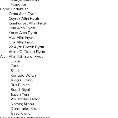
Raporlar
Dünya Borsaları
Borsa
Endeksler
Gram Altın Fiyatı
Raporlar
Çeyrek Altın Fiyatı
Endeksler
Cumhuriyet Altını Fiyatı
Tam Altın Fiyatı
Yarım Altın Fiyatı
DÖVİZ
Has Altın Fiyatı
Ons Altın Fiyatı
Döviz Kuru
22 Ayar Bilezik Fiyatı
Dolar Kuru
Altın KG (Dolar) Fiyatı
Altın
Altın KG (Euro) Fiyatı
Euro Kuru
Dolar
Euro
Pound Kuru
Sterlin
Kanada Doları
Frank Kuru
İsviçre Frangı
Riyal Kuru
Rus Rublesi
Suudi Riyali
Avustralya Doları
Japon Yeni
Avustralya Doları
Danimarka Kronu Kuru
Norveç Kronu
Danimarka Kronu
Kanada Doları Kuru
İsveç Kronu