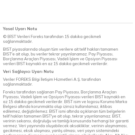
Yasal Uyarı Notu
© BİST Verileri Foreks tarafından 15 dakika gecikmeli
sağlanmaktadır.
BIST piyasalarında oluşan tüm verilere ait telif hakları tamamen
BIST'e ait olup, bu veriler tekrar yayınlanamaz. Pay Piyasası,
Borçlanma Araçları Piyasası, Vadeli İşlem ve Opsiyon Piyasası
verileri BIST kaynaklı en az 15 dakika gecikmeli verilerdir.
Veri Sağlayıcı Uyarı Notu
Veriler FOREKS Bilgi İletişim Hizmetleri A.Ş. tarafından
sağlanmaktadır.
Foreks tarafından sağlanan Pay Piyasası, Borçlanma Araçları
Piyasası, Vadeli İşlem ve Opsiyon Piyasası verileri BIST kaynaklı en
az 15 dakika gecikmeli verilerdir. BIST isim ve logosu Koruma Marka
Belgesi altında korunmakta olup izinsiz kullanılamaz, iktibas
edilemez, değiştirilemez. BIST ismi altında açıklanan tüm belgelerin
telif hakları tamamen BIST'ye ait olup, tekrar yayınlanamaz. BIST,
verinin sekansı, doğruluğu ve tamlığı konusunda herhangi bir garanti
vermez. Veri yayınında oluşabilecek aksaklıklar, verinin ulaşmaması,
gecikmesi, eksik ulaşması, yanlış olması, veri yayın sistemindeki