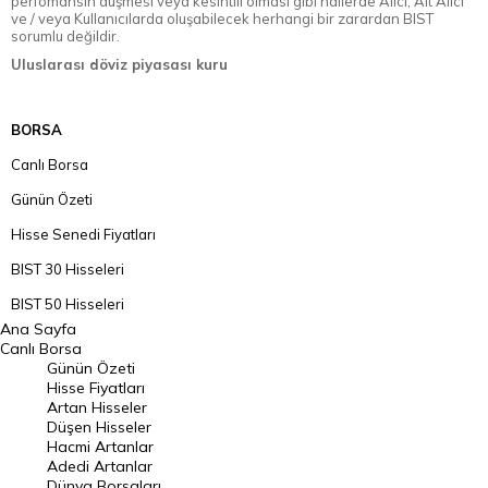
perfomansın düşmesi veya kesintili olması gibi hallerde Alıcı, Alt Alıcı
ve / veya Kullanıcılarda oluşabilecek herhangi bir zarardan BIST
sorumlu değildir.
Uluslarası döviz piyasası kuru
BORSA
Canlı Borsa
Günün Özeti
Hisse Senedi Fiyatları
BIST 30 Hisseleri
BIST 50 Hisseleri
Ana Sayfa
BIST 100 Hisseleri
Canlı Borsa
Günün Özeti
En Çok Artan Hisseler
Hisse Fiyatları
Artan Hisseler
En Çok Düşen Hisseler
Düşen Hisseler
Hacmi Artanlar
Hacmi Artanlar
Adedi Artanlar
Geçmiş Kapanışlar
Dünya Borsaları