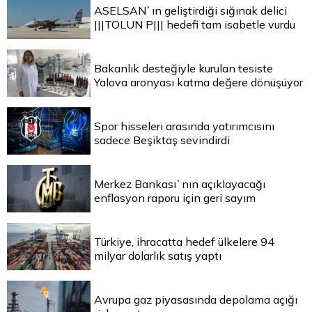
ASELSAN`ın geliştirdiği sığınak delici
|||TOLUN P||| hedefi tam isabetle vurdu
Bakanlık desteğiyle kurulan tesiste
Yalova aronyası katma değere dönüşüyor
Spor hisseleri arasında yatırımcısını
sadece Beşiktaş sevindirdi
Merkez Bankası`nın açıklayacağı
enflasyon raporu için geri sayım
Türkiye, ihracatta hedef ülkelere 94
milyar dolarlık satış yaptı
Avrupa gaz piyasasında depolama açığı