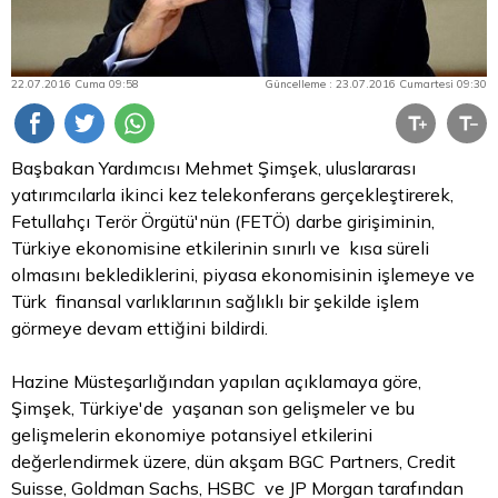
22.07.2016 Cuma 09:58
Güncelleme : 23.07.2016 Cumartesi 09:30
Başbakan Yardımcısı Mehmet Şimşek, uluslararası
yatırımcılarla ikinci kez telekonferans gerçekleştirerek,
Fetullahçı Terör Örgütü'nün (FETÖ) darbe girişiminin,
Türkiye ekonomisine etkilerinin sınırlı ve kısa süreli
olmasını beklediklerini, piyasa ekonomisinin işlemeye ve
Türk finansal varlıklarının sağlıklı bir şekilde işlem
görmeye devam ettiğini bildirdi.
Hazine Müsteşarlığından yapılan açıklamaya göre,
Şimşek, Türkiye'de yaşanan son gelişmeler ve bu
gelişmelerin ekonomiye potansiyel etkilerini
değerlendirmek üzere, dün akşam BGC Partners, Credit
Suisse, Goldman Sachs, HSBC ve JP Morgan tarafından