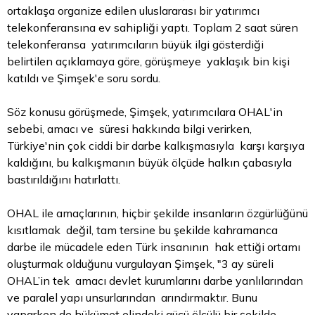
ortaklaşa organize edilen uluslararası bir yatırımcı
telekonferansına ev sahipliği yaptı. Toplam 2 saat süren
telekonferansa yatırımcıların büyük ilgi gösterdiği
belirtilen açıklamaya göre, görüşmeye yaklaşık bin kişi
katıldı ve Şimşek'e soru sordu.
Söz konusu görüşmede, Şimşek, yatırımcılara OHAL'in
sebebi, amacı ve süresi hakkında bilgi verirken,
Türkiye'nin çok ciddi bir darbe kalkışmasıyla karşı karşıya
kaldığını, bu kalkışmanın büyük ölçüde halkın çabasıyla
bastırıldığını hatırlattı.
OHAL ile amaçlarının, hiçbir şekilde insanların özgürlüğünü
kısıtlamak değil, tam tersine bu şekilde kahramanca
darbe ile mücadele eden Türk insanının hak ettiği ortamı
oluşturmak olduğunu vurgulayan Şimşek, "3 ay süreli
OHAL’in tek amacı devlet kurumlarını darbe yanlılarından
ve paralel yapı unsurlarından arındırmaktır. Bunu
yaparken de hükümet elindeki gücü ölçülü bir şekilde