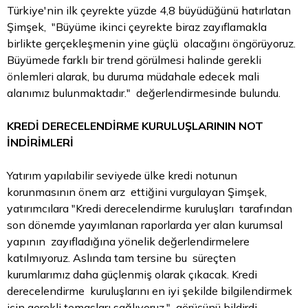
Türkiye'nin ilk çeyrekte yüzde 4,8 büyüdüğünü hatırlatan
Şimşek, "Büyüme ikinci çeyrekte biraz zayıflamakla
birlikte gerçekleşmenin yine güçlü olacağını öngörüyoruz.
Büyümede farklı bir trend görülmesi halinde gerekli
önlemleri alarak, bu duruma müdahale edecek mali
alanımız bulunmaktadır." değerlendirmesinde bulundu.
KREDİ DERECELENDİRME KURULUŞLARININ NOT
İNDİRİMLERİ
Yatırım yapılabilir seviyede ülke kredi notunun
korunmasının önem arz ettiğini vurgulayan Şimşek,
yatırımcılara "Kredi derecelendirme kuruluşları tarafından
son dönemde yayımlanan raporlarda yer alan kurumsal
yapının zayıfladığına yönelik değerlendirmelere
katılmıyoruz. Aslında tam tersine bu süreçten
kurumlarımız daha güçlenmiş olarak çıkacak. Kredi
derecelendirme kuruluşlarını en iyi şekilde bilgilendirmek
için gerekli temasları sağlıyoruz." görüşünü bildirdi.