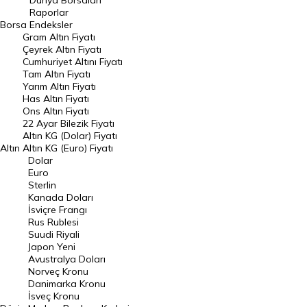
Dünya Borsaları
Raporlar
Dünya Borsaları
Borsa
Endeksler
Gram Altın Fiyatı
Raporlar
Çeyrek Altın Fiyatı
Endeksler
Cumhuriyet Altını Fiyatı
Tam Altın Fiyatı
Yarım Altın Fiyatı
DÖVİZ
Has Altın Fiyatı
Ons Altın Fiyatı
Döviz Kuru
22 Ayar Bilezik Fiyatı
Dolar Kuru
Altın KG (Dolar) Fiyatı
Altın
Altın KG (Euro) Fiyatı
Euro Kuru
Dolar
Euro
Pound Kuru
Sterlin
Kanada Doları
Frank Kuru
İsviçre Frangı
Riyal Kuru
Rus Rublesi
Suudi Riyali
Avustralya Doları
Japon Yeni
Avustralya Doları
Danimarka Kronu Kuru
Norveç Kronu
Danimarka Kronu
Kanada Doları Kuru
İsveç Kronu