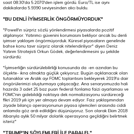
saat 08:30'da 5.2070'den işlem gördü. Euro/TL ise aynı
dakikalarda 5.9390 seviyesinden alıcı buldu.
"BU DENLİ İYİMSERLİK ÖNGÖRMÜYORDUK"
"Powell'ın sürpriz sözlü yönlendirmesi piyasalarda pozitif
algılanıyor. Yatırımcı güvenini korumasını bekliyor ancak bu denli
iyimser yaklaşım öngörmüyorduk. Küresel piyasaların genelinde
bahse konu tavır sürpriz olarak nitelendiriliyor" diyen
Deniz
Yatırım Stratejisti Orkun Gödek, değerlendirmesini şu şekilde
sürdürdü:
"İyimserliğin sürdürülebilirliği konusunda da -en azından bu
ölçekte- ikna olmakta güçlük çekiyoruz. Bugün açıklanacak olan
tutanaklar ve Aralık ayı FOMC toplantısını bekleyerek 2019'a dair
öngörülerimizi oluşturmaya çalışacağız. Ana senaryomuzda hali
hazırda 3 adet 25 baz puan federal fonlama faizi ayarlaması ve
FOMC'nin gidebildiği noktaya dek normalizasyonu sürdüreceği
fikri 2019 yılı için yer almaya devam ediyor. Faiz yaklaşımından
ziyade bilanço operasyonunun piyasa işlemcileri arasında ciddi
anlamda göz ardı edildiğini düşünüyoruz. Son olarak Ekim 2018
itibarıyla aylık 50 milyar dolarlık operasyona geçildiğini belirtmek
isteriz"
"TRUMP'IN SÖYLEMLERİ İLE PARALEL"