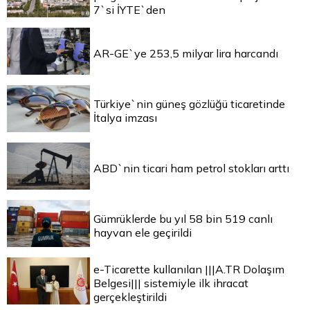
7`si İYTE`den
AR-GE`ye 253,5 milyar lira harcandı
Türkiye`nin güneş gözlüğü ticaretinde
İtalya imzası
ABD`nin ticari ham petrol stokları arttı
Gümrüklerde bu yıl 58 bin 519 canlı
hayvan ele geçirildi
e-Ticarette kullanılan |||A.TR Dolaşım
Belgesi||| sistemiyle ilk ihracat
gerçekleştirildi