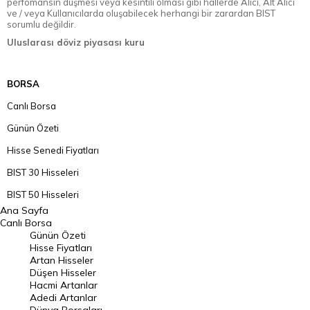
perfomansın düşmesi veya kesintili olması gibi hallerde Alıcı, Alt Alıcı
ve / veya Kullanıcılarda oluşabilecek herhangi bir zarardan BIST
sorumlu değildir.
Uluslarası döviz piyasası kuru
BORSA
Canlı Borsa
Günün Özeti
Hisse Senedi Fiyatları
BIST 30 Hisseleri
BIST 50 Hisseleri
Ana Sayfa
BIST 100 Hisseleri
Canlı Borsa
Günün Özeti
En Çok Artan Hisseler
Hisse Fiyatları
Artan Hisseler
En Çok Düşen Hisseler
Düşen Hisseler
Hacmi Artanlar
Hacmi Artanlar
Adedi Artanlar
Geçmiş Kapanışlar