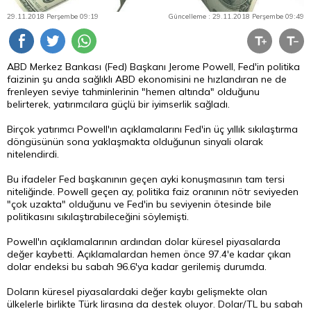
29.11.2018 Perşembe 09:19
Güncelleme : 29.11.2018 Perşembe 09:49
ABD Merkez Bankası (Fed) Başkanı Jerome Powell, Fed'in politika
faizinin şu anda sağlıklı ABD ekonomisini ne hızlandıran ne de
frenleyen seviye tahminlerinin "hemen altında" olduğunu
belirterek, yatırımcılara güçlü bir iyimserlik sağladı.
Birçok yatırımcı Powell'ın açıklamalarını Fed'in üç yıllık sıkılaştırma
döngüsünün sona yaklaşmakta olduğunun sinyali olarak
nitelendirdi.
Bu ifadeler Fed başkanının geçen ayki konuşmasının tam tersi
niteliğinde. Powell geçen ay, politika faiz oranının nötr seviyeden
"çok uzakta" olduğunu ve Fed'in bu seviyenin ötesinde bile
politikasını sıkılaştırabileceğini söylemişti.
Powell'ın açıklamalarının ardından
dolar
küresel piyasalarda
değer kaybetti. Açıklamalardan hemen önce 97.4'e kadar çıkan
dolar endeksi bu sabah 96.6'ya kadar gerilemiş durumda.
Doların küresel piyasalardaki değer kaybı gelişmekte olan
ülkelerle birlikte Türk lirasına da destek oluyor. Dolar/TL bu sabah