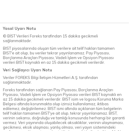
Yasal Uyarı Notu
© BİST Verileri Foreks tarafından 15 dakika gecikmeli
sağlanmaktadır.
BIST piyasalarında oluşan tüm verilere ait telif hakları tamamen
BIST'e ait olup, bu veriler tekrar yayınlanamaz. Pay Piyasası,
Borçlanma Araçları Piyasası, Vadeli İşlem ve Opsiyon Piyasası
verileri BIST kaynaklı en az 15 dakika gecikmeli verilerdir.
Veri Sağlayıcı Uyarı Notu
Veriler FOREKS Bilgi İletişim Hizmetleri A.Ş. tarafından
sağlanmaktadır.
Foreks tarafından sağlanan Pay Piyasası, Borçlanma Araçları
Piyasası, Vadeli İşlem ve Opsiyon Piyasası verileri BIST kaynaklı en
az 15 dakika gecikmeli verilerdir. BIST isim ve logosu Koruma Marka
Belgesi altında korunmakta olup izinsiz kullanılamaz, iktibas
edilemez, değiştirilemez. BIST ismi altında açıklanan tüm belgelerin
telif hakları tamamen BIST'ye ait olup, tekrar yayınlanamaz. BIST,
verinin sekansı, doğruluğu ve tamlığı konusunda herhangi bir garanti
vermez. Veri yayınında oluşabilecek aksaklıklar, verinin ulaşmaması,
gecikmesi, eksik ulaşması, yanlış olması, veri yayın sistemindeki