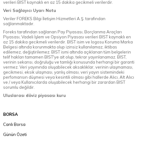
verileri BIST kaynaklı en az 15 dakika gecikmeli verilerdir.
Veri Sağlayıcı Uyarı Notu
Veriler FOREKS Bilgi İletişim Hizmetleri A.Ş. tarafından
sağlanmaktadır.
Foreks tarafından sağlanan Pay Piyasası, Borçlanma Araçları
Piyasası, Vadeli İşlem ve Opsiyon Piyasası verileri BIST kaynaklı en
az 15 dakika gecikmeli verilerdir. BIST isim ve logosu Koruma Marka
Belgesi altında korunmakta olup izinsiz kullanılamaz, iktibas
edilemez, değiştirilemez. BIST ismi altında açıklanan tüm belgelerin
telif hakları tamamen BIST'ye ait olup, tekrar yayınlanamaz. BIST,
verinin sekansı, doğruluğu ve tamlığı konusunda herhangi bir garanti
vermez. Veri yayınında oluşabilecek aksaklıklar, verinin ulaşmaması,
gecikmesi, eksik ulaşması, yanlış olması, veri yayın sistemindeki
perfomansın düşmesi veya kesintili olması gibi hallerde Alıcı, Alt Alıcı
ve / veya Kullanıcılarda oluşabilecek herhangi bir zarardan BIST
sorumlu değildir.
Uluslarası döviz piyasası kuru
BORSA
Canlı Borsa
Günün Özeti