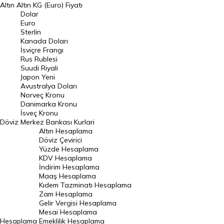
Altın
Altın KG (Euro) Fiyatı
Euro Kuru
Dolar
Euro
Pound Kuru
Sterlin
Kanada Doları
Frank Kuru
İsviçre Frangı
Riyal Kuru
Rus Rublesi
Suudi Riyali
Avustralya Doları
Japon Yeni
Avustralya Doları
Danimarka Kronu Kuru
Norveç Kronu
Danimarka Kronu
Kanada Doları Kuru
İsveç Kronu
Döviz
Merkez Bankası Kurlari
Norveç Kronu Kuru
Altın Hesaplama
İsveç Kronu Kuru
Döviz Çevirici
Yüzde Hesaplama
Japon Yeni Kuru
KDV Hesaplama
İndirim Hesaplama
Serbest Piyasa Döviz Kurları
Maaş Hesaplama
Kıdem Tazminatı Hesaplama
Merkez Bankası Döviz Kurları
Zam Hesaplama
Gelir Vergisi Hesaplama
ALTIN
Mesai Hesaplama
Hesaplama
Emeklilik Hesaplama
Altın Fiyatları