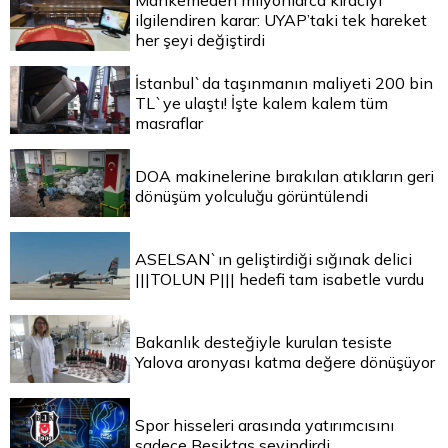
Mahkemeden milyonlarca kiracıyı
ilgilendiren karar: UYAP’taki tek hareket
her şeyi değiştirdi
İstanbul`da taşınmanın maliyeti 200 bin
TL`ye ulaştı! İşte kalem kalem tüm
masraflar
DOA makinelerine bırakılan atıkların geri
dönüşüm yolculuğu görüntülendi
ASELSAN`ın geliştirdiği sığınak delici
|||TOLUN P||| hedefi tam isabetle vurdu
Bakanlık desteğiyle kurulan tesiste
Yalova aronyası katma değere dönüşüyor
Spor hisseleri arasında yatırımcısını
sadece Beşiktaş sevindirdi