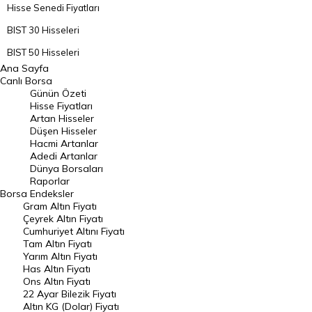
Hisse Senedi Fiyatları
BIST 30 Hisseleri
BIST 50 Hisseleri
Ana Sayfa
BIST 100 Hisseleri
Canlı Borsa
Günün Özeti
En Çok Artan Hisseler
Hisse Fiyatları
Artan Hisseler
En Çok Düşen Hisseler
Düşen Hisseler
Hacmi Artanlar
Hacmi Artanlar
Adedi Artanlar
Geçmiş Kapanışlar
Dünya Borsaları
Raporlar
Dünya Borsaları
Borsa
Endeksler
Gram Altın Fiyatı
Raporlar
Çeyrek Altın Fiyatı
Endeksler
Cumhuriyet Altını Fiyatı
Tam Altın Fiyatı
Yarım Altın Fiyatı
DÖVİZ
Has Altın Fiyatı
Ons Altın Fiyatı
Döviz Kuru
22 Ayar Bilezik Fiyatı
Dolar Kuru
Altın KG (Dolar) Fiyatı