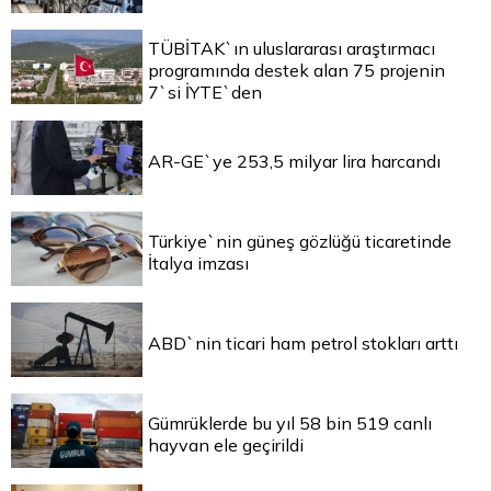
TÜBİTAK`ın uluslararası araştırmacı
programında destek alan 75 projenin
7`si İYTE`den
AR-GE`ye 253,5 milyar lira harcandı
Türkiye`nin güneş gözlüğü ticaretinde
İtalya imzası
ABD`nin ticari ham petrol stokları arttı
Gümrüklerde bu yıl 58 bin 519 canlı
hayvan ele geçirildi