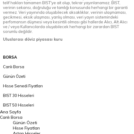
telif hakları tamamen BIST'ye ait olup, tekrar yayınlanamaz. BIST,
verinin sekansı, doğruluğu ve tamlığı konusunda herhangi bir garanti
vermez. Veri yayınında oluşabilecek aksaklıklar, verinin ulaşmaması,
gecikmesi, eksik ulaşması, yanlış olması, veri yayın sistemindeki
perfomansın düşmesi veya kesintili olması gibi hallerde Alıcı, Alt Alıcı
ve / veya Kullanıcılarda oluşabilecek herhangi bir zarardan BIST
sorumlu değildir.
Uluslarası döviz piyasası kuru
BORSA
Canlı Borsa
Günün Özeti
Hisse Senedi Fiyatları
BIST 30 Hisseleri
BIST 50 Hisseleri
Ana Sayfa
BIST 100 Hisseleri
Canlı Borsa
Günün Özeti
En Çok Artan Hisseler
Hisse Fiyatları
Artan Hisseler
En Çok Düşen Hisseler