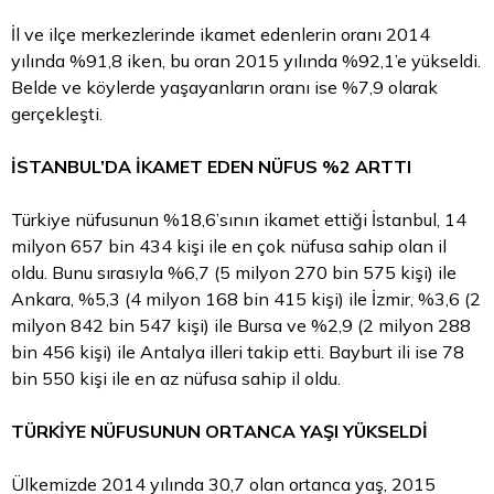
İl ve ilçe merkezlerinde ikamet edenlerin oranı 2014
yılında %91,8 iken, bu oran 2015 yılında %92,1’e yükseldi.
Belde ve köylerde yaşayanların oranı ise %7,9 olarak
gerçekleşti.
İSTANBUL’DA İKAMET EDEN NÜFUS %2 ARTTI
Türkiye nüfusunun %18,6’sının ikamet ettiği İstanbul, 14
milyon 657 bin 434 kişi ile en çok nüfusa sahip olan il
oldu. Bunu sırasıyla %6,7 (5 milyon 270 bin 575 kişi) ile
Ankara, %5,3 (4 milyon 168 bin 415 kişi) ile İzmir, %3,6 (2
milyon 842 bin 547 kişi) ile Bursa ve %2,9 (2 milyon 288
bin 456 kişi) ile Antalya illeri takip etti. Bayburt ili ise 78
bin 550 kişi ile en az nüfusa sahip il oldu.
TÜRKİYE NÜFUSUNUN ORTANCA YAŞI YÜKSELDİ
Ülkemizde 2014 yılında 30,7 olan ortanca yaş, 2015