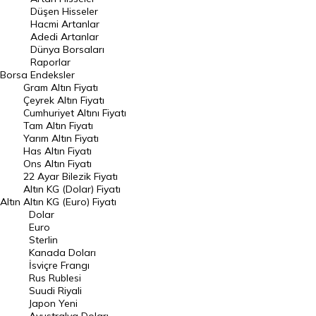
Düşen Hisseler
Hacmi Artanlar
Hacmi Artanlar
Adedi Artanlar
Geçmiş Kapanışlar
Dünya Borsaları
Raporlar
Dünya Borsaları
Borsa
Endeksler
Gram Altın Fiyatı
Raporlar
Çeyrek Altın Fiyatı
Endeksler
Cumhuriyet Altını Fiyatı
Tam Altın Fiyatı
Yarım Altın Fiyatı
DÖVİZ
Has Altın Fiyatı
Ons Altın Fiyatı
Döviz Kuru
22 Ayar Bilezik Fiyatı
Dolar Kuru
Altın KG (Dolar) Fiyatı
Altın
Altın KG (Euro) Fiyatı
Euro Kuru
Dolar
Euro
Pound Kuru
Sterlin
Kanada Doları
Frank Kuru
İsviçre Frangı
Riyal Kuru
Rus Rublesi
Suudi Riyali
Avustralya Doları
Japon Yeni