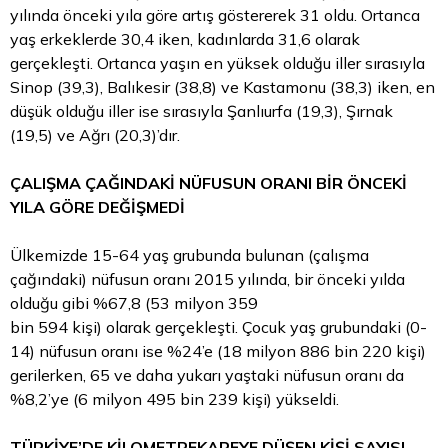
yılında önceki yıla göre artış göstererek 31 oldu. Ortanca
yaş erkeklerde 30,4 iken, kadınlarda 31,6 olarak
gerçekleşti. Ortanca yaşın en yüksek olduğu iller sırasıyla
Sinop (39,3), Balıkesir (38,8) ve Kastamonu (38,3) iken, en
düşük olduğu iller ise sırasıyla Şanlıurfa (19,3), Şırnak
(19,5) ve Ağrı (20,3)’dır.
ÇALIŞMA ÇAĞINDAKİ NÜFUSUN ORANI BİR ÖNCEKİ
YILA GÖRE DEĞİŞMEDİ
Ülkemizde 15-64 yaş grubunda bulunan (çalışma
çağındaki) nüfusun oranı 2015 yılında, bir önceki yılda
olduğu gibi %67,8 (53 milyon 359
bin 594 kişi) olarak gerçekleşti. Çocuk yaş grubundaki (0-
14) nüfusun oranı ise %24’e (18 milyon 886 bin 220 kişi)
gerilerken, 65 ve daha yukarı yaştaki nüfusun oranı da
%8,2’ye (6 milyon 495 bin 239 kişi) yükseldi.
TÜRKİYE’DE KİLOMETREKAREYE DÜŞEN KİŞİ SAYISI