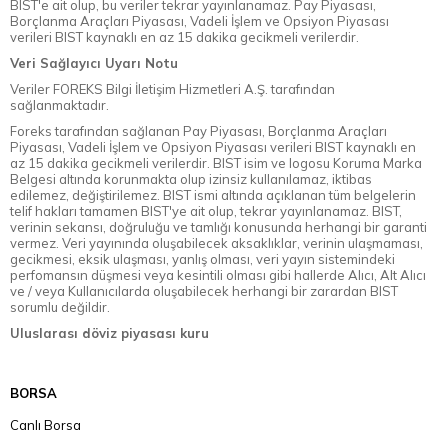
BIST'e ait olup, bu veriler tekrar yayınlanamaz. Pay Piyasası,
Borçlanma Araçları Piyasası, Vadeli İşlem ve Opsiyon Piyasası
verileri BIST kaynaklı en az 15 dakika gecikmeli verilerdir.
Veri Sağlayıcı Uyarı Notu
Veriler FOREKS Bilgi İletişim Hizmetleri A.Ş. tarafından
sağlanmaktadır.
Foreks tarafından sağlanan Pay Piyasası, Borçlanma Araçları
Piyasası, Vadeli İşlem ve Opsiyon Piyasası verileri BIST kaynaklı en
az 15 dakika gecikmeli verilerdir. BIST isim ve logosu Koruma Marka
Belgesi altında korunmakta olup izinsiz kullanılamaz, iktibas
edilemez, değiştirilemez. BIST ismi altında açıklanan tüm belgelerin
telif hakları tamamen BIST'ye ait olup, tekrar yayınlanamaz. BIST,
verinin sekansı, doğruluğu ve tamlığı konusunda herhangi bir garanti
vermez. Veri yayınında oluşabilecek aksaklıklar, verinin ulaşmaması,
gecikmesi, eksik ulaşması, yanlış olması, veri yayın sistemindeki
perfomansın düşmesi veya kesintili olması gibi hallerde Alıcı, Alt Alıcı
ve / veya Kullanıcılarda oluşabilecek herhangi bir zarardan BIST
sorumlu değildir.
Uluslarası döviz piyasası kuru
BORSA
Canlı Borsa