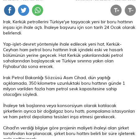
Irak, Kerkük petrollerini Türkiye'ye taşıyacak yeni bir boru hattının
inşası için ihale açtı. İhaleye başvuru için son tarih 24 Ocak olarak
belirlendi.
Yap-işlet-devret yöntemiyle ihale edilecek yeni hat, Kerkük-
Ceyhan ham petrol boru hattının Irak içindeki eski ve hasarlı
bölümünün yerine geçecek. Hat Kerkük yakınlarındaki petrol
sahalarından başlayacak ve Türkiye sınırına yakın olan
Fişhabur'da sona erecek.
Irak Petrol Bakanlığı Sözcüsü Asım Cihad, dün yaptığı
açıklamada, 350 kilometre uzunluktaki boru hattının günde 1
milyon varilden fazla ham petrol sevk kapasitesine sahip
olacağını söyledi.
İhaleye tek başlarına veya konsorsiyum olarak katılacak
şirketlerin ayrıca bir doğalgaz boru hattı, pompalama istasyonları
ve ham petrol depolama tesisleri inşa etmesi gerekecek.
Cihad'ın verdiği bilgiye göre projenin maliyeti ihaleyi alan şirket
tarafından karşılanacak, şirket boru hattını belirli bir süre işleterek