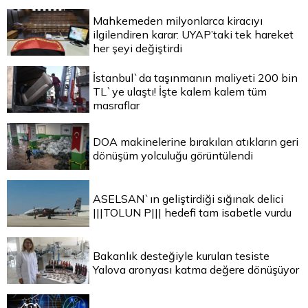
Mahkemeden milyonlarca kiracıyı
ilgilendiren karar: UYAP’taki tek hareket
her şeyi değiştirdi
İstanbul`da taşınmanın maliyeti 200 bin
TL`ye ulaştı! İşte kalem kalem tüm
masraflar
DOA makinelerine bırakılan atıkların geri
dönüşüm yolculuğu görüntülendi
ASELSAN`ın geliştirdiği sığınak delici
|||TOLUN P||| hedefi tam isabetle vurdu
Bakanlık desteğiyle kurulan tesiste
Yalova aronyası katma değere dönüşüyor