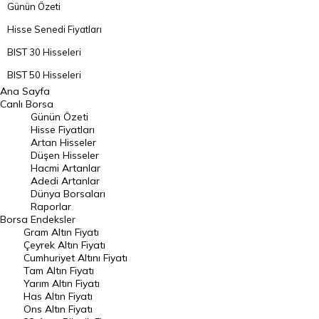
Günün Özeti
Hisse Senedi Fiyatları
BIST 30 Hisseleri
BIST 50 Hisseleri
Ana Sayfa
BIST 100 Hisseleri
Canlı Borsa
Günün Özeti
En Çok Artan Hisseler
Hisse Fiyatları
Artan Hisseler
En Çok Düşen Hisseler
Düşen Hisseler
Hacmi Artanlar
Hacmi Artanlar
Adedi Artanlar
Geçmiş Kapanışlar
Dünya Borsaları
Raporlar
Dünya Borsaları
Borsa
Endeksler
Gram Altın Fiyatı
Raporlar
Çeyrek Altın Fiyatı
Endeksler
Cumhuriyet Altını Fiyatı
Tam Altın Fiyatı
Yarım Altın Fiyatı
DÖVİZ
Has Altın Fiyatı
Ons Altın Fiyatı
Döviz Kuru