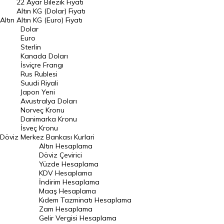
22 Ayar Bilezik Fiyatı
Dolar Kuru
Altın KG (Dolar) Fiyatı
Altın
Altın KG (Euro) Fiyatı
Euro Kuru
Dolar
Euro
Pound Kuru
Sterlin
Kanada Doları
Frank Kuru
İsviçre Frangı
Riyal Kuru
Rus Rublesi
Suudi Riyali
Avustralya Doları
Japon Yeni
Avustralya Doları
Danimarka Kronu Kuru
Norveç Kronu
Danimarka Kronu
Kanada Doları Kuru
İsveç Kronu
Döviz
Merkez Bankası Kurlari
Norveç Kronu Kuru
Altın Hesaplama
İsveç Kronu Kuru
Döviz Çevirici
Yüzde Hesaplama
Japon Yeni Kuru
KDV Hesaplama
İndirim Hesaplama
Serbest Piyasa Döviz Kurları
Maaş Hesaplama
Kıdem Tazminatı Hesaplama
Merkez Bankası Döviz Kurları
Zam Hesaplama
Gelir Vergisi Hesaplama
ALTIN