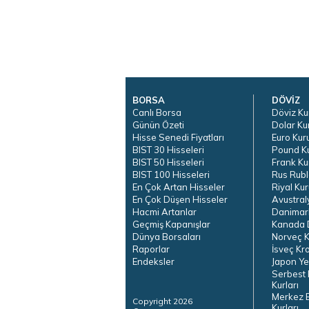
BORSA
DÖVİZ
Canlı Borsa
Döviz Ku
Günün Özeti
Dolar Ku
Hisse Senedi Fiyatları
Euro Kur
BIST 30 Hisseleri
Pound K
BIST 50 Hisseleri
Frank Ku
BIST 100 Hisseleri
Rus Rubl
En Çok Artan Hisseler
Riyal Kur
En Çok Düşen Hisseler
Avustral
Hacmi Artanlar
Danimar
Geçmiş Kapanışlar
Kanada D
Dünya Borsaları
Norveç K
Raporlar
İsveç Kr
Endeksler
Japon Ye
Serbest 
Kurları
Merkez 
Copyright 2026
Kurları