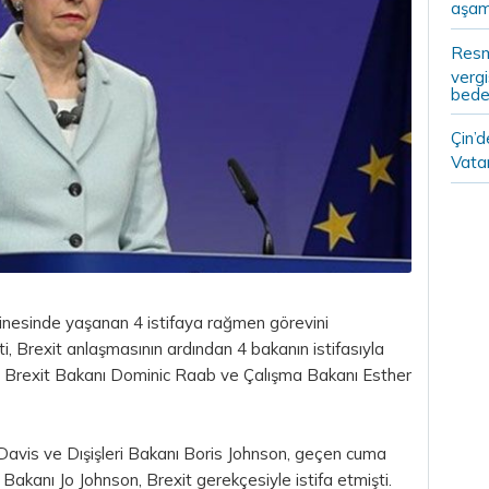
aşam
Resm
vergi
bedel
Çin’
Vatan
inesinde yaşanan 4 istifaya rağmen görevini
i, Brexit anlaşmasının ardından 4 bakanın istifasıyla
nda Brexit Bakanı Dominic Raab ve Çalışma Bakanı Esther
vis ve Dışişleri Bakanı Boris Johnson, geçen cuma
akanı Jo Johnson, Brexit gerekçesiyle istifa etmişti.