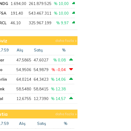
NDG
1.694,00
261.879.525
% 10,00
FSA
191,40
543.467.311
% 10,00
RCL
46,10
325.967.199
% 9,97
viz
daha fazla
17:59
Alış
Satış
%
lar
47,5865
47,6027
% 0,08
ro
54,9506
54,9879
% -0,04
rlin
64,0214
64,3423
% 14,06
ank
58,5480
58,8415
% 12,38
al
12,6755
12,7390
% 14,57
tia
daha fazla
17:59
Alış
Satış
%