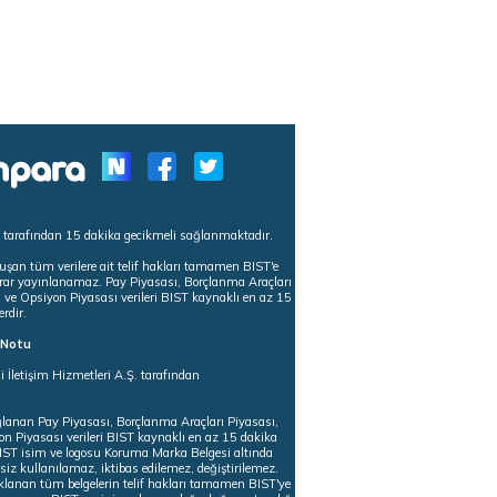
s tarafından 15 dakika gecikmeli sağlanmaktadır.
uşan tüm verilere ait telif hakları tamamen BIST'e
tekrar yayınlanamaz. Pay Piyasası, Borçlanma Araçları
m ve Opsiyon Piyasası verileri BIST kaynaklı en az 15
erdir.
ı Notu
i İletişim Hizmetleri A.Ş. tarafından
ğlanan Pay Piyasası, Borçlanma Araçları Piyasası,
on Piyasası verileri BIST kaynaklı en az 15 dakika
 BIST isim ve logosu Koruma Marka Belgesi altında
iz kullanılamaz, iktibas edilemez, değiştirilemez.
klanan tüm belgelerin telif hakları tamamen BIST'ye