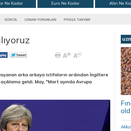
ar Ne Kadar
Euro Ne Kadar
Altın Ne K
GÜNCEL
UZMAN YORUMLARI
PİYASA TAKVİMİ
lıyoruz
uz
 yaşanan arka arkaya istifaların ardından İngiltere
açıklama geldi. May, "Mart ayında Avrupa
Fın
old
Akku