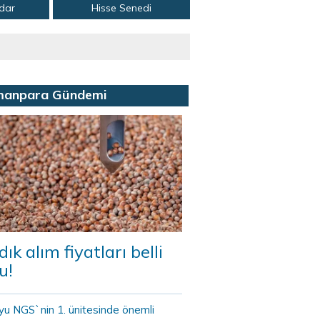
adar
Hisse Senedi
manpara Gündemi
dık alım fiyatları belli
u!
yu NGS`nin 1. ünitesinde önemli