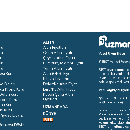
ALTIN
ru
Altın Fiyatları
ru
Gram Altın Fiyatı
Yasal Uyarı Notu
u
Çeyrek Altın Fiyatı
© BİST Verileri Forek
uru
Cumhuriyet Altını Fiyatı
ru
Yarım Altın Fiyatı
BIST piyasalarında ol
esi Kuru
Altın (ONS) Fiyatı
ait olup, bu veriler 
Piyasası, Vadeli İşle
u
Bilezik Fiyatları
dakika gecikmeli veril
ya Doları
Dolar/Kg Altın Fiyatı
ka Kronu Kuru
Euro/Kg Altın Fiyatı
Veri Sağlayıcı Uyar
oları Kuru
Kapalı Çarşı Altın
*(Veriler FOREKS Bilg
Fiyatları
ronu Kuru
sağlanmaktadır)
onu Kuru
UZMANPARA
ni Kuru
Foreks tarafından sa
KÜNYE
Vadeli İşlem ve Opsiy
Piyasa Döviz
gecikmeli verilerdir.
korunmakta olup izins
Bankası Döviz
BIST ismi altında açı