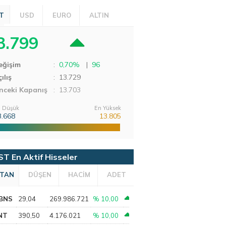
T
USD
EURO
ALTIN
3.799
eğişim
:
0,70%
|
96
ılış
:
13.729
nceki Kapanış
: 13.703
 Düşük
En Yüksek
3.668
13.805
ST En Aktif Hisseler
TAN
DÜŞEN
HACİM
ADET
BNS
29,04
269.986.721
% 10,00
NT
390,50
4.176.021
% 10,00