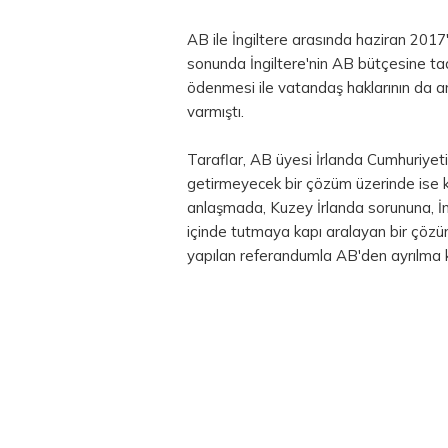
AB ile İngiltere arasında haziran 2017
sonunda İngiltere'nin AB bütçesine taah
ödenmesi ile vatandaş haklarının da ar
varmıştı.
Taraflar, AB üyesi İrlanda Cumhuriyeti i
getirmeyecek bir çözüm üzerinde ise 
anlaşmada, Kuzey İrlanda sorununa, İng
içinde tutmaya kapı aralayan bir çözüm
yapılan referandumla AB'den ayrılma ka