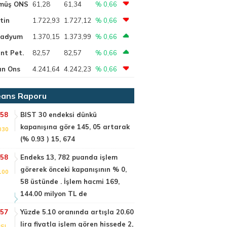
müş ONS
61,28
61,34
% 0,66
tin
1.722,93
1.727,12
% 0,66
ladyum
1.370,15
1.373,99
% 0,66
nt Pet.
82,57
82,57
% 0,66
ın Ons
4.241,64
4.242,23
% 0,66
ans Raporu
:58
BIST 30 endeksi dünkü
kapanışına göre 145, 05 artarak
030
(% 0.93 ) 15, 674
:58
Endeks 13, 782 puanda işlem
görerek önceki kapanışının % 0,
100
58 üstünde . İşlem hacmi 169,
144.00 milyon TL de
:57
Yüzde 5.10 oranında artışla 20.60
lira fiyatla işlem gören hissede 2,
SI