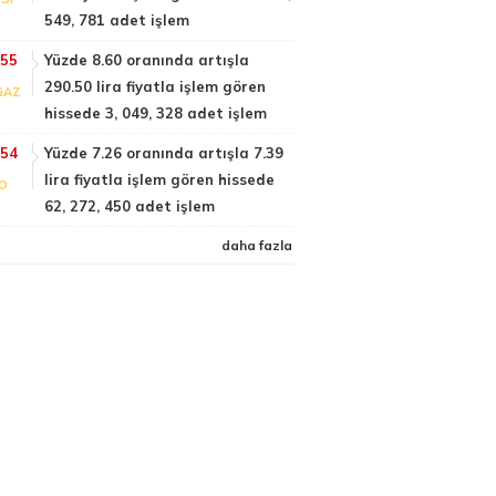
549, 781 adet işlem
:55
Yüzde 8.60 oranında artışla
290.50 lira fiyatla işlem gören
GAZ
hissede 3, 049, 328 adet işlem
:54
Yüzde 7.26 oranında artışla 7.39
lira fiyatla işlem gören hissede
FO
62, 272, 450 adet işlem
daha fazla