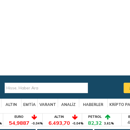
ALTIN
EMTİA
VARANT
ANALİZ
HABERLER
KRİPTO P
EURO
ALTIN
PETROL
54,9887
6.493,70
82,32
4
%
-0,04%
-0,04%
3,61%