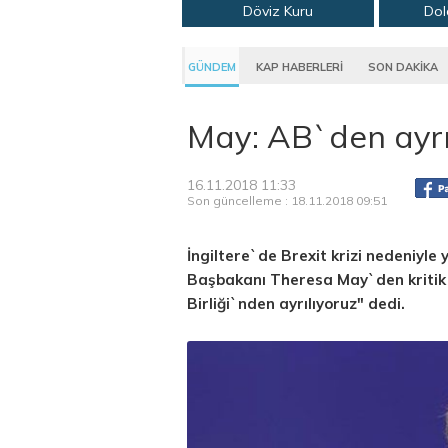
Döviz Kuru
Dol
GÜNDEM
KAP HABERLERİ
SON DAKİKA
May: AB`den ayrı
16.11.2018 11:33
Son güncelleme : 18.11.2018 09:51
İngiltere`de Brexit krizi nedeniyle
Başbakanı Theresa May`den kritik 
Birliği`nden ayrılıyoruz" dedi.