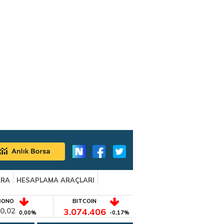
ARA
HESAPLAMA ARAÇLARI
BONO
BITCOIN
0,02
3.074.406
0,00%
-0,17%