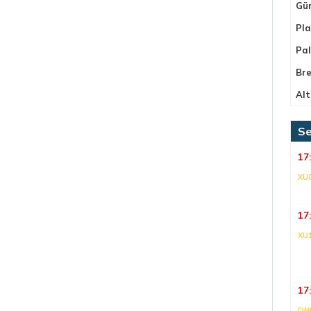
Gü
Pla
Pa
Bre
Alt
Se
17
XU
17
XU
17
DNI