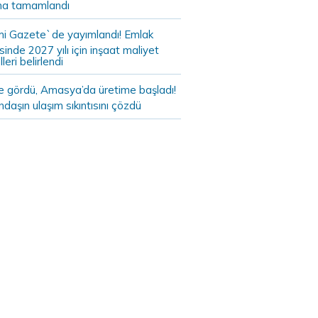
a tamamlandı
i Gazete`de yayımlandı! Emlak
sinde 2027 yılı için inşaat maliyet
leri belirlendi
de gördü, Amasya’da üretime başladı!
daşın ulaşım sıkıntısını çözdü