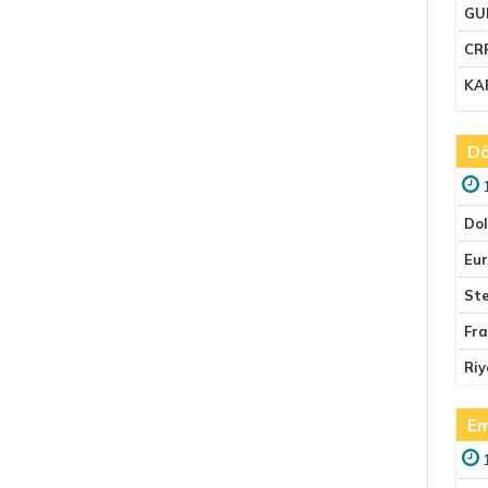
GU
CR
KA
Dö
Do
Eu
Ste
Fr
Riy
Em