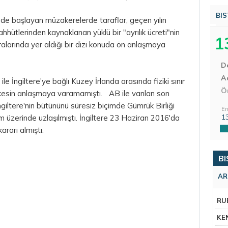
BIS
'de başlayan müzakerelerde taraflar, geçen yılın
hütlerinden kaynaklanan yüklü bir "ayrılık ücreti"nin
1
alarında yer aldığı bir dizi konuda ön anlaşmaya
D
Aç
le İngiltere'ye bağlı Kuzey İrlanda arasında fiziki sınır
Ö
kesin anlaşmaya varamamıştı. AB ile varılan son
iltere'nin bütününü süresiz biçimde Gümrük Birliği
En
1
 üzerinde uzlaşılmıştı. İngiltere 23 Haziran 2016'da
rarı almıştı.
BI
AR
RU
KE