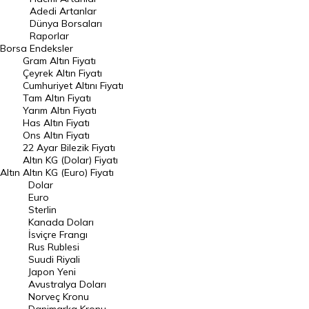
Adedi Artanlar
Geçmiş Kapanışlar
Dünya Borsaları
Raporlar
Dünya Borsaları
Borsa
Endeksler
Gram Altın Fiyatı
Raporlar
Çeyrek Altın Fiyatı
Endeksler
Cumhuriyet Altını Fiyatı
Tam Altın Fiyatı
Yarım Altın Fiyatı
DÖVİZ
Has Altın Fiyatı
Ons Altın Fiyatı
Döviz Kuru
22 Ayar Bilezik Fiyatı
Dolar Kuru
Altın KG (Dolar) Fiyatı
Altın
Altın KG (Euro) Fiyatı
Euro Kuru
Dolar
Euro
Pound Kuru
Sterlin
Kanada Doları
Frank Kuru
İsviçre Frangı
Riyal Kuru
Rus Rublesi
Suudi Riyali
Avustralya Doları
Japon Yeni
Avustralya Doları
Danimarka Kronu Kuru
Norveç Kronu