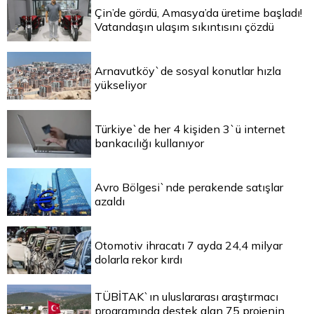
Çin’de gördü, Amasya’da üretime başladı!
Vatandaşın ulaşım sıkıntısını çözdü
Arnavutköy`de sosyal konutlar hızla
yükseliyor
Türkiye`de her 4 kişiden 3`ü internet
bankacılığı kullanıyor
Avro Bölgesi`nde perakende satışlar
azaldı
Otomotiv ihracatı 7 ayda 24,4 milyar
dolarla rekor kırdı
TÜBİTAK`ın uluslararası araştırmacı
programında destek alan 75 projenin