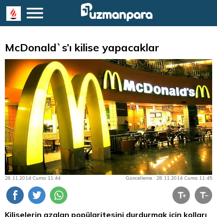
McDonald`s’ı kilise yapacaklar
28.11.2014 Cuma 11:44
Güncelleme : 28.11.2014 Cuma 11:45
Kiliselerin azalan popülaritesini durdurmak için kolları