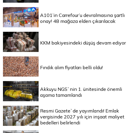
A101’in Carrefour’u devralmasına şartlı
onay! 48 mağaza elden çıkarılacak
KKM bakiyesindeki düşüş devam ediyor
Fındık alım fiyatları belli oldu!
Akkuyu NGS`nin 1. ünitesinde önemli
aşama tamamlandı
Resmi Gazete`de yayımlandı! Emlak
vergisinde 2027 yılı için inşaat maliyet
bedelleri belirlendi