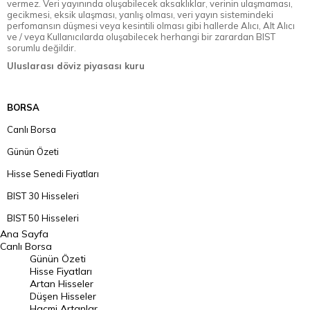
vermez. Veri yayınında oluşabilecek aksaklıklar, verinin ulaşmaması,
gecikmesi, eksik ulaşması, yanlış olması, veri yayın sistemindeki
perfomansın düşmesi veya kesintili olması gibi hallerde Alıcı, Alt Alıcı
ve / veya Kullanıcılarda oluşabilecek herhangi bir zarardan BIST
sorumlu değildir.
Uluslarası döviz piyasası kuru
BORSA
Canlı Borsa
Günün Özeti
Hisse Senedi Fiyatları
BIST 30 Hisseleri
BIST 50 Hisseleri
Ana Sayfa
BIST 100 Hisseleri
Canlı Borsa
Günün Özeti
En Çok Artan Hisseler
Hisse Fiyatları
Artan Hisseler
En Çok Düşen Hisseler
Düşen Hisseler
Hacmi Artanlar
Hacmi Artanlar