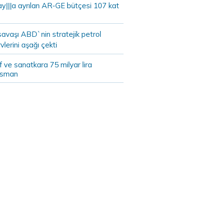
ay|||a ayrılan AR-GE bütçesi 107 kat
savaşı ABD`nin stratejik petrol
vlerini aşağı çekti
 ve sanatkara 75 milyar lira
nsman