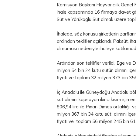
Komisyon Başkanı Hayvancılık Genel Müd
ihale kapsamında 16 firmaya davet gön
Süt ve Yörükoğlu Süt olmak üzere topla
İhalede, söz konusu şirketlerin zarfla
ardından teklifler açıklandı. Paksüt, i
olmaması nedeniyle ihaleye katılamadı
Ardından son teklifler verildi. Ege ve
milyon 54 bin 24 kutu sütün alımını içer
fiyatı ve toplam 32 milyon 373 bin 356
İç Anadolu ile Güneydoğu Anadolu bölg
süt alımını kapsayan ikinci kısım için 
806,94 lira ile Pınar-Dimes ortaklığı 
milyon 367 bin 34 kutu süt alımını içer
fiyatı ve toplam 56 milyon 245 bin 617,
Akdeniz bölgesindeki illerden oluşan v