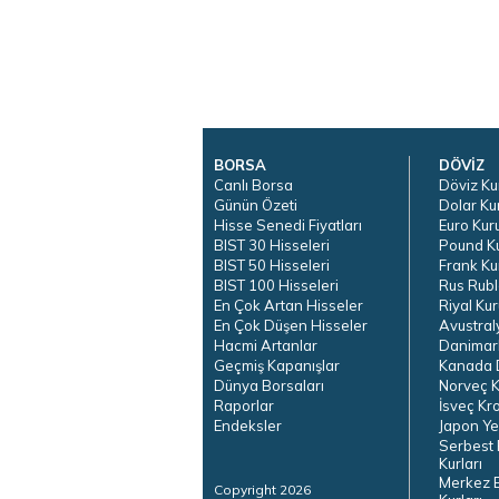
BORSA
DÖVİZ
Canlı Borsa
Döviz Ku
Günün Özeti
Dolar Ku
Hisse Senedi Fiyatları
Euro Kur
BIST 30 Hisseleri
Pound K
BIST 50 Hisseleri
Frank Ku
BIST 100 Hisseleri
Rus Rubl
En Çok Artan Hisseler
Riyal Kur
En Çok Düşen Hisseler
Avustral
Hacmi Artanlar
Danimar
Geçmiş Kapanışlar
Kanada D
Dünya Borsaları
Norveç K
Raporlar
İsveç Kr
Endeksler
Japon Ye
Serbest 
Kurları
Merkez 
Copyright 2026