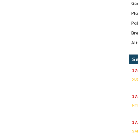
Gü
Pla
Pa
Bre
Alt
Se
17
XU
17
NT
17
SA