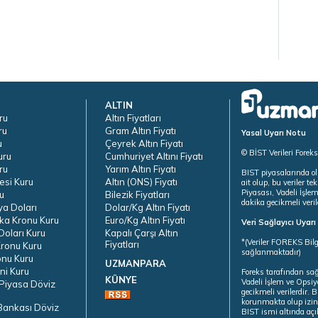
ALTIN
ru
Altın Fiyatları
ru
Gram Altın Fiyatı
Yasal Uyarı Notu
u
Çeyrek Altın Fiyatı
© BİST Verileri Forek
uru
Cumhuriyet Altını Fiyatı
ru
Yarım Altın Fiyatı
BIST piyasalarında ol
esi Kuru
Altın (ONS) Fiyatı
ait olup, bu veriler 
Piyasası, Vadeli İşle
u
Bilezik Fiyatları
dakika gecikmeli veril
ya Doları
Dolar/Kg Altın Fiyatı
ka Kronu Kuru
Euro/Kg Altın Fiyatı
Veri Sağlayıcı Uyar
oları Kuru
Kapalı Çarşı Altın
*(Veriler FOREKS Bilg
Fiyatları
ronu Kuru
sağlanmaktadır)
onu Kuru
UZMANPARA
ni Kuru
Foreks tarafından sa
KÜNYE
Vadeli İşlem ve Opsiy
Piyasa Döviz
gecikmeli verilerdir.
korunmakta olup izins
Bankası Döviz
BIST ismi altında açı