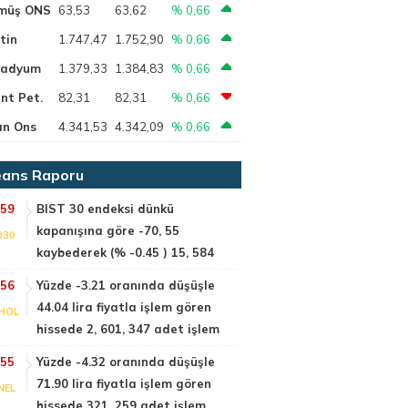
müş ONS
63,53
63,62
% 0,66
tin
1.747,47
1.752,90
% 0,66
ladyum
1.379,33
1.384,83
% 0,66
nt Pet.
82,31
82,31
% 0,66
ın Ons
4.341,53
4.342,09
% 0,66
ans Raporu
:59
BIST 30 endeksi dünkü
kapanışına göre -70, 55
030
kaybederek (% -0.45 ) 15, 584
:56
Yüzde -3.21 oranında düşüşle
44.04 lira fiyatla işlem gören
HOL
hissede 2, 601, 347 adet işlem
:55
Yüzde -4.32 oranında düşüşle
71.90 lira fiyatla işlem gören
NEL
hissede 321, 259 adet işlem