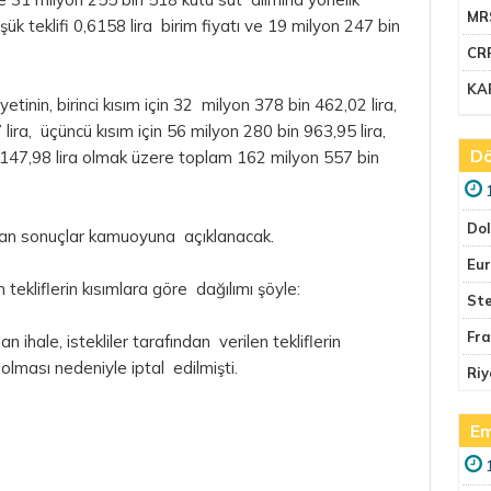
MR
ük teklifi 0,6158 lira birim fiyatı ve 19 milyon 247 bin
CR
KA
etinin, birinci kısım için 32 milyon 378 bin 462,02 lira,
7 lira, üçüncü kısım için 56 milyon 280 bin 963,95 lira,
Dö
 147,98 lira olmak üzere toplam 162 milyon 557 bin
Do
ından sonuçlar kamuoyuna açıklanacak.
Eu
 tekliflerin kısımlara göre dağılımı şöyle:
Ste
Fr
ihale, istekliler tarafından verilen tekliflerin
olması nedeniyle iptal edilmişti.
Riy
Em