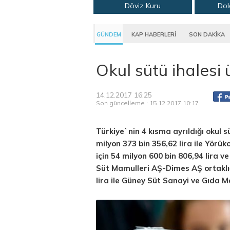
Döviz Kuru
Dol
GÜNDEM
KAP HABERLERİ
SON DAKİKA
Okul sütü ihalesi
14.12.2017 16:25
Son güncelleme : 15.12.2017 10:17
Türkiye`nin 4 kısma ayrıldığı okul sü
milyon 373 bin 356,62 lira ile Yörük
için 54 milyon 600 bin 806,94 lira v
Süt Mamulleri AŞ-Dimes AŞ ortaklığ
lira ile Güney Süt Sanayi ve Gıda M