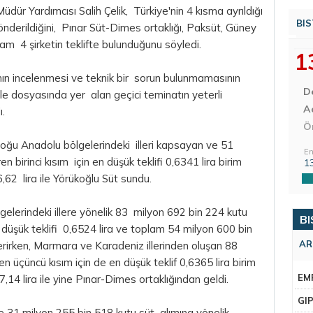
ür Yardımcısı Salih Çelik, Türkiye'nin 4 kısma ayrıldığı
BIS
derildiğini, Pınar Süt-Dimes ortaklığı, Paksüt, Güney
m 4 şirketin teklifte bulunduğunu söyledi.
1
rının incelenmesi ve teknik bir sorun bulunmamasının
D
hale dosyasında yer alan geçici teminatın yeterli
Aç
.
Ö
 Doğu Anadolu bölgelerindeki illeri kapsayan ve 51
En
en birinci kısım için en düşük teklifi 0,6341
lira
birim
1
,62 lira ile Yörükoğlu Süt sundu.
elerindeki illere yönelik 83 milyon 692 bin 224 kutu
BI
en düşük teklifi 0,6524 lira ve toplam 54 milyon 600 bin
AR
verirken, Marmara ve Karadeniz illerinden oluşan 88
en üçüncü kısım için de en düşük teklif 0,6365 lira birim
EM
14 lira ile yine Pınar-Dimes ortaklığından geldi.
GI
e 31 milyon 255 bin 518 kutu süt alımına yönelik