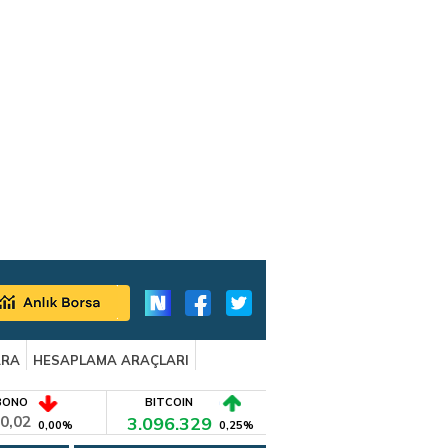
ARA
HESAPLAMA ARAÇLARI
BONO
BITCOIN
0,02
3.096.329
0,00%
0,25%