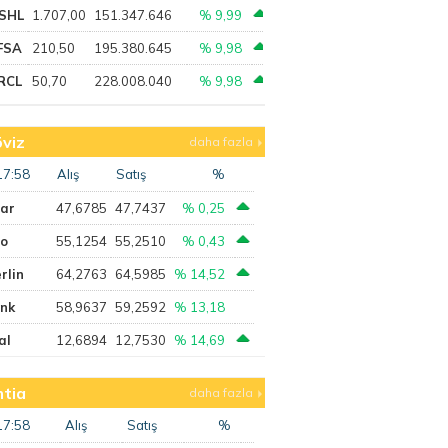
SHL
1.707,00
151.347.646
% 9,99
FSA
210,50
195.380.645
% 9,98
RCL
50,70
228.008.040
% 9,98
viz
daha fazla
17:58
Alış
Satış
%
lar
47,6785
47,7437
% 0,25
ro
55,1254
55,2510
% 0,43
rlin
64,2763
64,5985
% 14,52
ank
58,9637
59,2592
% 13,18
al
12,6894
12,7530
% 14,69
tia
daha fazla
17:58
Alış
Satış
%