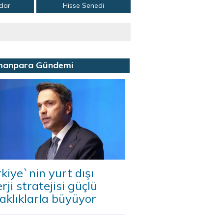
adar
Hisse Senedi
manpara Gündemi
kiye`nin yurt dışı
rji stratejisi güçlü
aklıklarla büyüyor