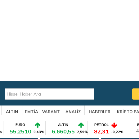
ALTIN
EMTİA
VARANT
ANALİZ
HABERLER
KRİPTO P
EURO
ALTIN
PETROL
55,2510
6.660,55
82,31
4
%
0,43%
2,59%
-0,22%