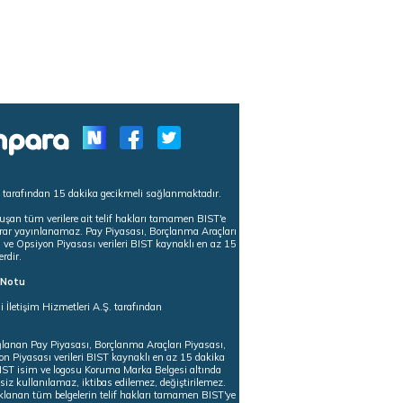
s tarafından 15 dakika gecikmeli sağlanmaktadır.
uşan tüm verilere ait telif hakları tamamen BIST'e
tekrar yayınlanamaz. Pay Piyasası, Borçlanma Araçları
m ve Opsiyon Piyasası verileri BIST kaynaklı en az 15
erdir.
ı Notu
i İletişim Hizmetleri A.Ş. tarafından
ğlanan Pay Piyasası, Borçlanma Araçları Piyasası,
on Piyasası verileri BIST kaynaklı en az 15 dakika
 BIST isim ve logosu Koruma Marka Belgesi altında
iz kullanılamaz, iktibas edilemez, değiştirilemez.
klanan tüm belgelerin telif hakları tamamen BIST'ye