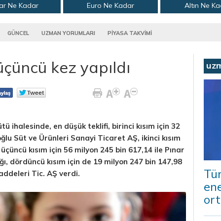
ar Ne Kadar
Euro Ne Kadar
Altın Ne K
GÜNCEL
UZMAN YORUMLARI
PİYASA TAKVİMİ
 üçüncü kez yapıldı
uz
tü ihalesinde, en düşük teklifi, birinci kısım için 32
oğlu Süt ve Ürünleri Sanayi Ticaret AŞ, ikinci kısım
e üçüncü kısım için 56 milyon 245 bin 617,14 ile Pınar
ı, dördüncü kısım için de 19 milyon 247 bin 147,98
Tür
addeleri Tic. AŞ verdi.
ene
ort