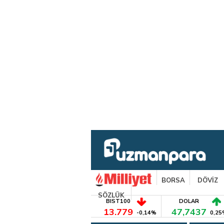
BORSA
DÖVİZ
SÖZLÜK
BIST100
DOLAR
13.779
47,7437
-0,14%
0,25