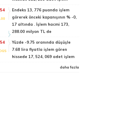
:54
Endeks 13, 776 puanda işlem
görerek önceki kapanışının % -0,
100
17 altında . İşlem hacmi 173,
288.00 milyon TL de
:54
Yüzde -9.75 oranında düşüşle
7.68 lira fiyatla işlem gören
DGS
hissede 17, 524, 069 adet işlem
daha fazla