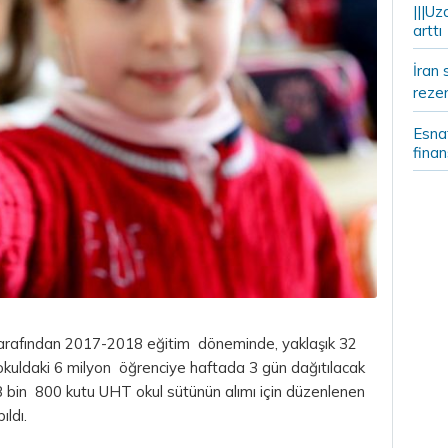
|||Uz
arttı
İran 
rezer
Esnaf
fina
 tarafından 2017-2018 eğitim döneminde, yaklaşık 32
lkokuldaki 6 milyon öğrenciye haftada 3 gün dağıtılacak
68 bin 800 kutu UHT okul sütünün alımı için düzenlenen
ıldı.