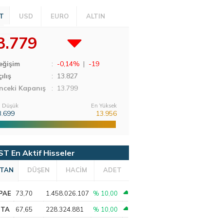
T
USD
EURO
ALTIN
3.779
eğişim
:
-0,14%
|
-19
ılış
:
13.827
nceki Kapanış
: 13.799
 Düşük
En Yüksek
3.699
13.956
ST En Aktif Hisseler
TAN
DÜŞEN
HACİM
ADET
PAE
73,70
1.458.026.107
% 10,00
PTA
67,65
228.324.881
% 10,00