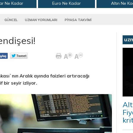
ar Ne Kadar
Euro Ne Kadar
Altın Ne K
GÜNCEL
UZMAN YORUMLARI
PİYASA TAKVİMİ
ndişesi!
uz
ası`nın Aralık ayında faizleri artıracağı
 bir seyir izliyor.
Alt
Fiy
kri