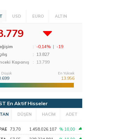
T
USD
EURO
ALTIN
3.779
eğişim
:
-0,14%
|
-19
ılış
:
13.827
nceki Kapanış
: 13.799
 Düşük
En Yüksek
3.699
13.956
ST En Aktif Hisseler
TAN
DÜŞEN
HACİM
ADET
PAE
73,70
1.458.026.107
% 10,00