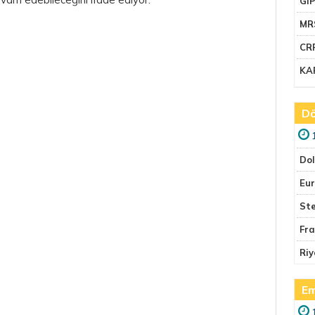
GI
MR
CR
KA
Dö
Do
Eu
Ste
Fr
Riy
Em