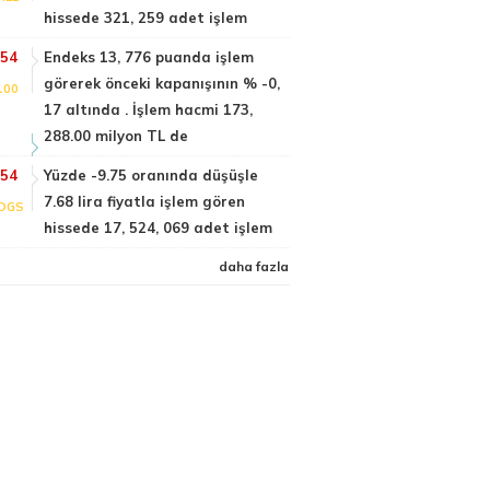
hissede 321, 259 adet işlem
:54
Endeks 13, 776 puanda işlem
görerek önceki kapanışının % -0,
100
17 altında . İşlem hacmi 173,
288.00 milyon TL de
:54
Yüzde -9.75 oranında düşüşle
7.68 lira fiyatla işlem gören
DGS
hissede 17, 524, 069 adet işlem
daha fazla