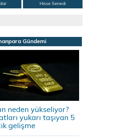
adar
Hisse Senedi
manpara Gündemi
ın neden yükseliyor?
atları yukarı taşıyan 5
tik gelişme