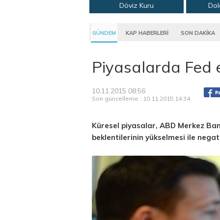
Döviz Kuru
Dol
GÜNDEM
KAP HABERLERİ
SON DAKİKA
Piyasalarda Fed e
10.11.2015 08:56
Son güncelleme : 10.11.2015 14:34
Küresel piyasalar, ABD Merkez Bank
beklentilerinin yükselmesi ile negatif