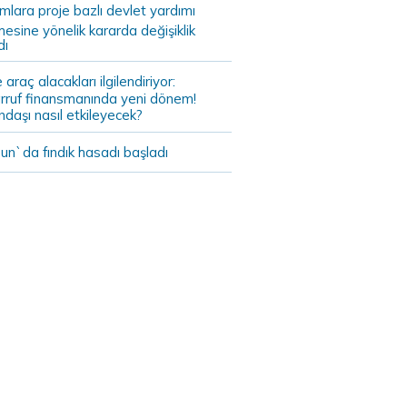
ımlara proje bazlı devlet yardımı
mesine yönelik kararda değişiklik
dı
 araç alacakları ilgilendiriyor:
rruf finansmanında yeni dönem!
daşı nasıl etkileyecek?
un`da fındık hasadı başladı