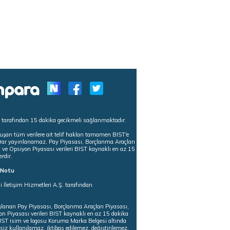
s tarafından 15 dakika gecikmeli sağlanmaktadır.
uşan tüm verilere ait telif hakları tamamen BIST'e
tekrar yayınlanamaz. Pay Piyasası, Borçlanma Araçları
m ve Opsiyon Piyasası verileri BIST kaynaklı en az 15
erdir.
ı Notu
i İletişim Hizmetleri A.Ş. tarafından
ğlanan Pay Piyasası, Borçlanma Araçları Piyasası,
on Piyasası verileri BIST kaynaklı en az 15 dakika
 BIST isim ve logosu Koruma Marka Belgesi altında
iz kullanılamaz, iktibas edilemez, değiştirilemez.