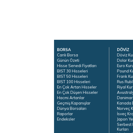
BORSA
DÖVİZ
Canlı Borsa
Döviz Ku
Günün Özeti
Dolar Ku
Hisse Senedi Fiyatları
Euro Kur
BIST 30 Hisseleri
Pound K
BIST 50 Hisseleri
Frank Ku
BIST 100 Hisseleri
Rus Rubl
En Çok Artan Hisseler
Riyal Kur
En Çok Düşen Hisseler
Avustral
Hacmi Artanlar
Danimar
Geçmiş Kapanışlar
Kanada D
Dünya Borsaları
Norveç K
Raporlar
İsveç Kr
Endeksler
Japon Ye
Serbest 
Kurları