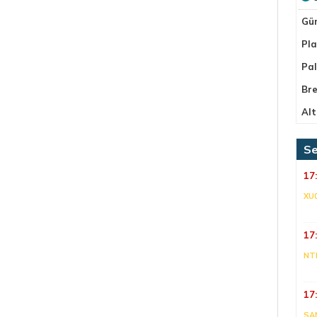
Gü
Pla
Pa
Bre
Alt
Se
17
XU
17
NT
17
SA