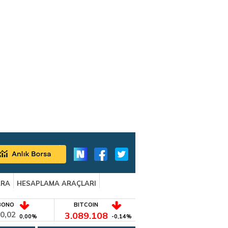
ARA
HESAPLAMA ARAÇLARI
BONO
BITCOIN
0,02
3.089.108
0,00%
-0,14%