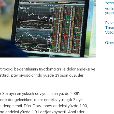
Yatır
veril
yapıl
Ev ve
Tasa
Vatan
Gires
tıracağı beklentilerinin fiyatlamaları ile
dolar
endeksi ve
ettirdi, pay piyasalarında yüzde 1'i aşan düşüşler
ık 3,5 ayın en yüksek seviyesi olan yüzde 2,38'i
nde dengelenirken, dolar endeksi yaklaşık 7 ayın
de dengelendi. Dün, Dow Jones endeksi yüzde 1,00,
 endeksi yüzde 1,01 değer kaybetti. Analistler,