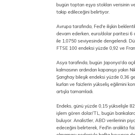
bugün toptan eşya stokları verisinin v
takip edileceğini belirtiyor.
Avrupa tarafında, Fed'e ilişkin beklentil
devam ederken, euro/dolar paritesi 6 a
ile 1,0750 seviyesinde dengelendi. D
FTSE 100 endeksi yüzde 0,92 ve Fran
Asya tarafında, bugün Japonya'da açıkla
kalmasının ardından kapanışa yakın Ni
Şanghay bileşik endeksi yüzde 0,36 geri
kurları ve faizlerin yükseliş eğilimini 
artışla tamamladı.
Endeks, günü yüzde 0,15 yükselişle 8
işlem gören dolar/TL, bugün bankalarar
buluyor. Analistler, ABD verilerinin pi
edeceğini belirterek, Fed'in aralıkta fai
olmaması nedeniyle hafta boyunca dev