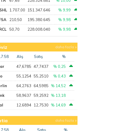
PTA
67,65
228.324.881
% 10,00
SHL
1.707,00
151.347.646
% 9,99
FSA
210,50
195.380.645
% 9,98
RCL
50,70
228.008.040
% 9,98
viz
daha fazla
17:58
Alış
Satış
%
lar
47,6785
47,7437
% 0,25
ro
55,1254
55,2510
% 0,43
rlin
64,2763
64,5985
% 14,52
ank
58,9637
59,2592
% 13,18
al
12,6894
12,7530
% 14,69
tia
daha fazla
17:58
Alış
Satış
%