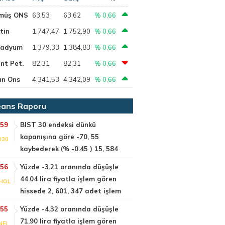
müş ONS
63,53
63,62
% 0,66
tin
1.747,47
1.752,90
% 0,66
ladyum
1.379,33
1.384,83
% 0,66
nt Pet.
82,31
82,31
% 0,66
ın Ons
4.341,53
4.342,09
% 0,66
ans Raporu
:59
BIST 30 endeksi dünkü
kapanışına göre -70, 55
030
kaybederek (% -0.45 ) 15, 584
:56
Yüzde -3.21 oranında düşüşle
44.04 lira fiyatla işlem gören
HOL
hissede 2, 601, 347 adet işlem
:55
Yüzde -4.32 oranında düşüşle
71.90 lira fiyatla işlem gören
NEL