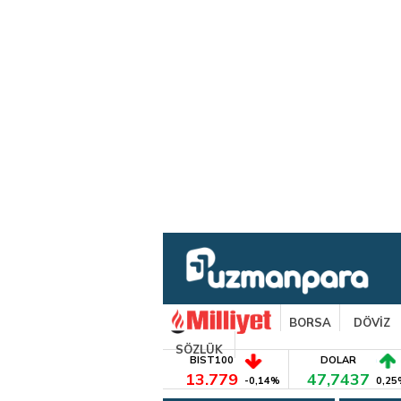
BORSA
DÖVİZ
SÖZLÜK
BIST100
DOLAR
13.779
47,7437
-0,14%
0,25