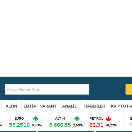
ALTIN
EMTİA
VARANT
ANALİZ
HABERLER
KRİPTO P
EURO
ALTIN
PETROL
55,2510
6.660,55
82,31
4
%
0,43%
2,59%
-0,22%