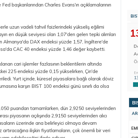
e Fed başkanlarından Charles Evans'ın açıklamalarının
BIS
erle uzun vadeli tahvil faizlerindeki yükseliş eğilimi
1
yın en düşük seviyesi olan 1,07'den gelen tepki alımları
ün Almanya'da DAX endeksi yüzde 1,57, İngiltere'de
D
sa'da CAC 40 endeksi yüzde 1,46 değer kaybetti.
Aç
Ö
nan cari işlemler fazlasının beklentilerin altında
kkei 225 endeksi yüzde 0,15 yükselirken, Çin'de
En
1
ledi. Yurt içinde, küresel piyasalara bağlı olarak
döviz
korumasına karşın BIST 100 endeksi günü sınırlı da olsa
BI
2.050 puandan tamamlarken, dün 2,9250 seviyelerinden
AR
ası piyasanın açılışında 2,9150 seviyelerinden alıcı
yasaların üzerinde ana belirleyici olmaya devam
EM
z artıracağına ilişkin fiyatlamaların, çok önemli bir veri
am edebileceğini ifade ediyor.