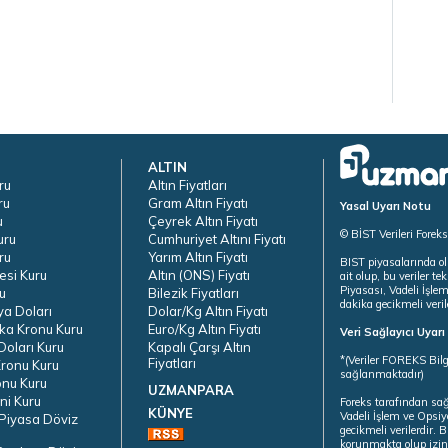
ALTIN
ru
Altın Fiyatları
ru
Gram Altın Fiyatı
Yasal Uyarı Notu
u
Çeyrek Altın Fiyatı
© BİST Verileri Forek
uru
Cumhuriyet Altını Fiyatı
ru
Yarım Altın Fiyatı
BIST piyasalarında ol
esi Kuru
Altın (ONS) Fiyatı
ait olup, bu veriler 
Piyasası, Vadeli İşle
u
Bilezik Fiyatları
dakika gecikmeli veril
ya Doları
Dolar/Kg Altın Fiyatı
ka Kronu Kuru
Euro/Kg Altın Fiyatı
Veri Sağlayıcı Uyar
oları Kuru
Kapalı Çarşı Altın
*(Veriler FOREKS Bilg
Fiyatları
ronu Kuru
sağlanmaktadır)
onu Kuru
UZMANPARA
ni Kuru
Foreks tarafından sa
KÜNYE
Vadeli İşlem ve Opsiy
Piyasa Döviz
gecikmeli verilerdir.
korunmakta olup izins