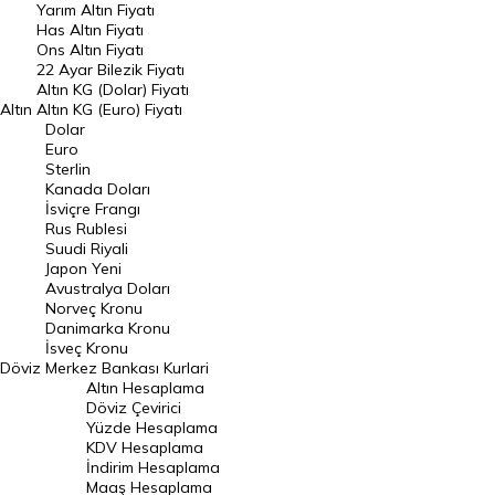
Yarım Altın Fiyatı
DÖVİZ
Has Altın Fiyatı
Ons Altın Fiyatı
Döviz Kuru
22 Ayar Bilezik Fiyatı
Dolar Kuru
Altın KG (Dolar) Fiyatı
Altın
Altın KG (Euro) Fiyatı
Euro Kuru
Dolar
Euro
Pound Kuru
Sterlin
Kanada Doları
Frank Kuru
İsviçre Frangı
Riyal Kuru
Rus Rublesi
Suudi Riyali
Avustralya Doları
Japon Yeni
Avustralya Doları
Danimarka Kronu Kuru
Norveç Kronu
Danimarka Kronu
Kanada Doları Kuru
İsveç Kronu
Döviz
Merkez Bankası Kurlari
Norveç Kronu Kuru
Altın Hesaplama
İsveç Kronu Kuru
Döviz Çevirici
Yüzde Hesaplama
Japon Yeni Kuru
KDV Hesaplama
İndirim Hesaplama
Serbest Piyasa Döviz Kurları
Maaş Hesaplama