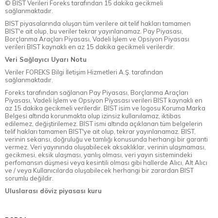
© BİST Verileri Foreks tarafından 15 dakika gecikmeli
sağlanmaktadır.
BIST piyasalarında oluşan tüm verilere ait telif hakları tamamen
BIST'e ait olup, bu veriler tekrar yayınlanamaz. Pay Piyasası,
Borçlanma Araçları Piyasası, Vadeli İşlem ve Opsiyon Piyasası
verileri BIST kaynaklı en az 15 dakika gecikmeli verilerdir.
Veri Sağlayıcı Uyarı Notu
Veriler FOREKS Bilgi İletişim Hizmetleri A.Ş. tarafından
sağlanmaktadır.
Foreks tarafından sağlanan Pay Piyasası, Borçlanma Araçları
Piyasası, Vadeli İşlem ve Opsiyon Piyasası verileri BIST kaynaklı en
az 15 dakika gecikmeli verilerdir. BIST isim ve logosu Koruma Marka
Belgesi altında korunmakta olup izinsiz kullanılamaz, iktibas
edilemez, değiştirilemez. BIST ismi altında açıklanan tüm belgelerin
telif hakları tamamen BIST'ye ait olup, tekrar yayınlanamaz. BIST,
verinin sekansı, doğruluğu ve tamlığı konusunda herhangi bir garanti
vermez. Veri yayınında oluşabilecek aksaklıklar, verinin ulaşmaması,
gecikmesi, eksik ulaşması, yanlış olması, veri yayın sistemindeki
perfomansın düşmesi veya kesintili olması gibi hallerde Alıcı, Alt Alıcı
ve / veya Kullanıcılarda oluşabilecek herhangi bir zarardan BIST
sorumlu değildir.
Uluslarası döviz piyasası kuru