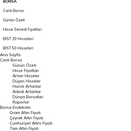
BORSA
Canlı Borsa
Günün Özeti
Hisse Senedi Fiyatları
BIST 30 Hisseleri
BIST 50 Hisseleri
Ana Sayfa
BIST 100 Hisseleri
Canlı Borsa
Günün Özeti
En Çok Artan Hisseler
Hisse Fiyatları
Artan Hisseler
En Çok Düşen Hisseler
Düşen Hisseler
Hacmi Artanlar
Hacmi Artanlar
Adedi Artanlar
Geçmiş Kapanışlar
Dünya Borsaları
Raporlar
Dünya Borsaları
Borsa
Endeksler
Gram Altın Fiyatı
Raporlar
Çeyrek Altın Fiyatı
Endeksler
Cumhuriyet Altını Fiyatı
Tam Altın Fiyatı