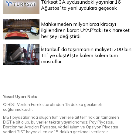
Türksat 3A uydusundaki yayınlar 16
Ağustos`ta yeni uydulara geçecek
Mahkemeden milyonlarca kiracıyı
ilgilendiren karar: UYAP’taki tek hareket
her şeyi değiştirdi
İstanbul`da taşınmanın maliyeti 200 bin
TL`ye ulaştı! İşte kalem kalem tüm
masraflar
Yasal Uyarı Notu
© BİST Verileri Foreks tarafından 15 dakika gecikmeli
sağlanmaktadır.
BIST piyasalarında oluşan tüm verilere ait telif hakları tamamen
BIST'e ait olup, bu veriler tekrar yayınlanamaz. Pay Piyasası,
Borçlanma Araçları Piyasası, Vadeli İşlem ve Opsiyon Piyasası
verileri BIST kaynaklı en az 15 dakika gecikmeli verilerdir.