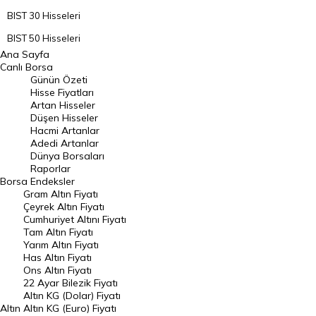
BIST 30 Hisseleri
BIST 50 Hisseleri
Ana Sayfa
BIST 100 Hisseleri
Canlı Borsa
Günün Özeti
En Çok Artan Hisseler
Hisse Fiyatları
Artan Hisseler
En Çok Düşen Hisseler
Düşen Hisseler
Hacmi Artanlar
Hacmi Artanlar
Adedi Artanlar
Geçmiş Kapanışlar
Dünya Borsaları
Raporlar
Dünya Borsaları
Borsa
Endeksler
Gram Altın Fiyatı
Raporlar
Çeyrek Altın Fiyatı
Endeksler
Cumhuriyet Altını Fiyatı
Tam Altın Fiyatı
Yarım Altın Fiyatı
DÖVİZ
Has Altın Fiyatı
Ons Altın Fiyatı
Döviz Kuru
22 Ayar Bilezik Fiyatı
Dolar Kuru
Altın KG (Dolar) Fiyatı
Altın
Altın KG (Euro) Fiyatı