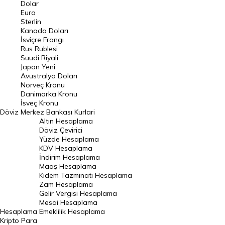
Euro Kuru
Dolar
Euro
Pound Kuru
Sterlin
Kanada Doları
Frank Kuru
İsviçre Frangı
Riyal Kuru
Rus Rublesi
Suudi Riyali
Avustralya Doları
Japon Yeni
Avustralya Doları
Danimarka Kronu Kuru
Norveç Kronu
Danimarka Kronu
Kanada Doları Kuru
İsveç Kronu
Döviz
Merkez Bankası Kurlari
Norveç Kronu Kuru
Altın Hesaplama
İsveç Kronu Kuru
Döviz Çevirici
Yüzde Hesaplama
Japon Yeni Kuru
KDV Hesaplama
İndirim Hesaplama
Serbest Piyasa Döviz Kurları
Maaş Hesaplama
Kıdem Tazminatı Hesaplama
Merkez Bankası Döviz Kurları
Zam Hesaplama
Gelir Vergisi Hesaplama
ALTIN
Mesai Hesaplama
Hesaplama
Emeklilik Hesaplama
Altın Fiyatları
Kripto Para