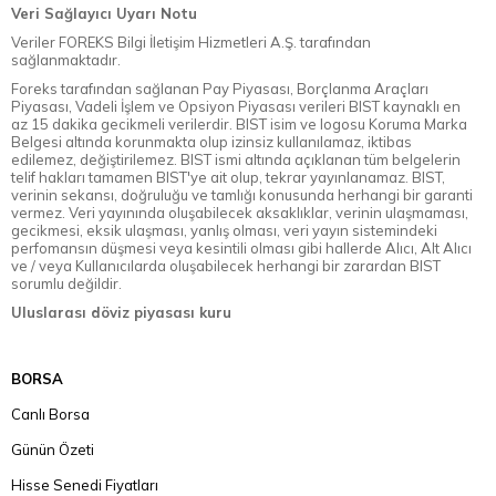
Veri Sağlayıcı Uyarı Notu
Veriler FOREKS Bilgi İletişim Hizmetleri A.Ş. tarafından
sağlanmaktadır.
Foreks tarafından sağlanan Pay Piyasası, Borçlanma Araçları
Piyasası, Vadeli İşlem ve Opsiyon Piyasası verileri BIST kaynaklı en
az 15 dakika gecikmeli verilerdir. BIST isim ve logosu Koruma Marka
Belgesi altında korunmakta olup izinsiz kullanılamaz, iktibas
edilemez, değiştirilemez. BIST ismi altında açıklanan tüm belgelerin
telif hakları tamamen BIST'ye ait olup, tekrar yayınlanamaz. BIST,
verinin sekansı, doğruluğu ve tamlığı konusunda herhangi bir garanti
vermez. Veri yayınında oluşabilecek aksaklıklar, verinin ulaşmaması,
gecikmesi, eksik ulaşması, yanlış olması, veri yayın sistemindeki
perfomansın düşmesi veya kesintili olması gibi hallerde Alıcı, Alt Alıcı
ve / veya Kullanıcılarda oluşabilecek herhangi bir zarardan BIST
sorumlu değildir.
Uluslarası döviz piyasası kuru
BORSA
Canlı Borsa
Günün Özeti
Hisse Senedi Fiyatları