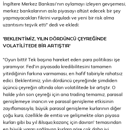
İngiltere Merkez Bankası'nın oylamayı izleyen gevşemesi,
merkez bankalarının asla piyasayı altüst edecek bir şey
yapmayacakları fikrini vurguladı ve yeni bir risk alma
uzantısını teşvik etti" dedi ve ekledi:
'BEKLENTİMİZ, YILIN DÖRDÜNCÜ ÇEYREĞİNDE
VOLATİLİTEDE BİR ARTIŞTIR'
"Oyun bitti! Tek başına hareket eden para politikası işe
yaramıyor. Fed'in piyasada kredibilitesini tamamen
yitirdiğinin farkına varmaması, en hafif tabiriyle rahatsız
edici. Beklentimiz, yılın dördüncü çeyreğinde şimdiden
üçüncü çeyreğin altında olan volatilitede bir artıştır. O
halde yılın son çeyreği için ana trading temamız, parasal
genişlemeye inancın ve parasal genişleme etkisinin
zayıflamasıyla, büyük parasal genişleme kurlarının diğer
çoğu kura, özellikle de emtia ve gelişmekte olan piyasa
kurları gibi bu yıl &lsquo;kazanç için davran' temasından
en büyük yararı sağlayan kurlara göre çok daha iyi