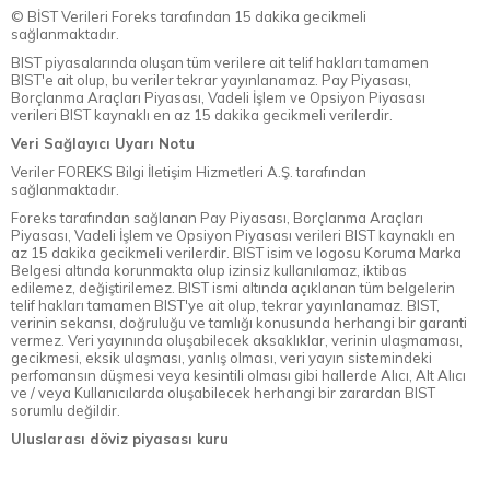
© BİST Verileri Foreks tarafından 15 dakika gecikmeli
sağlanmaktadır.
BIST piyasalarında oluşan tüm verilere ait telif hakları tamamen
BIST'e ait olup, bu veriler tekrar yayınlanamaz. Pay Piyasası,
Borçlanma Araçları Piyasası, Vadeli İşlem ve Opsiyon Piyasası
verileri BIST kaynaklı en az 15 dakika gecikmeli verilerdir.
Veri Sağlayıcı Uyarı Notu
Veriler FOREKS Bilgi İletişim Hizmetleri A.Ş. tarafından
sağlanmaktadır.
Foreks tarafından sağlanan Pay Piyasası, Borçlanma Araçları
Piyasası, Vadeli İşlem ve Opsiyon Piyasası verileri BIST kaynaklı en
az 15 dakika gecikmeli verilerdir. BIST isim ve logosu Koruma Marka
Belgesi altında korunmakta olup izinsiz kullanılamaz, iktibas
edilemez, değiştirilemez. BIST ismi altında açıklanan tüm belgelerin
telif hakları tamamen BIST'ye ait olup, tekrar yayınlanamaz. BIST,
verinin sekansı, doğruluğu ve tamlığı konusunda herhangi bir garanti
vermez. Veri yayınında oluşabilecek aksaklıklar, verinin ulaşmaması,
gecikmesi, eksik ulaşması, yanlış olması, veri yayın sistemindeki
perfomansın düşmesi veya kesintili olması gibi hallerde Alıcı, Alt Alıcı
ve / veya Kullanıcılarda oluşabilecek herhangi bir zarardan BIST
sorumlu değildir.
Uluslarası döviz piyasası kuru