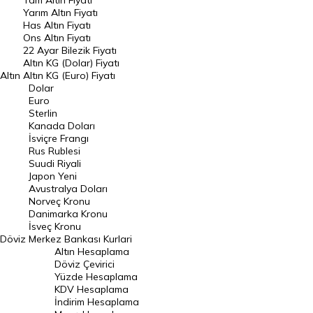
Tam Altın Fiyatı
Yarım Altın Fiyatı
DÖVİZ
Has Altın Fiyatı
Ons Altın Fiyatı
Döviz Kuru
22 Ayar Bilezik Fiyatı
Dolar Kuru
Altın KG (Dolar) Fiyatı
Altın
Altın KG (Euro) Fiyatı
Euro Kuru
Dolar
Euro
Pound Kuru
Sterlin
Kanada Doları
Frank Kuru
İsviçre Frangı
Riyal Kuru
Rus Rublesi
Suudi Riyali
Avustralya Doları
Japon Yeni
Avustralya Doları
Danimarka Kronu Kuru
Norveç Kronu
Danimarka Kronu
Kanada Doları Kuru
İsveç Kronu
Döviz
Merkez Bankası Kurlari
Norveç Kronu Kuru
Altın Hesaplama
İsveç Kronu Kuru
Döviz Çevirici
Yüzde Hesaplama
Japon Yeni Kuru
KDV Hesaplama
İndirim Hesaplama
Serbest Piyasa Döviz Kurları