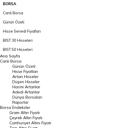
BORSA
Canlı Borsa
Günün Özeti
Hisse Senedi Fiyatları
BIST 30 Hisseleri
BIST 50 Hisseleri
Ana Sayfa
BIST 100 Hisseleri
Canlı Borsa
Günün Özeti
En Çok Artan Hisseler
Hisse Fiyatları
Artan Hisseler
En Çok Düşen Hisseler
Düşen Hisseler
Hacmi Artanlar
Hacmi Artanlar
Adedi Artanlar
Geçmiş Kapanışlar
Dünya Borsaları
Raporlar
Dünya Borsaları
Borsa
Endeksler
Gram Altın Fiyatı
Raporlar
Çeyrek Altın Fiyatı
Endeksler
Cumhuriyet Altını Fiyatı