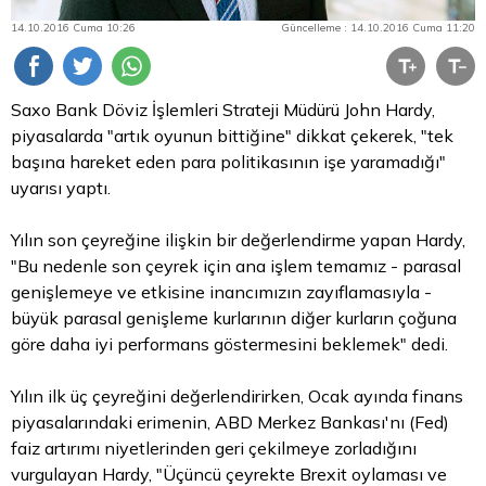
14.10.2016 Cuma 10:26
Güncelleme : 14.10.2016 Cuma 11:20
Saxo Bank
Döviz
İşlemleri Strateji Müdürü John Hardy,
piyasalarda "artık oyunun bittiğine" dikkat çekerek, "tek
başına hareket eden para politikasının işe yaramadığı"
uyarısı yaptı.
Yılın son çeyreğine ilişkin bir değerlendirme yapan Hardy,
"Bu nedenle son çeyrek için ana işlem temamız - parasal
genişlemeye ve etkisine inancımızın zayıflamasıyla -
büyük parasal genişleme kurlarının diğer kurların çoğuna
göre daha iyi performans göstermesini beklemek" dedi.
Yılın ilk üç çeyreğini değerlendirirken, Ocak ayında finans
piyasalarındaki erimenin, ABD Merkez Bankası'nı (Fed)
faiz artırımı niyetlerinden geri çekilmeye zorladığını
vurgulayan Hardy, "Üçüncü çeyrekte Brexit oylaması ve