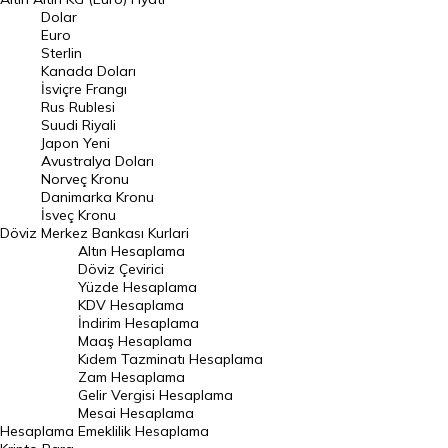
Euro Kuru
Dolar
Euro
Pound Kuru
Sterlin
Kanada Doları
Frank Kuru
İsviçre Frangı
Riyal Kuru
Rus Rublesi
Suudi Riyali
Avustralya Doları
Japon Yeni
Avustralya Doları
Danimarka Kronu Kuru
Norveç Kronu
Danimarka Kronu
Kanada Doları Kuru
İsveç Kronu
Döviz
Merkez Bankası Kurlari
Norveç Kronu Kuru
Altın Hesaplama
İsveç Kronu Kuru
Döviz Çevirici
Yüzde Hesaplama
Japon Yeni Kuru
KDV Hesaplama
İndirim Hesaplama
Serbest Piyasa Döviz Kurları
Maaş Hesaplama
Kıdem Tazminatı Hesaplama
Merkez Bankası Döviz Kurları
Zam Hesaplama
Gelir Vergisi Hesaplama
ALTIN
Mesai Hesaplama
Hesaplama
Emeklilik Hesaplama
Altın Fiyatları