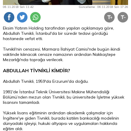
06.11.2018 Salı 11:42
Güncelleme : 06.11.2018 Salı 17:26
Eksim Yatırım Holding tarafından yapılan açıklamaya göre,
Abdullah Tivnikli, İstanbul'da bir süredir tedavi gördüğü
hastanede vefat etti.
Tivnikli'nin cenazesi, Marmara İlahiyat Camisi'nde bugün ikindi
vaktinde kılınacak cenaze namazının ardından Nakkaştepe
Mezarlığı'nda toprağa verilecek.
ABDULLAH TİVNİKLİ KİMDİR?
Abdullah Tivnikli, 1959'da Erzurum'da doğdu.
1981'de İstanbul Teknik Üniversitesi Makine Mühendisliği
Bölümü’nden mezun olan Tivnikli, bu üniversitede İşletme yüksek
lisansını tamamladı.
Yüksek lisans eğitiminin ardından akademik çalışmalar için
İngiltere'ye giden Tivnikli, burada katılım bankacılığı modelinin
dünyadaki işleyişi, hukuki altyapısı ve uygulamaları hakkında
eğitim aldı.