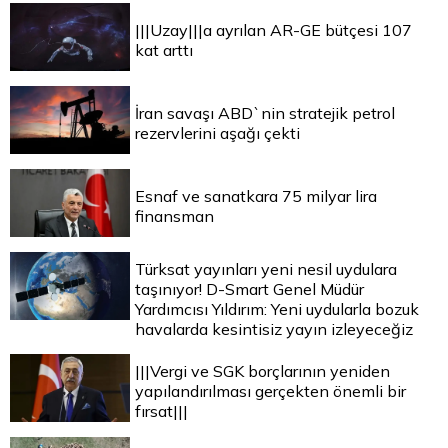
|||Uzay|||a ayrılan AR-GE bütçesi 107
kat arttı
İran savaşı ABD`nin stratejik petrol
rezervlerini aşağı çekti
Esnaf ve sanatkara 75 milyar lira
finansman
Türksat yayınları yeni nesil uydulara
taşınıyor! D-Smart Genel Müdür
Yardımcısı Yıldırım: Yeni uydularla bozuk
havalarda kesintisiz yayın izleyeceğiz
|||Vergi ve SGK borçlarının yeniden
yapılandırılması gerçekten önemli bir
fırsat|||