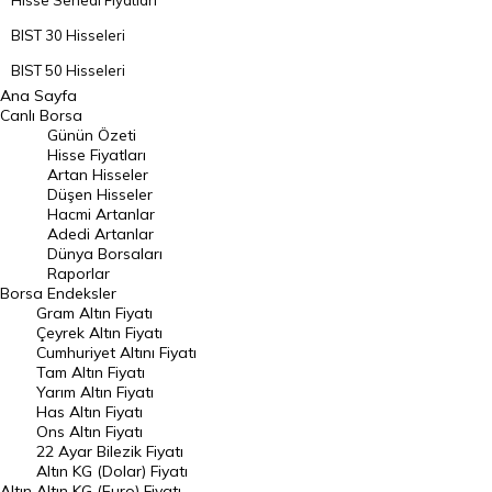
Hisse Senedi Fiyatları
BIST 30 Hisseleri
BIST 50 Hisseleri
Ana Sayfa
BIST 100 Hisseleri
Canlı Borsa
Günün Özeti
En Çok Artan Hisseler
Hisse Fiyatları
Artan Hisseler
En Çok Düşen Hisseler
Düşen Hisseler
Hacmi Artanlar
Hacmi Artanlar
Adedi Artanlar
Geçmiş Kapanışlar
Dünya Borsaları
Raporlar
Dünya Borsaları
Borsa
Endeksler
Gram Altın Fiyatı
Raporlar
Çeyrek Altın Fiyatı
Endeksler
Cumhuriyet Altını Fiyatı
Tam Altın Fiyatı
Yarım Altın Fiyatı
DÖVİZ
Has Altın Fiyatı
Ons Altın Fiyatı
Döviz Kuru
22 Ayar Bilezik Fiyatı
Dolar Kuru
Altın KG (Dolar) Fiyatı
Altın
Altın KG (Euro) Fiyatı