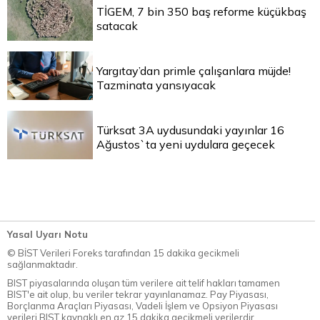
TİGEM, 7 bin 350 baş reforme küçükbaş
satacak
Yargıtay’dan primle çalışanlara müjde!
Tazminata yansıyacak
Türksat 3A uydusundaki yayınlar 16
Ağustos`ta yeni uydulara geçecek
Yasal Uyarı Notu
© BİST Verileri Foreks tarafından 15 dakika gecikmeli
sağlanmaktadır.
BIST piyasalarında oluşan tüm verilere ait telif hakları tamamen
BIST'e ait olup, bu veriler tekrar yayınlanamaz. Pay Piyasası,
Borçlanma Araçları Piyasası, Vadeli İşlem ve Opsiyon Piyasası
verileri BIST kaynaklı en az 15 dakika gecikmeli verilerdir.