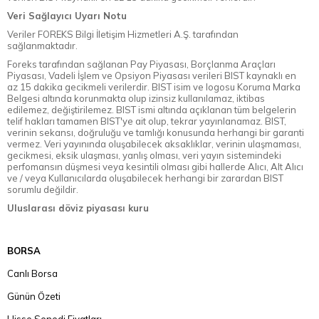
Veri Sağlayıcı Uyarı Notu
Veriler FOREKS Bilgi İletişim Hizmetleri A.Ş. tarafından
sağlanmaktadır.
Foreks tarafından sağlanan Pay Piyasası, Borçlanma Araçları
Piyasası, Vadeli İşlem ve Opsiyon Piyasası verileri BIST kaynaklı en
az 15 dakika gecikmeli verilerdir. BIST isim ve logosu Koruma Marka
Belgesi altında korunmakta olup izinsiz kullanılamaz, iktibas
edilemez, değiştirilemez. BIST ismi altında açıklanan tüm belgelerin
telif hakları tamamen BIST'ye ait olup, tekrar yayınlanamaz. BIST,
verinin sekansı, doğruluğu ve tamlığı konusunda herhangi bir garanti
vermez. Veri yayınında oluşabilecek aksaklıklar, verinin ulaşmaması,
gecikmesi, eksik ulaşması, yanlış olması, veri yayın sistemindeki
perfomansın düşmesi veya kesintili olması gibi hallerde Alıcı, Alt Alıcı
ve / veya Kullanıcılarda oluşabilecek herhangi bir zarardan BIST
sorumlu değildir.
Uluslarası döviz piyasası kuru
BORSA
Canlı Borsa
Günün Özeti