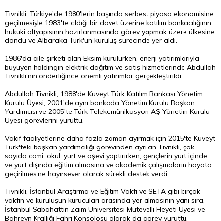
Tivnikli, Türkiye'de 1980'lerin başında
serbest piyasa
ekonomisine
geçilmesiyle 1983'te aldığı bir davet üzerine katılım bankacılığının
hukuki altyapısının hazırlanmasında görev yapmak üzere ülkesine
döndü ve Albaraka Türk'ün kuruluş sürecinde yer aldı.
1986'da aile şirketi olan Eksim kurulurken, enerji yatırımlarıyla
büyüyen holdingin elektrik dağıtım ve satış hizmetlerinde Abdullah
Tivnikli'nin önderliğinde önemli yatırımlar gerçekleştirildi.
Abdullah Tivnikli, 1988'de Kuveyt Türk Katılım Bankası Yönetim
Kurulu Üyesi, 2001'de aynı bankada Yönetim Kurulu Başkan
Yardımcısı ve 2005'te Türk Telekomünikasyon AŞ Yönetim Kurulu
Üyesi görevlerini yürüttü.
Vakıf faaliyetlerine daha fazla zaman ayırmak için 2015'te Kuveyt
Türk'teki başkan yardımcılığı görevinden ayrılan Tivnikli, çok
sayıda cami, okul, yurt ve aşevi yaptırırken, gençlerin yurt içinde
ve yurt dışında eğitim almasına ve akademik çalışmaların hayata
geçirilmesine hayırsever olarak sürekli destek verdi.
Tivnikli, İstanbul Araştırma ve Eğitim Vakfı ve SETA gibi birçok
vakfın ve kuruluşun kurucuları arasında yer almasının yanı sıra,
İstanbul Sabahattin Zaim Üniversitesi Mütevelli Heyeti Üyesi ve
Bahreyn Krallığı Fahri Konsolosu olarak da görev yürüttü.