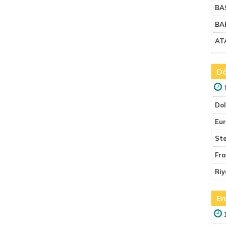
BA
BA
AT
Dö
Do
Eu
Ste
Fr
Riy
Em