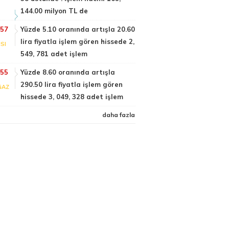
144.00 milyon TL de
:57
Yüzde 5.10 oranında artışla 20.60
lira fiyatla işlem gören hissede 2,
SI
549, 781 adet işlem
:55
Yüzde 8.60 oranında artışla
290.50 lira fiyatla işlem gören
GAZ
hissede 3, 049, 328 adet işlem
daha fazla