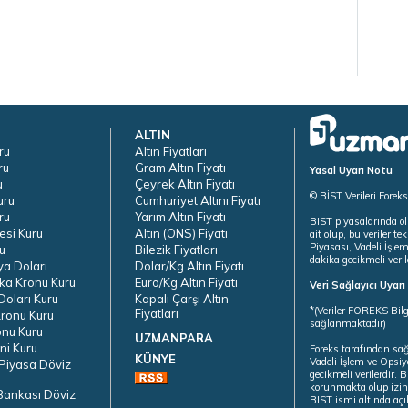
ALTIN
ru
Altın Fiyatları
ru
Gram Altın Fiyatı
Yasal Uyarı Notu
u
Çeyrek Altın Fiyatı
© BİST Verileri Forek
uru
Cumhuriyet Altını Fiyatı
ru
Yarım Altın Fiyatı
BIST piyasalarında ol
esi Kuru
Altın (ONS) Fiyatı
ait olup, bu veriler 
Piyasası, Vadeli İşle
u
Bilezik Fiyatları
dakika gecikmeli veril
ya Doları
Dolar/Kg Altın Fiyatı
ka Kronu Kuru
Euro/Kg Altın Fiyatı
Veri Sağlayıcı Uyar
oları Kuru
Kapalı Çarşı Altın
*(Veriler FOREKS Bilg
Fiyatları
ronu Kuru
sağlanmaktadır)
onu Kuru
UZMANPARA
ni Kuru
Foreks tarafından sa
KÜNYE
Vadeli İşlem ve Opsiy
Piyasa Döviz
gecikmeli verilerdir.
korunmakta olup izins
Bankası Döviz
BIST ismi altında açı