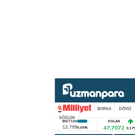
BORSA
DÖVİZ
SÖZLÜK
BIST100
DOLAR
13.799
47,7072
0,00%
0,17