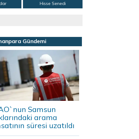
adar
Hisse Senedi
manpara Gündemi
AO`nun Samsun
klarındaki arama
satının süresi uzatıldı