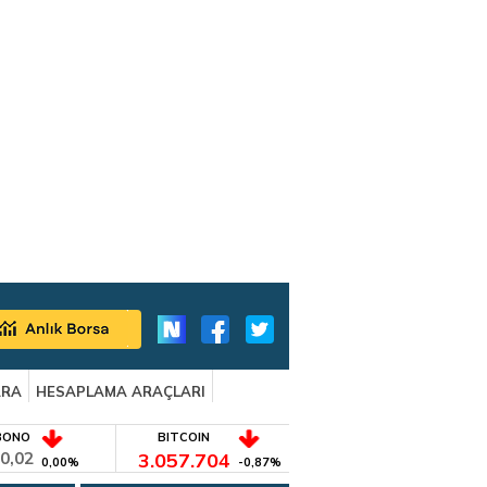
ARA
HESAPLAMA ARAÇLARI
BONO
BITCOIN
0,02
3.057.704
0,00%
-0,87%