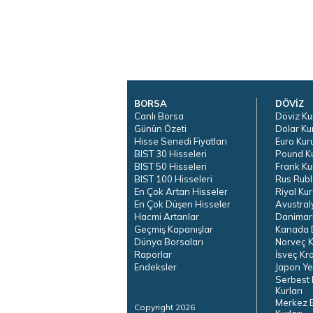
BORSA
DÖVİZ
Canlı Borsa
Döviz Ku
Günün Özeti
Dolar Ku
Hisse Senedi Fiyatları
Euro Kur
BIST 30 Hisseleri
Pound K
BIST 50 Hisseleri
Frank Ku
BIST 100 Hisseleri
Rus Rubl
En Çok Artan Hisseler
Riyal Kur
En Çok Düşen Hisseler
Avustral
Hacmi Artanlar
Danimar
Geçmiş Kapanışlar
Kanada D
Dünya Borsaları
Norveç K
Raporlar
İsveç Kr
Endeksler
Japon Ye
Serbest 
Kurları
Merkez 
Copyright 2026