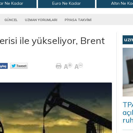
ar Ne Kadar
Euro Ne Kadar
Altın Ne K
GÜNCEL
UZMAN YORUMLARI
PİYASA TAKVİMİ
risi ile yükseliyor, Brent
uz
TP
açı
ruh