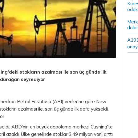
Küre
odak
Merke
dolar
A101’
onay
ing'deki stokların azalması ile son üç günde ilk
a durağan seyrediyor
erikan Petrol Enstitüsü (API) verilerine göre New
stokların azalması ile, son üç günde ilk defa yükseldi.
or.
ükseldi. ABD'nin en büyük depolama merkezi Cushing'te
il azaldı. Ülke genelinde stoklar 3.49 milyon varil arttı.