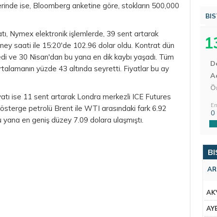
rinde ise, Bloomberg anketine göre, stokların 500,000
BIS
tı, Nymex elektronik işlemlerde, 39 sent artarak
1
dney saati ile 15:20'de 102.96
dolar
oldu. Kontrat dün
ledi ve 30 Nisan'dan bu yana en dik kaybı yaşadı. Tüm
D
talamanın yüzde 43 altında seyretti. Fiyatlar bu ay
Aç
Ö
yatı ise 11 sent artarak Londra merkezli ICE Futures
En
österge petrolü Brent ile WTI arasındaki fark 6.92
0
u yana en geniş düzey 7.09 dolara ulaşmıştı.
BI
AR
AK
AY