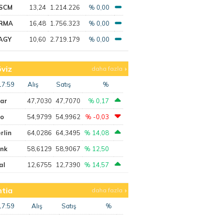
SCM
13,24
1.214.226
% 0,00
RMA
16,48
1.756.323
% 0,00
AGY
10,60
2.719.179
% 0,00
viz
daha fazla
17:59
Alış
Satış
%
lar
47,7030
47,7070
% 0,17
ro
54,9799
54,9962
% -0,03
rlin
64,0286
64,3495
% 14,08
ank
58,6129
58,9067
% 12,50
al
12,6755
12,7390
% 14,57
tia
daha fazla
17:59
Alış
Satış
%