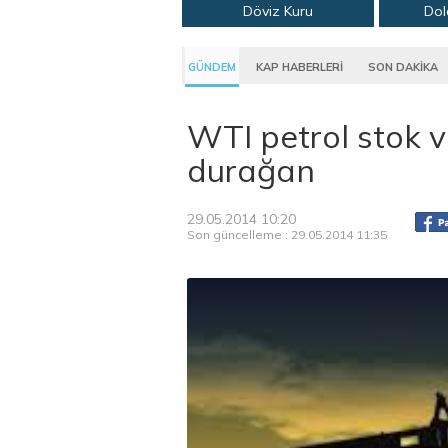
Döviz Kuru
Dol
GÜNDEM
KAP HABERLERİ
SON DAKİKA
WTI petrol stok ve
durağan
29.05.2014 10:20
Son güncelleme : 29.05.2014 11:35