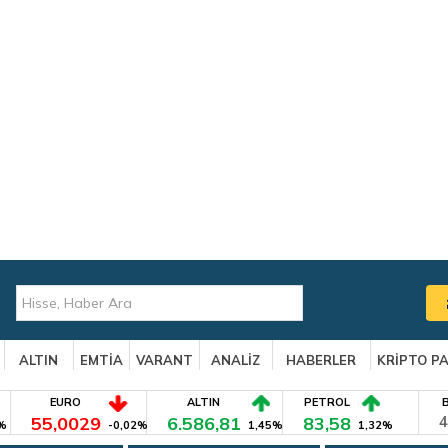
ALTIN
EMTİA
VARANT
ANALİZ
HABERLER
KRİPTO P
EURO
ALTIN
PETROL
55,0029
6.586,81
83,58
4
%
-0,02%
1,45%
1,32%