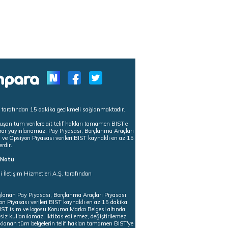
s tarafından 15 dakika gecikmeli sağlanmaktadır.
uşan tüm verilere ait telif hakları tamamen BIST'e
tekrar yayınlanamaz. Pay Piyasası, Borçlanma Araçları
m ve Opsiyon Piyasası verileri BIST kaynaklı en az 15
erdir.
ı Notu
i İletişim Hizmetleri A.Ş. tarafından
ğlanan Pay Piyasası, Borçlanma Araçları Piyasası,
on Piyasası verileri BIST kaynaklı en az 15 dakika
 BIST isim ve logosu Koruma Marka Belgesi altında
iz kullanılamaz, iktibas edilemez, değiştirilemez.
klanan tüm belgelerin telif hakları tamamen BIST'ye