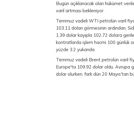
Bugün açıklanacak olan hükümet verile
varil artması bekleniyor.
Temmuz vadeli WTI petrolün varil fiya
103.11 doları görmesinin ardından, Si
1.39 dolar kayıpla 102.72 dolara geri
kontratlarda işlem hacmi 100 günlük or
yüzde 3.2 yukarıda.
Temmuz vadeli Brent petrolün varil fi
Europe'ta 109.92 dolar oldu. Avrupa g
dolar olurken, fark dün 20 Mayıs'tan b