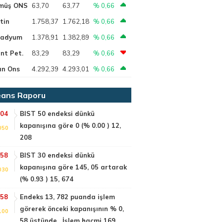
müş ONS
63,70
63,77
% 0,66
tin
1.758,37
1.762,18
% 0,66
ladyum
1.378,91
1.382,89
% 0,66
nt Pet.
83,29
83,29
% 0,66
ın Ons
4.292,39
4.293,01
% 0,66
ans Raporu
:04
BIST 50 endeksi dünkü
kapanışına göre 0 (% 0.00 ) 12,
050
208
:58
BIST 30 endeksi dünkü
kapanışına göre 145, 05 artarak
030
(% 0.93 ) 15, 674
:58
Endeks 13, 782 puanda işlem
görerek önceki kapanışının % 0,
100
58 üstünde . İşlem hacmi 169,