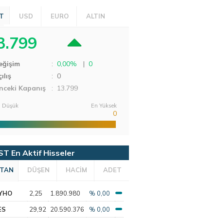
T
USD
EURO
ALTIN
3.799
eğişim
:
0,00%
|
0
ılış
:
0
nceki Kapanış
: 13.799
 Düşük
En Yüksek
0
ST En Aktif Hisseler
TAN
DÜŞEN
HACİM
ADET
YHO
2,25
1.890.980
% 0,00
ES
29,92
20.590.376
% 0,00