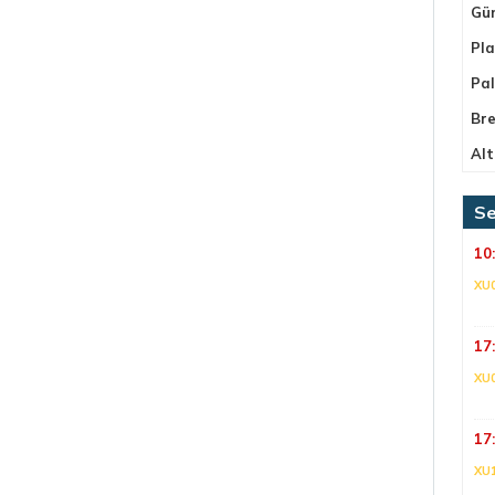
Gü
Pla
Pa
Bre
Alt
Se
10
XU
17
XU
17
XU