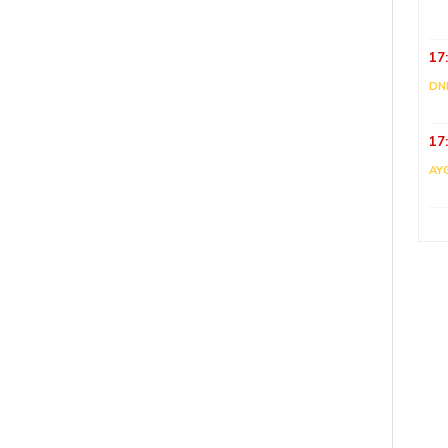
17
DNI
17
AY