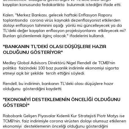
kayıpları konusunda fedakarlıkta bulunmak istediğini ifade etti.
Kalen, "Merkez Bankası, gelecek haftaki Enflasyon Raporu
toplantısında corona virüs kaynaklı dezenflasyonist etkilerden
dolayı enflasyon tahminini aşağı yönlü mü güncelleyecek ya da
TL'deki değer kayıpları enflasyon projeksiyonlarını etkileyecek mi?
Bunları gözlemlemek ilginç olacak." ifadelerini kullandı.
"BANKANIN TL'DEKİ OLASI DÜŞÜŞLERE HAZIR
OLDUĞUNU GÖSTERİYOR"
Medley Global Advisors Direktörü Nigel Rendell de TCMB'nin
politika faizindeki 100 baz puanlık indirimle ekonomiyi sigorta
etmeyi açık bir şekilde tercih ettiğini söyledi.
Rendell, bu indirimin, bankanın TL'deki olası düşüşlere hazır
olduğunu gösterdiğini kaydetti.
"EKONOMİYİ DESTEKLEMENİN ÖNCELİĞİ OLDUĞUNU
GÖSTERDİ"
Rabobank Gelişen Piyasalar Kıdemli Kur Stratejisti Piotr Matys ise
TCMB'nin, faiz indirimiyle corona virüsten dolayı olumsuz etkilenen
ekonomiyi desteklemenin önceliği olduğunu gösterdiğini