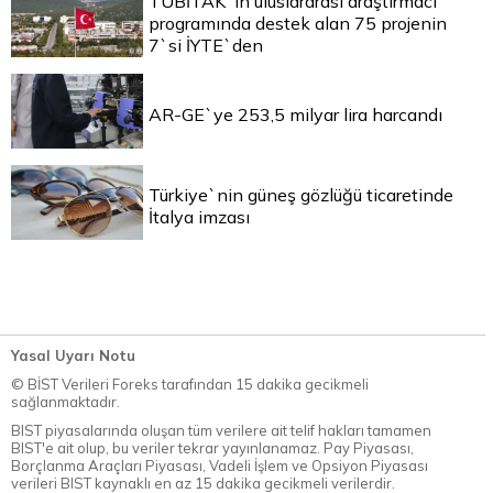
TÜBİTAK`ın uluslararası araştırmacı
programında destek alan 75 projenin
7`si İYTE`den
AR-GE`ye 253,5 milyar lira harcandı
Türkiye`nin güneş gözlüğü ticaretinde
İtalya imzası
Yasal Uyarı Notu
© BİST Verileri Foreks tarafından 15 dakika gecikmeli
sağlanmaktadır.
BIST piyasalarında oluşan tüm verilere ait telif hakları tamamen
BIST'e ait olup, bu veriler tekrar yayınlanamaz. Pay Piyasası,
Borçlanma Araçları Piyasası, Vadeli İşlem ve Opsiyon Piyasası
verileri BIST kaynaklı en az 15 dakika gecikmeli verilerdir.