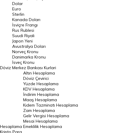
Euro Kuru
Dolar
Euro
Pound Kuru
Sterlin
Kanada Doları
Frank Kuru
İsviçre Frangı
Riyal Kuru
Rus Rublesi
Suudi Riyali
Avustralya Doları
Japon Yeni
Avustralya Doları
Danimarka Kronu Kuru
Norveç Kronu
Danimarka Kronu
Kanada Doları Kuru
İsveç Kronu
Döviz
Merkez Bankası Kurlari
Norveç Kronu Kuru
Altın Hesaplama
İsveç Kronu Kuru
Döviz Çevirici
Yüzde Hesaplama
Japon Yeni Kuru
KDV Hesaplama
İndirim Hesaplama
Serbest Piyasa Döviz Kurları
Maaş Hesaplama
Kıdem Tazminatı Hesaplama
Merkez Bankası Döviz Kurları
Zam Hesaplama
Gelir Vergisi Hesaplama
ALTIN
Mesai Hesaplama
Hesaplama
Emeklilik Hesaplama
Altın Fiyatları
Kripto Para