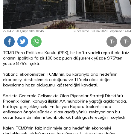
22.04.2020 Çarşamba 16:45
Güncelleme : 23.04.2020 Perşembe 14:04
TCMB Para Politikası Kurulu (PPK), bir hafta vadeli repo ihale faiz
oranını (politika faizi) 100 baz puan düşürerek yüzde 9,75'ten
yüzde 8,75'e çekti.
Yabancı ekonomistler, TCMB'nin, bu kararıyla ana hedefinin
ekonomiyi desteklemek olduğunu ve TL'deki olası değer
kayıplarına hazır olduğunu gösterdiğini kaydetti.
Societe Generale Gelişmekte Olan Piyasalar Strateji Direktörü
Phoenix Kalen, konuya ilişkin AA muhabirine yaptığı açıklamada,
haftaya gerçekleşecek Enflasyon Raporu toplantısında
enflasyon öngörüsündeki olası aşağı yönlü revizyonların bu
cesur faiz indirimlerini teorik olarak haklı göstereceğini söyledi.
Kalen, TCMB'nin faiz indirimiyle ana hedefinin ekonomiyi
desteklemek olduğunu gösterdiğini ve TL'deki olası değer