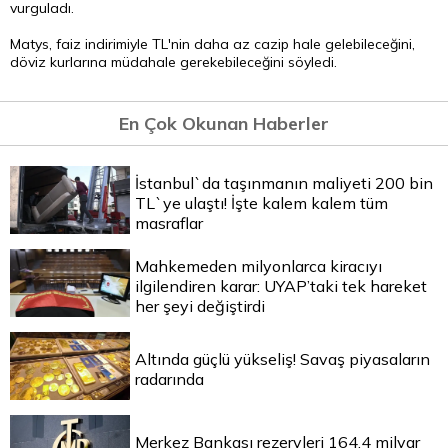
vurguladı.
Matys, faiz indirimiyle TL'nin daha az cazip hale gelebileceğini,
döviz kurlarına müdahale gerekebileceğini söyledi.
En Çok Okunan Haberler
İstanbul`da taşınmanın maliyeti 200 bin
TL`ye ulaştı! İşte kalem kalem tüm
masraflar
Mahkemeden milyonlarca kiracıyı
ilgilendiren karar: UYAP’taki tek hareket
her şeyi değiştirdi
Altında güçlü yükseliş! Savaş piyasaların
radarında
Merkez Bankası rezervleri 164,4 milyar