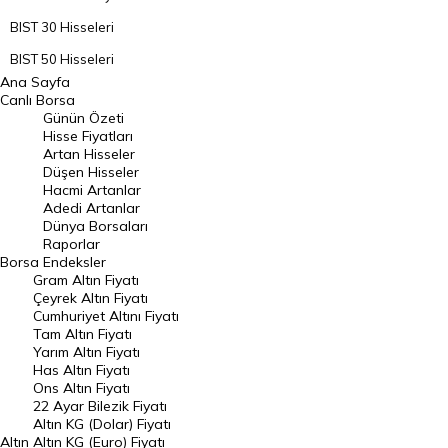
BIST 30 Hisseleri
BIST 50 Hisseleri
Ana Sayfa
BIST 100 Hisseleri
Canlı Borsa
Günün Özeti
En Çok Artan Hisseler
Hisse Fiyatları
Artan Hisseler
En Çok Düşen Hisseler
Düşen Hisseler
Hacmi Artanlar
Hacmi Artanlar
Adedi Artanlar
Geçmiş Kapanışlar
Dünya Borsaları
Raporlar
Dünya Borsaları
Borsa
Endeksler
Gram Altın Fiyatı
Raporlar
Çeyrek Altın Fiyatı
Endeksler
Cumhuriyet Altını Fiyatı
Tam Altın Fiyatı
Yarım Altın Fiyatı
DÖVİZ
Has Altın Fiyatı
Ons Altın Fiyatı
Döviz Kuru
22 Ayar Bilezik Fiyatı
Dolar Kuru
Altın KG (Dolar) Fiyatı
Altın
Altın KG (Euro) Fiyatı