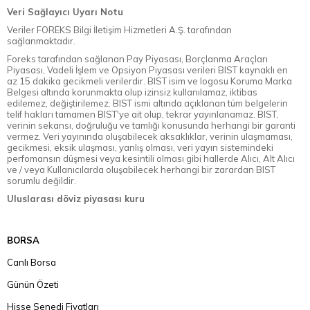
Veri Sağlayıcı Uyarı Notu
Veriler FOREKS Bilgi İletişim Hizmetleri A.Ş. tarafından
sağlanmaktadır.
Foreks tarafından sağlanan Pay Piyasası, Borçlanma Araçları
Piyasası, Vadeli İşlem ve Opsiyon Piyasası verileri BIST kaynaklı en
az 15 dakika gecikmeli verilerdir. BIST isim ve logosu Koruma Marka
Belgesi altında korunmakta olup izinsiz kullanılamaz, iktibas
edilemez, değiştirilemez. BIST ismi altında açıklanan tüm belgelerin
telif hakları tamamen BIST'ye ait olup, tekrar yayınlanamaz. BIST,
verinin sekansı, doğruluğu ve tamlığı konusunda herhangi bir garanti
vermez. Veri yayınında oluşabilecek aksaklıklar, verinin ulaşmaması,
gecikmesi, eksik ulaşması, yanlış olması, veri yayın sistemindeki
perfomansın düşmesi veya kesintili olması gibi hallerde Alıcı, Alt Alıcı
ve / veya Kullanıcılarda oluşabilecek herhangi bir zarardan BIST
sorumlu değildir.
Uluslarası döviz piyasası kuru
BORSA
Canlı Borsa
Günün Özeti
Hisse Senedi Fiyatları