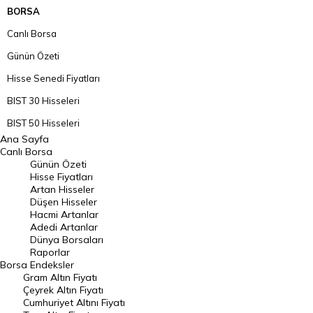
BORSA
Canlı Borsa
Günün Özeti
Hisse Senedi Fiyatları
BIST 30 Hisseleri
BIST 50 Hisseleri
Ana Sayfa
BIST 100 Hisseleri
Canlı Borsa
Günün Özeti
En Çok Artan Hisseler
Hisse Fiyatları
Artan Hisseler
En Çok Düşen Hisseler
Düşen Hisseler
Hacmi Artanlar
Hacmi Artanlar
Adedi Artanlar
Geçmiş Kapanışlar
Dünya Borsaları
Raporlar
Dünya Borsaları
Borsa
Endeksler
Gram Altın Fiyatı
Raporlar
Çeyrek Altın Fiyatı
Endeksler
Cumhuriyet Altını Fiyatı