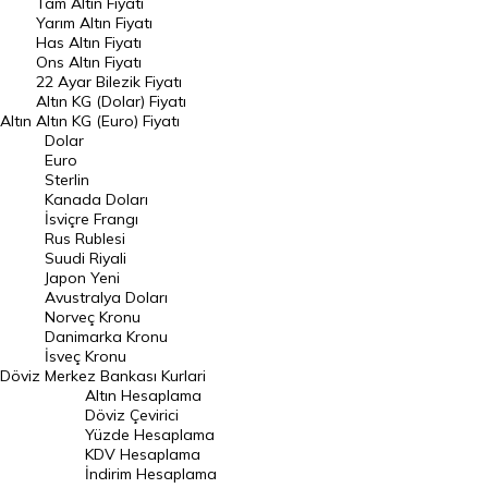
Tam Altın Fiyatı
Yarım Altın Fiyatı
DÖVİZ
Has Altın Fiyatı
Ons Altın Fiyatı
Döviz Kuru
22 Ayar Bilezik Fiyatı
Dolar Kuru
Altın KG (Dolar) Fiyatı
Altın
Altın KG (Euro) Fiyatı
Euro Kuru
Dolar
Euro
Pound Kuru
Sterlin
Kanada Doları
Frank Kuru
İsviçre Frangı
Riyal Kuru
Rus Rublesi
Suudi Riyali
Avustralya Doları
Japon Yeni
Avustralya Doları
Danimarka Kronu Kuru
Norveç Kronu
Danimarka Kronu
Kanada Doları Kuru
İsveç Kronu
Döviz
Merkez Bankası Kurlari
Norveç Kronu Kuru
Altın Hesaplama
İsveç Kronu Kuru
Döviz Çevirici
Yüzde Hesaplama
Japon Yeni Kuru
KDV Hesaplama
İndirim Hesaplama
Serbest Piyasa Döviz Kurları