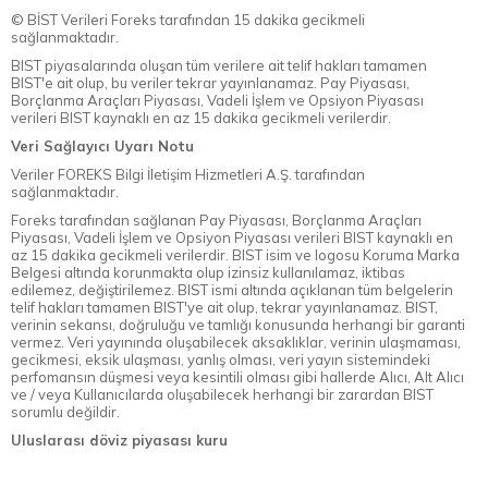
© BİST Verileri Foreks tarafından 15 dakika gecikmeli
sağlanmaktadır.
BIST piyasalarında oluşan tüm verilere ait telif hakları tamamen
BIST'e ait olup, bu veriler tekrar yayınlanamaz. Pay Piyasası,
Borçlanma Araçları Piyasası, Vadeli İşlem ve Opsiyon Piyasası
verileri BIST kaynaklı en az 15 dakika gecikmeli verilerdir.
Veri Sağlayıcı Uyarı Notu
Veriler FOREKS Bilgi İletişim Hizmetleri A.Ş. tarafından
sağlanmaktadır.
Foreks tarafından sağlanan Pay Piyasası, Borçlanma Araçları
Piyasası, Vadeli İşlem ve Opsiyon Piyasası verileri BIST kaynaklı en
az 15 dakika gecikmeli verilerdir. BIST isim ve logosu Koruma Marka
Belgesi altında korunmakta olup izinsiz kullanılamaz, iktibas
edilemez, değiştirilemez. BIST ismi altında açıklanan tüm belgelerin
telif hakları tamamen BIST'ye ait olup, tekrar yayınlanamaz. BIST,
verinin sekansı, doğruluğu ve tamlığı konusunda herhangi bir garanti
vermez. Veri yayınında oluşabilecek aksaklıklar, verinin ulaşmaması,
gecikmesi, eksik ulaşması, yanlış olması, veri yayın sistemindeki
perfomansın düşmesi veya kesintili olması gibi hallerde Alıcı, Alt Alıcı
ve / veya Kullanıcılarda oluşabilecek herhangi bir zarardan BIST
sorumlu değildir.
Uluslarası döviz piyasası kuru