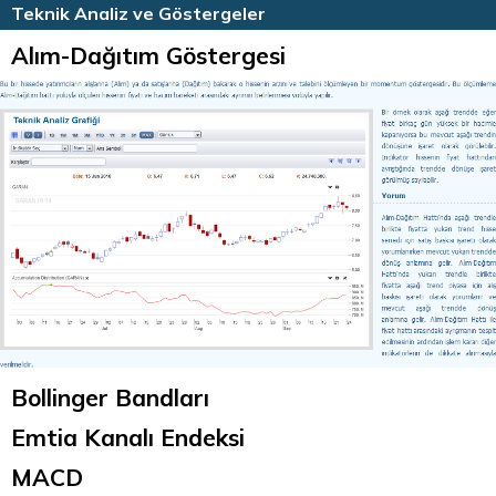
HİSSE HABERLERİ
TEKNİK ANALİZ
Teknik Analiz ve Göstergeler
Alım-Dağıtım Göstergesi
Bollinger Bandları
Emtia Kanalı Endeksi
MACD