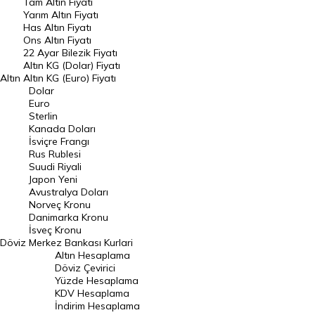
Tam Altın Fiyatı
Yarım Altın Fiyatı
DÖVİZ
Has Altın Fiyatı
Ons Altın Fiyatı
Döviz Kuru
22 Ayar Bilezik Fiyatı
Dolar Kuru
Altın KG (Dolar) Fiyatı
Altın
Altın KG (Euro) Fiyatı
Euro Kuru
Dolar
Euro
Pound Kuru
Sterlin
Kanada Doları
Frank Kuru
İsviçre Frangı
Riyal Kuru
Rus Rublesi
Suudi Riyali
Avustralya Doları
Japon Yeni
Avustralya Doları
Danimarka Kronu Kuru
Norveç Kronu
Danimarka Kronu
Kanada Doları Kuru
İsveç Kronu
Döviz
Merkez Bankası Kurlari
Norveç Kronu Kuru
Altın Hesaplama
İsveç Kronu Kuru
Döviz Çevirici
Yüzde Hesaplama
Japon Yeni Kuru
KDV Hesaplama
İndirim Hesaplama
Serbest Piyasa Döviz Kurları