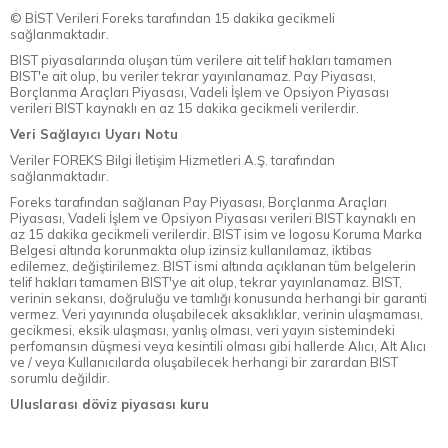
© BİST Verileri Foreks tarafından 15 dakika gecikmeli
sağlanmaktadır.
BIST piyasalarında oluşan tüm verilere ait telif hakları tamamen
BIST'e ait olup, bu veriler tekrar yayınlanamaz. Pay Piyasası,
Borçlanma Araçları Piyasası, Vadeli İşlem ve Opsiyon Piyasası
verileri BIST kaynaklı en az 15 dakika gecikmeli verilerdir.
Veri Sağlayıcı Uyarı Notu
Veriler FOREKS Bilgi İletişim Hizmetleri A.Ş. tarafından
sağlanmaktadır.
Foreks tarafından sağlanan Pay Piyasası, Borçlanma Araçları
Piyasası, Vadeli İşlem ve Opsiyon Piyasası verileri BIST kaynaklı en
az 15 dakika gecikmeli verilerdir. BIST isim ve logosu Koruma Marka
Belgesi altında korunmakta olup izinsiz kullanılamaz, iktibas
edilemez, değiştirilemez. BIST ismi altında açıklanan tüm belgelerin
telif hakları tamamen BIST'ye ait olup, tekrar yayınlanamaz. BIST,
verinin sekansı, doğruluğu ve tamlığı konusunda herhangi bir garanti
vermez. Veri yayınında oluşabilecek aksaklıklar, verinin ulaşmaması,
gecikmesi, eksik ulaşması, yanlış olması, veri yayın sistemindeki
perfomansın düşmesi veya kesintili olması gibi hallerde Alıcı, Alt Alıcı
ve / veya Kullanıcılarda oluşabilecek herhangi bir zarardan BIST
sorumlu değildir.
Uluslarası döviz piyasası kuru