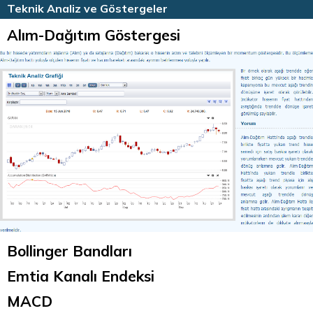
HİSSE HABERLERİ
TEKNİK ANALİZ
Teknik Analiz ve Göstergeler
Alım-Dağıtım Göstergesi
Bollinger Bandları
Emtia Kanalı Endeksi
MACD