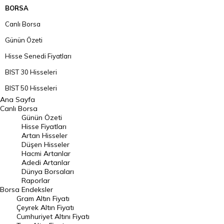
BORSA
Canlı Borsa
Günün Özeti
Hisse Senedi Fiyatları
BIST 30 Hisseleri
BIST 50 Hisseleri
Ana Sayfa
BIST 100 Hisseleri
Canlı Borsa
Günün Özeti
En Çok Artan Hisseler
Hisse Fiyatları
Artan Hisseler
En Çok Düşen Hisseler
Düşen Hisseler
Hacmi Artanlar
Hacmi Artanlar
Adedi Artanlar
Geçmiş Kapanışlar
Dünya Borsaları
Raporlar
Dünya Borsaları
Borsa
Endeksler
Gram Altın Fiyatı
Raporlar
Çeyrek Altın Fiyatı
Endeksler
Cumhuriyet Altını Fiyatı