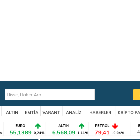
ALTIN
EMTİA
VARANT
ANALİZ
HABERLER
KRİPTO P
EURO
ALTIN
PETROL
55,1389
6.568,09
79,41
4
%
0,24%
1,11%
-0,04%