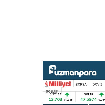
BORSA
DÖVİZ
SÖZLÜK
BIST100
DOLAR
13.703
47,5974
0,11%
0,06