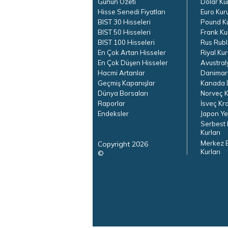
Günün Özeti
Dolar Ku
Hisse Senedi Fiyatları
Euro Kur
BIST 30 Hisseleri
Pound K
BIST 50 Hisseleri
Frank Ku
BIST 100 Hisseleri
Rus Rubl
En Çok Artan Hisseler
Riyal Kur
En Çok Düşen Hisseler
Avustral
Hacmi Artanlar
Danimar
Geçmiş Kapanışlar
Kanada D
Dünya Borsaları
Norveç K
Raporlar
İsveç Kr
Endeksler
Japon Ye
Serbest 
Kurları
Merkez 
Copyright 2026
Kurları
©