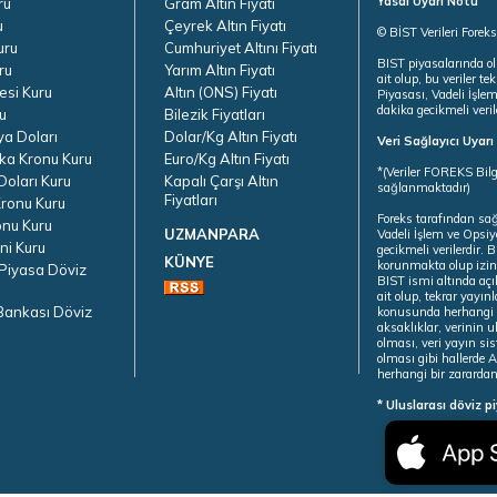
Yasal Uyarı Notu
ru
Gram Altın Fiyatı
u
Çeyrek Altın Fiyatı
© BİST Verileri Forek
uru
Cumhuriyet Altını Fiyatı
BIST piyasalarında ol
ru
Yarım Altın Fiyatı
ait olup, bu veriler 
esi Kuru
Altın (ONS) Fiyatı
Piyasası, Vadeli İşle
dakika gecikmeli veril
u
Bilezik Fiyatları
ya Doları
Dolar/Kg Altın Fiyatı
Veri Sağlayıcı Uyar
ka Kronu Kuru
Euro/Kg Altın Fiyatı
*(Veriler FOREKS Bilg
oları Kuru
Kapalı Çarşı Altın
sağlanmaktadır)
Fiyatları
ronu Kuru
Foreks tarafından sa
onu Kuru
UZMANPARA
Vadeli İşlem ve Opsiy
ni Kuru
gecikmeli verilerdir.
KÜNYE
korunmakta olup izins
Piyasa Döviz
BIST ismi altında açı
ait olup, tekrar yayı
Bankası Döviz
konusunda herhangi b
aksaklıklar, verinin 
olması, veri yayın si
olması gibi hallerde Al
herhangi bir zarardan
* Uluslarası döviz p