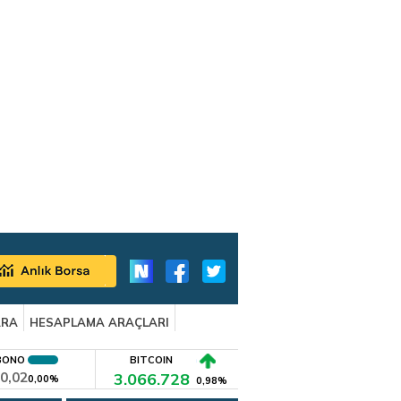
ARA
HESAPLAMA ARAÇLARI
BONO
BITCOIN
0,02
3.066.728
0,00%
0,98%