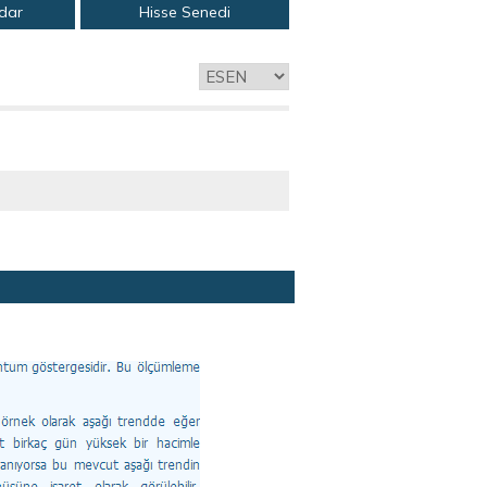
adar
Hisse Senedi