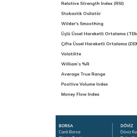
Relative Strength Index (RSI)
Stokastik Osilatör
Wilder's Smoothing
Üçlü Üssel Hareketli Ortalama (TE
Çifte Üssel Hareketli Ortalama (D
Volatilite
William’s %R
Average True Range
Positive Volume Index
Money Flow Index
BORSA
DÖVİZ
Canlı Borsa
Döviz Ku