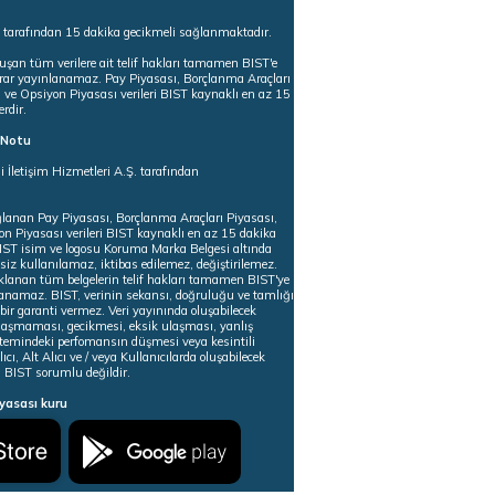
s tarafından 15 dakika gecikmeli sağlanmaktadır.
uşan tüm verilere ait telif hakları tamamen BIST'e
tekrar yayınlanamaz. Pay Piyasası, Borçlanma Araçları
m ve Opsiyon Piyasası verileri BIST kaynaklı en az 15
erdir.
ı Notu
i İletişim Hizmetleri A.Ş. tarafından
ğlanan Pay Piyasası, Borçlanma Araçları Piyasası,
on Piyasası verileri BIST kaynaklı en az 15 dakika
 BIST isim ve logosu Koruma Marka Belgesi altında
iz kullanılamaz, iktibas edilemez, değiştirilemez.
klanan tüm belgelerin telif hakları tamamen BIST'ye
nlanamaz. BIST, verinin sekansı, doğruluğu ve tamlığı
ir garanti vermez. Veri yayınında oluşabilecek
ulaşmaması, gecikmesi, eksik ulaşması, yanlış
stemindeki perfomansın düşmesi veya kesintili
ıcı, Alt Alıcı ve / veya Kullanıcılarda oluşabilecek
 BIST sorumlu değildir.
iyasası kuru