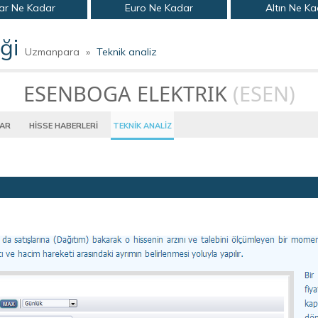
ar Ne Kadar
Euro Ne Kadar
Altın Ne K
ği
Uzmanpara
»
Teknik analiz
ESENBOGA ELEKTRIK
(ESEN)
LAR
HİSSE HABERLERİ
TEKNİK ANALİZ