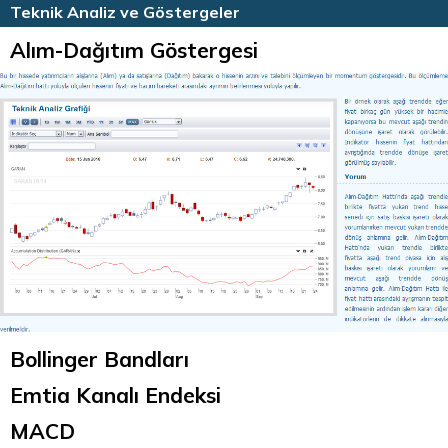
HİSSE HABERLERİ
TEKNİK ANALİZ
Teknik Analiz ve Göstergeler
Alım-Dağıtım Göstergesi
Bollinger Bandları
Emtia Kanalı Endeksi
MACD