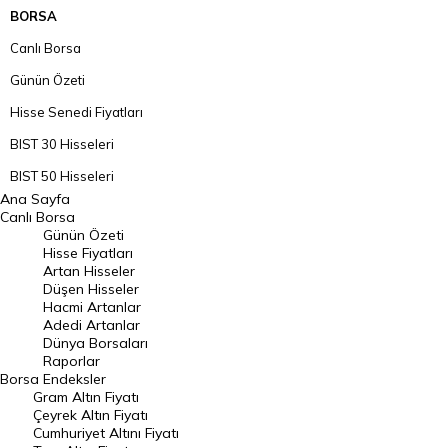
BORSA
Canlı Borsa
Günün Özeti
Hisse Senedi Fiyatları
BIST 30 Hisseleri
BIST 50 Hisseleri
Ana Sayfa
BIST 100 Hisseleri
Canlı Borsa
Günün Özeti
En Çok Artan Hisseler
Hisse Fiyatları
Artan Hisseler
En Çok Düşen Hisseler
Düşen Hisseler
Hacmi Artanlar
Hacmi Artanlar
Adedi Artanlar
Geçmiş Kapanışlar
Dünya Borsaları
Raporlar
Dünya Borsaları
Borsa
Endeksler
Gram Altın Fiyatı
Raporlar
Çeyrek Altın Fiyatı
Endeksler
Cumhuriyet Altını Fiyatı