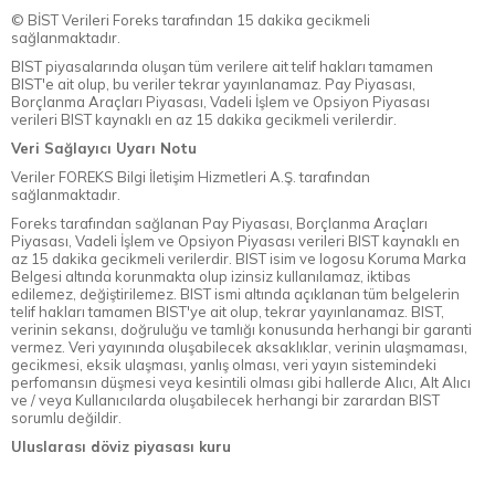
© BİST Verileri Foreks tarafından 15 dakika gecikmeli
sağlanmaktadır.
BIST piyasalarında oluşan tüm verilere ait telif hakları tamamen
BIST'e ait olup, bu veriler tekrar yayınlanamaz. Pay Piyasası,
Borçlanma Araçları Piyasası, Vadeli İşlem ve Opsiyon Piyasası
verileri BIST kaynaklı en az 15 dakika gecikmeli verilerdir.
Veri Sağlayıcı Uyarı Notu
Veriler FOREKS Bilgi İletişim Hizmetleri A.Ş. tarafından
sağlanmaktadır.
Foreks tarafından sağlanan Pay Piyasası, Borçlanma Araçları
Piyasası, Vadeli İşlem ve Opsiyon Piyasası verileri BIST kaynaklı en
az 15 dakika gecikmeli verilerdir. BIST isim ve logosu Koruma Marka
Belgesi altında korunmakta olup izinsiz kullanılamaz, iktibas
edilemez, değiştirilemez. BIST ismi altında açıklanan tüm belgelerin
telif hakları tamamen BIST'ye ait olup, tekrar yayınlanamaz. BIST,
verinin sekansı, doğruluğu ve tamlığı konusunda herhangi bir garanti
vermez. Veri yayınında oluşabilecek aksaklıklar, verinin ulaşmaması,
gecikmesi, eksik ulaşması, yanlış olması, veri yayın sistemindeki
perfomansın düşmesi veya kesintili olması gibi hallerde Alıcı, Alt Alıcı
ve / veya Kullanıcılarda oluşabilecek herhangi bir zarardan BIST
sorumlu değildir.
Uluslarası döviz piyasası kuru