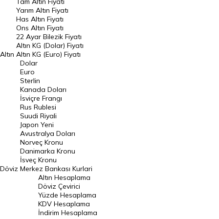
Tam Altın Fiyatı
Yarım Altın Fiyatı
DÖVİZ
Has Altın Fiyatı
Ons Altın Fiyatı
Döviz Kuru
22 Ayar Bilezik Fiyatı
Dolar Kuru
Altın KG (Dolar) Fiyatı
Altın
Altın KG (Euro) Fiyatı
Euro Kuru
Dolar
Euro
Pound Kuru
Sterlin
Kanada Doları
Frank Kuru
İsviçre Frangı
Riyal Kuru
Rus Rublesi
Suudi Riyali
Avustralya Doları
Japon Yeni
Avustralya Doları
Danimarka Kronu Kuru
Norveç Kronu
Danimarka Kronu
Kanada Doları Kuru
İsveç Kronu
Döviz
Merkez Bankası Kurlari
Norveç Kronu Kuru
Altın Hesaplama
İsveç Kronu Kuru
Döviz Çevirici
Yüzde Hesaplama
Japon Yeni Kuru
KDV Hesaplama
İndirim Hesaplama
Serbest Piyasa Döviz Kurları