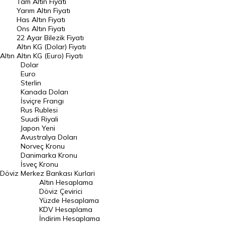
Tam Altın Fiyatı
Yarım Altın Fiyatı
DÖVİZ
Has Altın Fiyatı
Ons Altın Fiyatı
Döviz Kuru
22 Ayar Bilezik Fiyatı
Dolar Kuru
Altın KG (Dolar) Fiyatı
Altın
Altın KG (Euro) Fiyatı
Euro Kuru
Dolar
Euro
Pound Kuru
Sterlin
Kanada Doları
Frank Kuru
İsviçre Frangı
Riyal Kuru
Rus Rublesi
Suudi Riyali
Avustralya Doları
Japon Yeni
Avustralya Doları
Danimarka Kronu Kuru
Norveç Kronu
Danimarka Kronu
Kanada Doları Kuru
İsveç Kronu
Döviz
Merkez Bankası Kurlari
Norveç Kronu Kuru
Altın Hesaplama
İsveç Kronu Kuru
Döviz Çevirici
Yüzde Hesaplama
Japon Yeni Kuru
KDV Hesaplama
İndirim Hesaplama
Serbest Piyasa Döviz Kurları