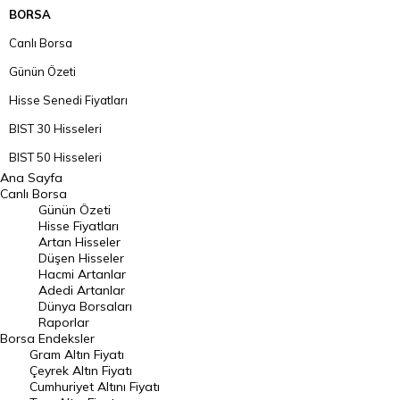
BORSA
Canlı Borsa
Günün Özeti
Hisse Senedi Fiyatları
BIST 30 Hisseleri
BIST 50 Hisseleri
Ana Sayfa
BIST 100 Hisseleri
Canlı Borsa
Günün Özeti
En Çok Artan Hisseler
Hisse Fiyatları
Artan Hisseler
En Çok Düşen Hisseler
Düşen Hisseler
Hacmi Artanlar
Hacmi Artanlar
Adedi Artanlar
Geçmiş Kapanışlar
Dünya Borsaları
Raporlar
Dünya Borsaları
Borsa
Endeksler
Gram Altın Fiyatı
Raporlar
Çeyrek Altın Fiyatı
Endeksler
Cumhuriyet Altını Fiyatı