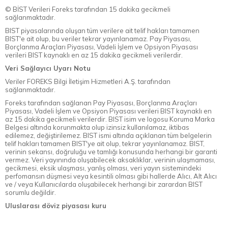
© BİST Verileri Foreks tarafından 15 dakika gecikmeli
sağlanmaktadır.
BIST piyasalarında oluşan tüm verilere ait telif hakları tamamen
BIST'e ait olup, bu veriler tekrar yayınlanamaz. Pay Piyasası,
Borçlanma Araçları Piyasası, Vadeli İşlem ve Opsiyon Piyasası
verileri BIST kaynaklı en az 15 dakika gecikmeli verilerdir.
Veri Sağlayıcı Uyarı Notu
Veriler FOREKS Bilgi İletişim Hizmetleri A.Ş. tarafından
sağlanmaktadır.
Foreks tarafından sağlanan Pay Piyasası, Borçlanma Araçları
Piyasası, Vadeli İşlem ve Opsiyon Piyasası verileri BIST kaynaklı en
az 15 dakika gecikmeli verilerdir. BIST isim ve logosu Koruma Marka
Belgesi altında korunmakta olup izinsiz kullanılamaz, iktibas
edilemez, değiştirilemez. BIST ismi altında açıklanan tüm belgelerin
telif hakları tamamen BIST'ye ait olup, tekrar yayınlanamaz. BIST,
verinin sekansı, doğruluğu ve tamlığı konusunda herhangi bir garanti
vermez. Veri yayınında oluşabilecek aksaklıklar, verinin ulaşmaması,
gecikmesi, eksik ulaşması, yanlış olması, veri yayın sistemindeki
perfomansın düşmesi veya kesintili olması gibi hallerde Alıcı, Alt Alıcı
ve / veya Kullanıcılarda oluşabilecek herhangi bir zarardan BIST
sorumlu değildir.
Uluslarası döviz piyasası kuru