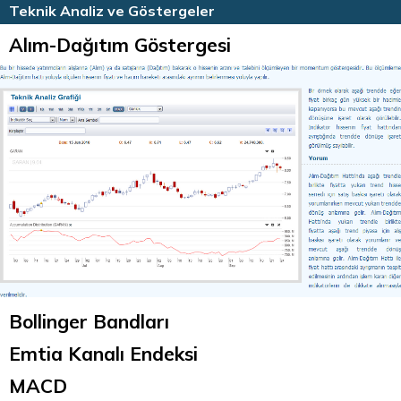
HİSSE HABERLERİ
TEKNİK ANALİZ
Teknik Analiz ve Göstergeler
Alım-Dağıtım Göstergesi
Bollinger Bandları
Emtia Kanalı Endeksi
MACD