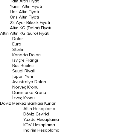
Tam Altın Fiyatı
Yarım Altın Fiyatı
DÖVİZ
Has Altın Fiyatı
Ons Altın Fiyatı
Döviz Kuru
22 Ayar Bilezik Fiyatı
Dolar Kuru
Altın KG (Dolar) Fiyatı
Altın
Altın KG (Euro) Fiyatı
Euro Kuru
Dolar
Euro
Pound Kuru
Sterlin
Kanada Doları
Frank Kuru
İsviçre Frangı
Riyal Kuru
Rus Rublesi
Suudi Riyali
Avustralya Doları
Japon Yeni
Avustralya Doları
Danimarka Kronu Kuru
Norveç Kronu
Danimarka Kronu
Kanada Doları Kuru
İsveç Kronu
Döviz
Merkez Bankası Kurlari
Norveç Kronu Kuru
Altın Hesaplama
İsveç Kronu Kuru
Döviz Çevirici
Yüzde Hesaplama
Japon Yeni Kuru
KDV Hesaplama
İndirim Hesaplama
Serbest Piyasa Döviz Kurları