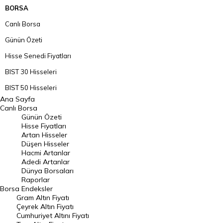
BORSA
Canlı Borsa
Günün Özeti
Hisse Senedi Fiyatları
BIST 30 Hisseleri
BIST 50 Hisseleri
Ana Sayfa
BIST 100 Hisseleri
Canlı Borsa
Günün Özeti
En Çok Artan Hisseler
Hisse Fiyatları
Artan Hisseler
En Çok Düşen Hisseler
Düşen Hisseler
Hacmi Artanlar
Hacmi Artanlar
Adedi Artanlar
Geçmiş Kapanışlar
Dünya Borsaları
Raporlar
Dünya Borsaları
Borsa
Endeksler
Gram Altın Fiyatı
Raporlar
Çeyrek Altın Fiyatı
Endeksler
Cumhuriyet Altını Fiyatı