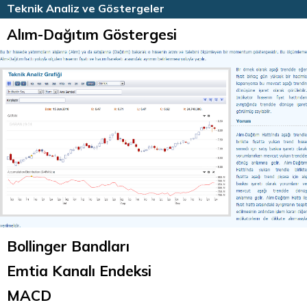
HİSSE HABERLERİ
TEKNİK ANALİZ
Teknik Analiz ve Göstergeler
Alım-Dağıtım Göstergesi
Bollinger Bandları
Emtia Kanalı Endeksi
MACD