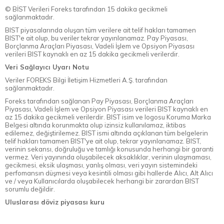
© BİST Verileri Foreks tarafından 15 dakika gecikmeli
sağlanmaktadır.
BIST piyasalarında oluşan tüm verilere ait telif hakları tamamen
BIST'e ait olup, bu veriler tekrar yayınlanamaz. Pay Piyasası,
Borçlanma Araçları Piyasası, Vadeli İşlem ve Opsiyon Piyasası
verileri BIST kaynaklı en az 15 dakika gecikmeli verilerdir.
Veri Sağlayıcı Uyarı Notu
Veriler FOREKS Bilgi İletişim Hizmetleri A.Ş. tarafından
sağlanmaktadır.
Foreks tarafından sağlanan Pay Piyasası, Borçlanma Araçları
Piyasası, Vadeli İşlem ve Opsiyon Piyasası verileri BIST kaynaklı en
az 15 dakika gecikmeli verilerdir. BIST isim ve logosu Koruma Marka
Belgesi altında korunmakta olup izinsiz kullanılamaz, iktibas
edilemez, değiştirilemez. BIST ismi altında açıklanan tüm belgelerin
telif hakları tamamen BIST'ye ait olup, tekrar yayınlanamaz. BIST,
verinin sekansı, doğruluğu ve tamlığı konusunda herhangi bir garanti
vermez. Veri yayınında oluşabilecek aksaklıklar, verinin ulaşmaması,
gecikmesi, eksik ulaşması, yanlış olması, veri yayın sistemindeki
perfomansın düşmesi veya kesintili olması gibi hallerde Alıcı, Alt Alıcı
ve / veya Kullanıcılarda oluşabilecek herhangi bir zarardan BIST
sorumlu değildir.
Uluslarası döviz piyasası kuru