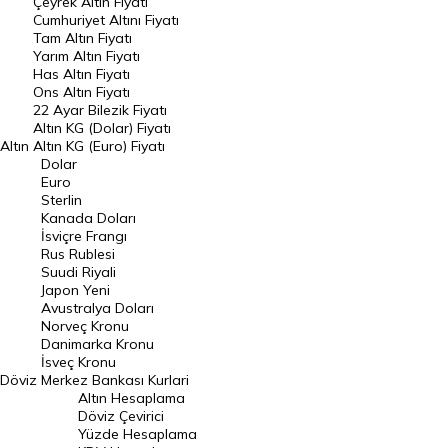
Çeyrek Altın Fiyatı
Endeksler
Cumhuriyet Altını Fiyatı
Tam Altın Fiyatı
Yarım Altın Fiyatı
DÖVİZ
Has Altın Fiyatı
Ons Altın Fiyatı
Döviz Kuru
22 Ayar Bilezik Fiyatı
Dolar Kuru
Altın KG (Dolar) Fiyatı
Altın
Altın KG (Euro) Fiyatı
Euro Kuru
Dolar
Euro
Pound Kuru
Sterlin
Kanada Doları
Frank Kuru
İsviçre Frangı
Riyal Kuru
Rus Rublesi
Suudi Riyali
Avustralya Doları
Japon Yeni
Avustralya Doları
Danimarka Kronu Kuru
Norveç Kronu
Danimarka Kronu
Kanada Doları Kuru
İsveç Kronu
Döviz
Merkez Bankası Kurlari
Norveç Kronu Kuru
Altın Hesaplama
İsveç Kronu Kuru
Döviz Çevirici
Yüzde Hesaplama
Japon Yeni Kuru