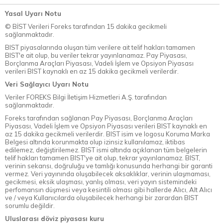
Yasal Uyarı Notu
© BİST Verileri Foreks tarafından 15 dakika gecikmeli
sağlanmaktadır.
BIST piyasalarında oluşan tüm verilere ait telif hakları tamamen
BIST'e ait olup, bu veriler tekrar yayınlanamaz. Pay Piyasası,
Borçlanma Araçları Piyasası, Vadeli İşlem ve Opsiyon Piyasası
verileri BIST kaynaklı en az 15 dakika gecikmeli verilerdir.
Veri Sağlayıcı Uyarı Notu
Veriler FOREKS Bilgi İletişim Hizmetleri A.Ş. tarafından
sağlanmaktadır.
Foreks tarafından sağlanan Pay Piyasası, Borçlanma Araçları
Piyasası, Vadeli İşlem ve Opsiyon Piyasası verileri BIST kaynaklı en
az 15 dakika gecikmeli verilerdir. BIST isim ve logosu Koruma Marka
Belgesi altında korunmakta olup izinsiz kullanılamaz, iktibas
edilemez, değiştirilemez. BIST ismi altında açıklanan tüm belgelerin
telif hakları tamamen BIST'ye ait olup, tekrar yayınlanamaz. BIST,
verinin sekansı, doğruluğu ve tamlığı konusunda herhangi bir garanti
vermez. Veri yayınında oluşabilecek aksaklıklar, verinin ulaşmaması,
gecikmesi, eksik ulaşması, yanlış olması, veri yayın sistemindeki
perfomansın düşmesi veya kesintili olması gibi hallerde Alıcı, Alt Alıcı
ve / veya Kullanıcılarda oluşabilecek herhangi bir zarardan BIST
sorumlu değildir.
Uluslarası döviz piyasası kuru