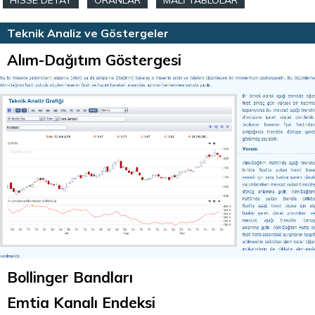
HİSSE DETAY
ORANLAR
MALİ TABLOLAR
HİSSE HABERLERİ
TEKNİK ANALİZ
Teknik Analiz ve Göstergeler
Alım-Dağıtım Göstergesi
Bollinger Bandları
Emtia Kanalı Endeksi