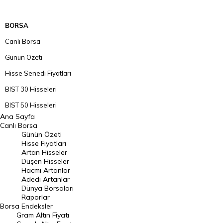
BORSA
Canlı Borsa
Günün Özeti
Hisse Senedi Fiyatları
BIST 30 Hisseleri
BIST 50 Hisseleri
Ana Sayfa
BIST 100 Hisseleri
Canlı Borsa
Günün Özeti
En Çok Artan Hisseler
Hisse Fiyatları
Artan Hisseler
En Çok Düşen Hisseler
Düşen Hisseler
Hacmi Artanlar
Hacmi Artanlar
Adedi Artanlar
Geçmiş Kapanışlar
Dünya Borsaları
Raporlar
Dünya Borsaları
Borsa
Endeksler
Gram Altın Fiyatı
Raporlar