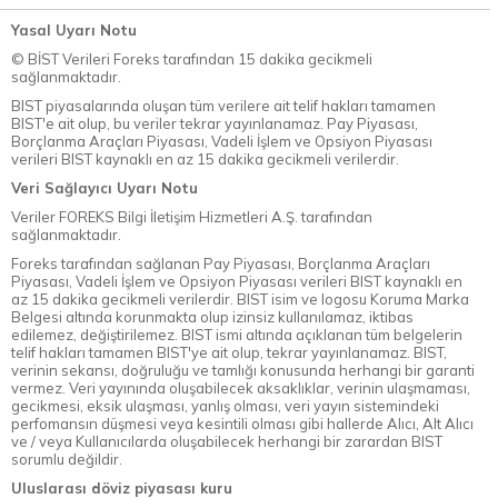
Yasal Uyarı Notu
© BİST Verileri Foreks tarafından 15 dakika gecikmeli
sağlanmaktadır.
BIST piyasalarında oluşan tüm verilere ait telif hakları tamamen
BIST'e ait olup, bu veriler tekrar yayınlanamaz. Pay Piyasası,
Borçlanma Araçları Piyasası, Vadeli İşlem ve Opsiyon Piyasası
verileri BIST kaynaklı en az 15 dakika gecikmeli verilerdir.
Veri Sağlayıcı Uyarı Notu
Veriler FOREKS Bilgi İletişim Hizmetleri A.Ş. tarafından
sağlanmaktadır.
Foreks tarafından sağlanan Pay Piyasası, Borçlanma Araçları
Piyasası, Vadeli İşlem ve Opsiyon Piyasası verileri BIST kaynaklı en
az 15 dakika gecikmeli verilerdir. BIST isim ve logosu Koruma Marka
Belgesi altında korunmakta olup izinsiz kullanılamaz, iktibas
edilemez, değiştirilemez. BIST ismi altında açıklanan tüm belgelerin
telif hakları tamamen BIST'ye ait olup, tekrar yayınlanamaz. BIST,
verinin sekansı, doğruluğu ve tamlığı konusunda herhangi bir garanti
vermez. Veri yayınında oluşabilecek aksaklıklar, verinin ulaşmaması,
gecikmesi, eksik ulaşması, yanlış olması, veri yayın sistemindeki
perfomansın düşmesi veya kesintili olması gibi hallerde Alıcı, Alt Alıcı
ve / veya Kullanıcılarda oluşabilecek herhangi bir zarardan BIST
sorumlu değildir.
Uluslarası döviz piyasası kuru