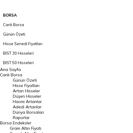
BORSA
Canlı Borsa
Günün Özeti
Hisse Senedi Fiyatları
BIST 30 Hisseleri
BIST 50 Hisseleri
Ana Sayfa
BIST 100 Hisseleri
Canlı Borsa
Günün Özeti
En Çok Artan Hisseler
Hisse Fiyatları
Artan Hisseler
En Çok Düşen Hisseler
Düşen Hisseler
Hacmi Artanlar
Hacmi Artanlar
Adedi Artanlar
Geçmiş Kapanışlar
Dünya Borsaları
Raporlar
Dünya Borsaları
Borsa
Endeksler
Gram Altın Fiyatı
Raporlar