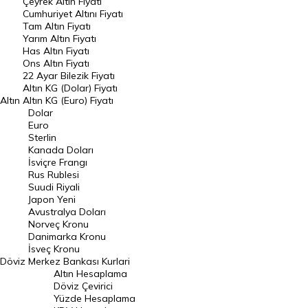
Çeyrek Altın Fiyatı
Endeksler
Cumhuriyet Altını Fiyatı
Tam Altın Fiyatı
Yarım Altın Fiyatı
DÖVİZ
Has Altın Fiyatı
Ons Altın Fiyatı
Döviz Kuru
22 Ayar Bilezik Fiyatı
Dolar Kuru
Altın KG (Dolar) Fiyatı
Altın
Altın KG (Euro) Fiyatı
Euro Kuru
Dolar
Euro
Pound Kuru
Sterlin
Kanada Doları
Frank Kuru
İsviçre Frangı
Riyal Kuru
Rus Rublesi
Suudi Riyali
Avustralya Doları
Japon Yeni
Avustralya Doları
Danimarka Kronu Kuru
Norveç Kronu
Danimarka Kronu
Kanada Doları Kuru
İsveç Kronu
Döviz
Merkez Bankası Kurlari
Norveç Kronu Kuru
Altın Hesaplama
İsveç Kronu Kuru
Döviz Çevirici
Yüzde Hesaplama
Japon Yeni Kuru