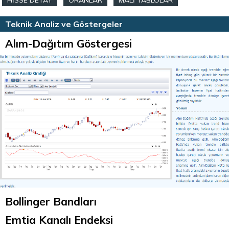
HİSSE DETAY
ORANLAR
MALİ TABLOLAR
HİSSE HABERLERİ
TEKNİK ANALİZ
Teknik Analiz ve Göstergeler
Alım-Dağıtım Göstergesi
Bollinger Bandları
Emtia Kanalı Endeksi