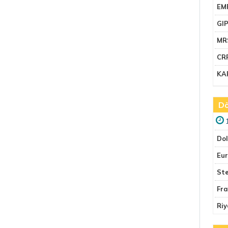
EM
GI
MR
CR
KA
Dö
Do
Eu
Ste
Fr
Riy