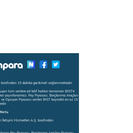
s tarafından 15 dakika gecikmeli sağlanmaktadır.
uşan tüm verilere ait telif hakları tamamen BIST'e
tekrar yayınlanamaz. Pay Piyasası, Borçlanma Araçları
m ve Opsiyon Piyasası verileri BIST kaynaklı en az 15
erdir.
ı Notu
i İletişim Hizmetleri A.Ş. tarafından
ğlanan Pay Piyasası, Borçlanma Araçları Piyasası,