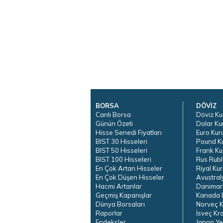
BORSA
DÖVİZ
Canlı Borsa
Döviz Ku
Günün Özeti
Dolar Ku
Hisse Senedi Fiyatları
Euro Kur
BIST 30 Hisseleri
Pound K
BIST 50 Hisseleri
Frank Ku
BIST 100 Hisseleri
Rus Rubl
En Çok Artan Hisseler
Riyal Kur
En Çok Düşen Hisseler
Avustral
Hacmi Artanlar
Danimar
Geçmiş Kapanışlar
Kanada D
Dünya Borsaları
Norveç K
Raporlar
İsveç Kr
Endeksler
Japon Ye