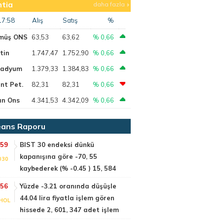
tia
daha fazla
17:58
Alış
Satış
%
müş ONS
63,53
63,62
% 0,66
tin
1.747,47
1.752,90
% 0,66
ladyum
1.379,33
1.384,83
% 0,66
nt Pet.
82,31
82,31
% 0,66
ın Ons
4.341,53
4.342,09
% 0,66
ans Raporu
:59
BIST 30 endeksi dünkü
kapanışına göre -70, 55
030
kaybederek (% -0.45 ) 15, 584
:56
Yüzde -3.21 oranında düşüşle
44.04 lira fiyatla işlem gören
HOL
hissede 2, 601, 347 adet işlem