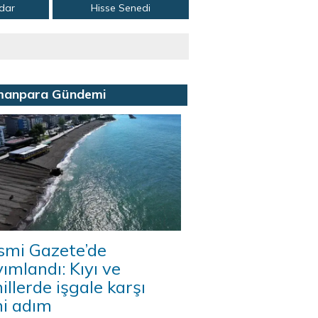
adar
Hisse Senedi
manpara Gündemi
smi Gazete’de
ımlandı: Kıyı ve
illerde işgale karşı
ni adım