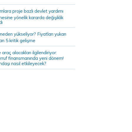
ımlara proje bazlı devlet yardımı
mesine yönelik kararda değişiklik
dı
 neden yükseliyor? Fiyatları yukarı
an 5 kritik gelişme
 araç alacakları ilgilendiriyor:
rruf finansmanında yeni dönem!
daşı nasıl etkileyecek?