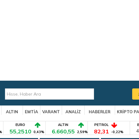
ALTIN
EMTİA
VARANT
ANALİZ
HABERLER
KRİPTO P
EURO
ALTIN
PETROL
55,2510
6.660,55
82,31
4
%
0,43%
2,59%
-0,22%