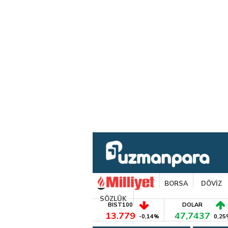
BORSA
DÖVİZ
SÖZLÜK
BIST100
DOLAR
13.779
47,7437
-0,14%
0,25