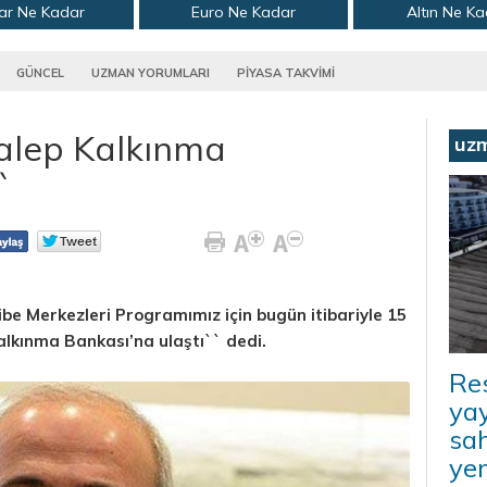
ar Ne Kadar
Euro Ne Kadar
Altın Ne K
GÜNCEL
UZMAN YORUMLARI
PİYASA TAKVİMİ
talep Kalkınma
uz
`
ibe Merkezleri Programımız için bugün itibariyle 15
alkınma Bankası’na ulaştı`` dedi.
Re
yay
sah
ye