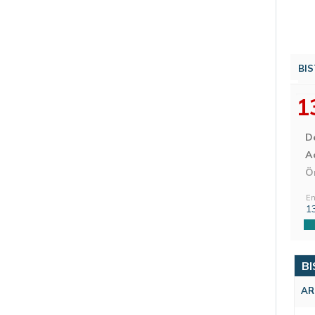
BIS
1
D
Aç
Ö
En
1
BI
AR