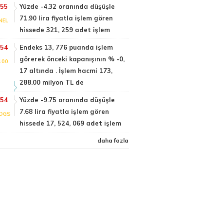
:55
Yüzde -4.32 oranında düşüşle
71.90 lira fiyatla işlem gören
NEL
hissede 321, 259 adet işlem
:54
Endeks 13, 776 puanda işlem
görerek önceki kapanışının % -0,
100
17 altında . İşlem hacmi 173,
288.00 milyon TL de
:54
Yüzde -9.75 oranında düşüşle
7.68 lira fiyatla işlem gören
DGS
hissede 17, 524, 069 adet işlem
daha fazla