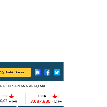
ARA
HESAPLAMA ARAÇLARI
BONO
BITCOIN
0,02
3.087.885
0,00%
-0,25%