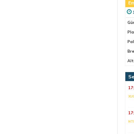
Em
Gü
Pla
Pa
Bre
Alt
Se
17
XU
17
NT