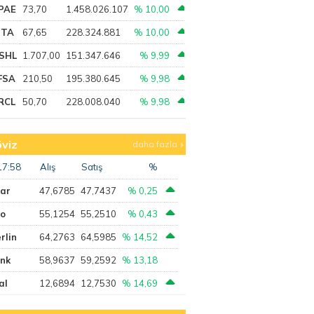
PAE
73,70
1.458.026.107
% 10,00
PTA
67,65
228.324.881
% 10,00
SHL
1.707,00
151.347.646
% 9,99
FSA
210,50
195.380.645
% 9,98
RCL
50,70
228.008.040
% 9,98
viz
daha fazla
17:58
Alış
Satış
%
lar
47,6785
47,7437
% 0,25
ro
55,1254
55,2510
% 0,43
rlin
64,2763
64,5985
% 14,52
ank
58,9637
59,2592
% 13,18
al
12,6894
12,7530
% 14,69