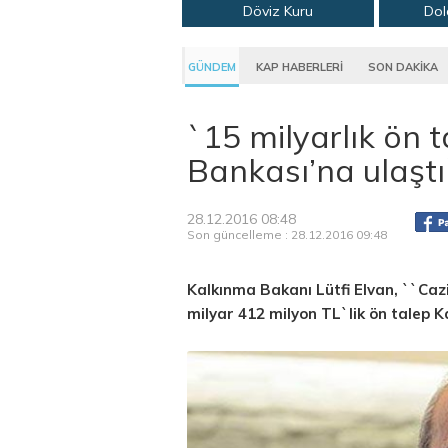
Döviz Kuru
Dol
GÜNDEM
KAP HABERLERİ
SON DAKİKA
`15 milyarlık ön 
Bankası’na ulaştı
28.12.2016 08:48
Son güncelleme : 28.12.2016 09:48
Kalkınma Bakanı Lütfi Elvan, ``Caz
milyar 412 milyon TL`lik ön talep K