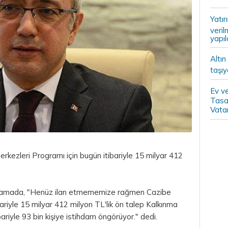
Yatır
veril
yapıl
Altın
taşıy
Ev ve
Tasa
Vatan
rkezleri Programı için bugün itibariyle 15 milyar 412
ıklamada, "Henüz ilan etmememize rağmen Cazibe
ariyle 15 milyar 412 milyon TL'lik ön talep Kalkınma
bariyle 93 bin kişiye istihdam öngörüyor." dedi.