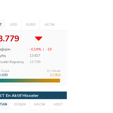
T
USD
EURO
ALTIN
3.779
eğişim
:
-0,14%
|
-19
ılış
:
13.827
nceki Kapanış
: 13.799
 Düşük
En Yüksek
3.699
13.956
ST En Aktif Hisseler
TAN
DÜŞEN
HACİM
ADET