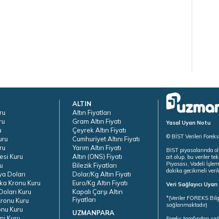
ALTIN
ru
Altın Fiyatları
ru
Gram Altın Fiyatı
Yasal Uyarı Notu
u
Çeyrek Altın Fiyatı
© BİST Verileri Forek
uru
Cumhuriyet Altını Fiyatı
ru
Yarım Altın Fiyatı
BIST piyasalarında ol
esi Kuru
Altın (ONS) Fiyatı
ait olup, bu veriler 
Piyasası, Vadeli İşle
u
Bilezik Fiyatları
dakika gecikmeli veril
ya Doları
Dolar/Kg Altın Fiyatı
ka Kronu Kuru
Euro/Kg Altın Fiyatı
Veri Sağlayıcı Uyar
oları Kuru
Kapalı Çarşı Altın
*(Veriler FOREKS Bilg
Fiyatları
ronu Kuru
sağlanmaktadır)
onu Kuru
UZMANPARA
ni Kuru
Foreks tarafından sa