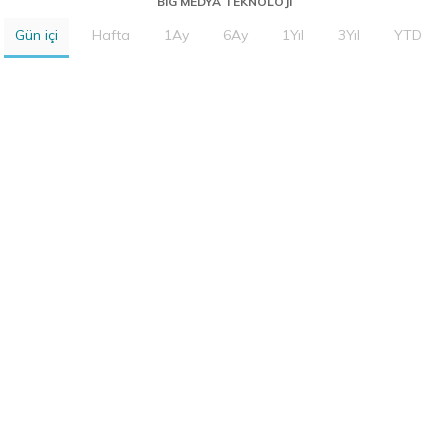
BIG MEDYA TEKNOLOJI
Gün içi
Hafta
1Ay
6Ay
1Yıl
3Yıl
YTD