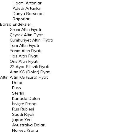
Hacmi Artanlar
Hacmi Artanlar
Adedi Artanlar
Geçmiş Kapanışlar
Dünya Borsaları
Raporlar
Dünya Borsaları
Borsa
Endeksler
Gram Altın Fiyatı
Raporlar
Çeyrek Altın Fiyatı
Endeksler
Cumhuriyet Altını Fiyatı
Tam Altın Fiyatı
Yarım Altın Fiyatı
DÖVİZ
Has Altın Fiyatı
Ons Altın Fiyatı
Döviz Kuru
22 Ayar Bilezik Fiyatı
Dolar Kuru
Altın KG (Dolar) Fiyatı
Altın
Altın KG (Euro) Fiyatı
Euro Kuru
Dolar
Euro
Pound Kuru
Sterlin
Kanada Doları
Frank Kuru
İsviçre Frangı
Riyal Kuru
Rus Rublesi
Suudi Riyali
Avustralya Doları
Japon Yeni
Avustralya Doları
Danimarka Kronu Kuru
Norveç Kronu