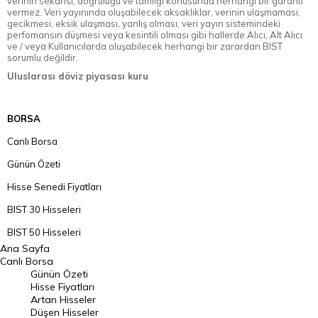
verinin sekansı, doğruluğu ve tamlığı konusunda herhangi bir garanti
vermez. Veri yayınında oluşabilecek aksaklıklar, verinin ulaşmaması,
gecikmesi, eksik ulaşması, yanlış olması, veri yayın sistemindeki
perfomansın düşmesi veya kesintili olması gibi hallerde Alıcı, Alt Alıcı
ve / veya Kullanıcılarda oluşabilecek herhangi bir zarardan BIST
sorumlu değildir.
Uluslarası döviz piyasası kuru
BORSA
Canlı Borsa
Günün Özeti
Hisse Senedi Fiyatları
BIST 30 Hisseleri
BIST 50 Hisseleri
Ana Sayfa
BIST 100 Hisseleri
Canlı Borsa
Günün Özeti
En Çok Artan Hisseler
Hisse Fiyatları
Artan Hisseler
En Çok Düşen Hisseler
Düşen Hisseler