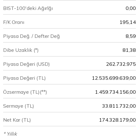
BIST-100'deki Ağırlğı
0,00
F/K Oranı
195,14
Piyasa Değ. / Defter Değ
8,59
Dibe Uzaklık (*)
81,38
Piyasa Değeri
(USD)
262.732.975
Piyasa Değeri
(TL)
12.535.699.639,00
Özsermaye
(TL)(**)
1.459.734.156,00
Sermaye
(TL)
33.811.732,00
Net Kar
(TL)
174.328.179,00
* Yıllık