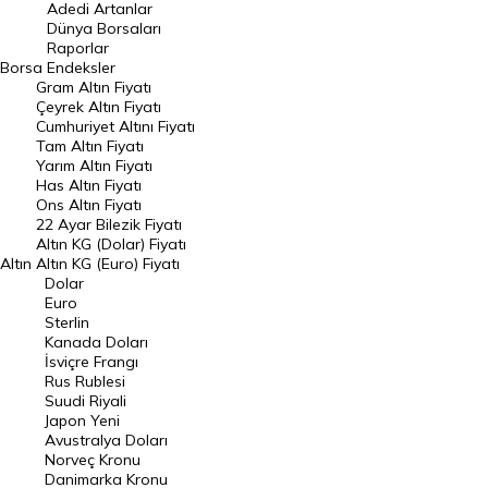
Adedi Artanlar
Geçmiş Kapanışlar
Dünya Borsaları
Raporlar
Dünya Borsaları
Borsa
Endeksler
Gram Altın Fiyatı
Raporlar
Çeyrek Altın Fiyatı
Endeksler
Cumhuriyet Altını Fiyatı
Tam Altın Fiyatı
Yarım Altın Fiyatı
DÖVİZ
Has Altın Fiyatı
Ons Altın Fiyatı
Döviz Kuru
22 Ayar Bilezik Fiyatı
Dolar Kuru
Altın KG (Dolar) Fiyatı
Altın
Altın KG (Euro) Fiyatı
Euro Kuru
Dolar
Euro
Pound Kuru
Sterlin
Kanada Doları
Frank Kuru
İsviçre Frangı
Riyal Kuru
Rus Rublesi
Suudi Riyali
Avustralya Doları
Japon Yeni
Avustralya Doları
Danimarka Kronu Kuru
Norveç Kronu
Danimarka Kronu
Kanada Doları Kuru