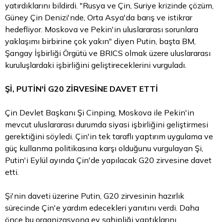
yatırdıklarını bildirdi. "Rusya ve Çin, Suriye krizinde çözüm,
Güney Çin Denizi'nde, Orta Asya'da barış ve istikrar
hedefliyor. Moskova ve Pekin'in uluslararası sorunlara
yaklaşımı birbirine çok yakın" diyen Putin, başta BM,
Şangay İşbirliği Örgütü ve BRICS olmak üzere uluslararası
kuruluşlardaki işbirliğini geliştireceklerini vurguladı.
Şİ, PUTİN'İ G20 ZİRVESİNE DAVET ETTİ
Çin Devlet Başkanı Şi Cinping, Moskova ile Pekin'in
mevcut uluslararası durumda siyasi işbirliğini geliştirmesi
gerektiğini söyledi. Çin'in tek taraflı yaptırım uygulama ve
güç kullanma politikasına karşı olduğunu vurgulayan Şi,
Putin'i Eylül ayında Çin'de yapılacak G20 zirvesine davet
etti.
Şi'nin daveti üzerine Putin, G20 zirvesinin hazırlık
sürecinde Çin'e yardım edecekleri yanıtını verdi. Daha
önce bu organizasyona ev sahipliği yaptıklarını