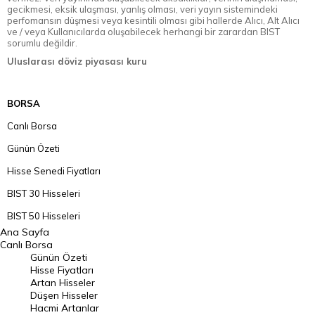
gecikmesi, eksik ulaşması, yanlış olması, veri yayın sistemindeki
perfomansın düşmesi veya kesintili olması gibi hallerde Alıcı, Alt Alıcı
ve / veya Kullanıcılarda oluşabilecek herhangi bir zarardan BIST
sorumlu değildir.
Uluslarası döviz piyasası kuru
BORSA
Canlı Borsa
Günün Özeti
Hisse Senedi Fiyatları
BIST 30 Hisseleri
BIST 50 Hisseleri
Ana Sayfa
BIST 100 Hisseleri
Canlı Borsa
Günün Özeti
En Çok Artan Hisseler
Hisse Fiyatları
Artan Hisseler
En Çok Düşen Hisseler
Düşen Hisseler
Hacmi Artanlar
Hacmi Artanlar