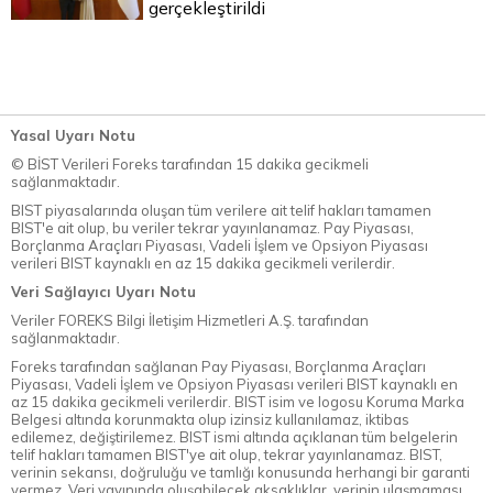
gerçekleştirildi
Yasal Uyarı Notu
© BİST Verileri Foreks tarafından 15 dakika gecikmeli
sağlanmaktadır.
BIST piyasalarında oluşan tüm verilere ait telif hakları tamamen
BIST'e ait olup, bu veriler tekrar yayınlanamaz. Pay Piyasası,
Borçlanma Araçları Piyasası, Vadeli İşlem ve Opsiyon Piyasası
verileri BIST kaynaklı en az 15 dakika gecikmeli verilerdir.
Veri Sağlayıcı Uyarı Notu
Veriler FOREKS Bilgi İletişim Hizmetleri A.Ş. tarafından
sağlanmaktadır.
Foreks tarafından sağlanan Pay Piyasası, Borçlanma Araçları
Piyasası, Vadeli İşlem ve Opsiyon Piyasası verileri BIST kaynaklı en
az 15 dakika gecikmeli verilerdir. BIST isim ve logosu Koruma Marka
Belgesi altında korunmakta olup izinsiz kullanılamaz, iktibas
edilemez, değiştirilemez. BIST ismi altında açıklanan tüm belgelerin
telif hakları tamamen BIST'ye ait olup, tekrar yayınlanamaz. BIST,
verinin sekansı, doğruluğu ve tamlığı konusunda herhangi bir garanti
vermez. Veri yayınında oluşabilecek aksaklıklar, verinin ulaşmaması,