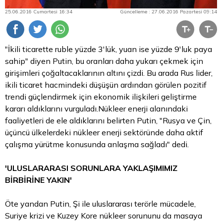
25.06.2016 Cumartesi 16:34
Güncelleme : 27.06.2016 Pazartesi 09:14
"İkili ticarette ruble yüzde 3'lük, yuan ise yüzde 9'luk paya
sahip" diyen Putin, bu oranları daha yukarı çekmek için
girişimleri çoğaltacaklarının altını çizdi. Bu arada Rus lider,
ikili ticaret hacmindeki düşüşün ardından görülen pozitif
trendi güçlendirmek için ekonomik ilişkileri geliştirme
kararı aldıklarını vurguladı.Nükleer enerji alanındaki
faaliyetleri de ele aldıklarını belirten Putin, "Rusya ve Çin,
üçüncü ülkelerdeki nükleer enerji sektöründe daha aktif
çalışma yürütme konusunda anlaşma sağladı" dedi.
'ULUSLARARASI SORUNLARA YAKLAŞIMIMIZ
BİRBİRİNE YAKIN'
Öte yandan Putin, Şi ile uluslararası terörle mücadele,
Suriye krizi ve Kuzey Kore nükleer sorununu da masaya