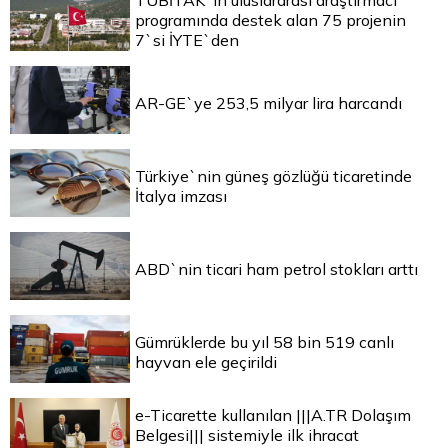
TÜBİTAK`ın uluslararası araştırmacı
programında destek alan 75 projenin
7`si İYTE`den
AR-GE`ye 253,5 milyar lira harcandı
Türkiye`nin güneş gözlüğü ticaretinde
İtalya imzası
ABD`nin ticari ham petrol stokları arttı
Gümrüklerde bu yıl 58 bin 519 canlı
hayvan ele geçirildi
e-Ticarette kullanılan |||A.TR Dolaşım
Belgesi||| sistemiyle ilk ihracat