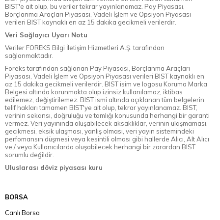
BIST'e ait olup, bu veriler tekrar yayınlanamaz. Pay Piyasası,
Borçlanma Araçları Piyasası, Vadeli İşlem ve Opsiyon Piyasası
verileri BIST kaynaklı en az 15 dakika gecikmeli verilerdir.
Veri Sağlayıcı Uyarı Notu
Veriler FOREKS Bilgi İletişim Hizmetleri A.Ş. tarafından
sağlanmaktadır.
Foreks tarafından sağlanan Pay Piyasası, Borçlanma Araçları
Piyasası, Vadeli İşlem ve Opsiyon Piyasası verileri BIST kaynaklı en
az 15 dakika gecikmeli verilerdir. BIST isim ve logosu Koruma Marka
Belgesi altında korunmakta olup izinsiz kullanılamaz, iktibas
edilemez, değiştirilemez. BIST ismi altında açıklanan tüm belgelerin
telif hakları tamamen BIST'ye ait olup, tekrar yayınlanamaz. BIST,
verinin sekansı, doğruluğu ve tamlığı konusunda herhangi bir garanti
vermez. Veri yayınında oluşabilecek aksaklıklar, verinin ulaşmaması,
gecikmesi, eksik ulaşması, yanlış olması, veri yayın sistemindeki
perfomansın düşmesi veya kesintili olması gibi hallerde Alıcı, Alt Alıcı
ve / veya Kullanıcılarda oluşabilecek herhangi bir zarardan BIST
sorumlu değildir.
Uluslarası döviz piyasası kuru
BORSA
Canlı Borsa