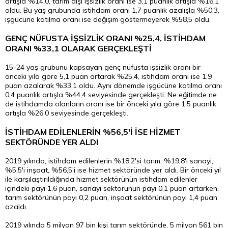
artışla %14,0, tarım dışı işsizlik oranı ise 3,1 puanlık artışla %16,1
oldu. Bu yaş grubunda istihdam oranı 1,7 puanlık azalışla %50,3,
işgücüne katılma oranı ise değişim göstermeyerek %58,5 oldu.
GENÇ NÜFUSTA İŞSİZLİK ORANI %25,4, İSTİHDAM
ORANI %33,1 OLARAK GERÇEKLEŞTİ
15-24 yaş grubunu kapsayan genç nüfusta işsizlik oranı bir
önceki yıla göre 5,1 puan artarak %25,4, istihdam oranı ise 1,9
puan azalarak %33,1 oldu. Aynı dönemde işgücüne katılma oranı
0,4 puanlık artışla %44,4 seviyesinde gerçekleşti. Ne eğitimde ne
de istihdamda olanların oranı ise bir önceki yıla göre 1,5 puanlık
artışla %26,0 seviyesinde gerçekleşti.
İSTİHDAM EDİLENLERİN %56,5'İ İSE HİZMET
SEKTÖRÜNDE YER ALDI
2019 yılında, istihdam edilenlerin %18,2'si tarım, %19,8'i sanayi,
%5,5'i inşaat, %56,5'i ise hizmet sektöründe yer aldı. Bir önceki yıl
ile karşılaştırıldığında hizmet sektörünün istihdam edilenler
içindeki payı 1,6 puan, sanayi sektörünün payı 0,1 puan artarken,
tarım sektörünün payı 0,2 puan, inşaat sektörünün payı 1,4 puan
azaldı.
2019 yılında 5 milyon 97 bin kişi tarım sektöründe, 5 milyon 561 bin