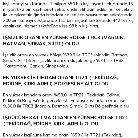
kişi sanayi sektöründe, 1 milyon 550 bin kişi inşaat sektöründe,15
milyon 872 bin kişi hizmet sektöründe istihdam edildi. Bir önceki yıl
ile karşılaştırıldığında istihdam edilenlerin sayısı tarım sektöründe
200 bin, sanayi sektöründe 113 bin, inşaat sektöründe 442 bin kişi
azalırken, hizmet sektöründe ise 98 bin kişi arttı.
İŞSİZLİK ORANI EN YÜKSEK BÖLGE TRC3 (MARDİN,
BATMAN, ŞIRNAK, SİİRT) OLDU
İşsizlik oranı en yüksek bölge %30,9 ile TRC3 (Mardin, Batman,
Şırnak, Siirt) iken, işsizlik oranı en düşük bölge %7,6 ile TR82
(Kastamonu, Çankırı, Sinop) oldu.
EN YÜKSEK İSTİHDAM ORANI TR21 (TEKİRDAĞ,
EDİRNE, KIRKLARELİ) BÖLGESİ'NE AİT OLDU
En yüksek istihdam oranı %53,0 ile TR21 (Tekirdağ, Edirne,
Kırklareli) Bölgesi'nde gerçekleşti. En düşük istihdam oranı ise
%30,0 ile TRC3 (Mardin, Batman, Şırnak, Siirt) Bölgesi'nde oldu.
İŞGÜCÜNE KATILMA ORANI EN YÜKSEK BÖLGE TR21
(TEKİRDAĞ, EDİRNE, KIRKLARELİ) OLDU
En yüksek işgücüne katılma oranı %59,6 ile TR21 (Tekirdağ,