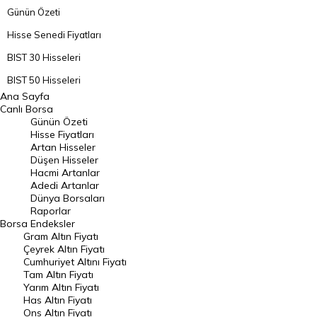
Günün Özeti
Hisse Senedi Fiyatları
BIST 30 Hisseleri
BIST 50 Hisseleri
Ana Sayfa
BIST 100 Hisseleri
Canlı Borsa
Günün Özeti
En Çok Artan Hisseler
Hisse Fiyatları
Artan Hisseler
En Çok Düşen Hisseler
Düşen Hisseler
Hacmi Artanlar
Hacmi Artanlar
Adedi Artanlar
Geçmiş Kapanışlar
Dünya Borsaları
Raporlar
Dünya Borsaları
Borsa
Endeksler
Gram Altın Fiyatı
Raporlar
Çeyrek Altın Fiyatı
Endeksler
Cumhuriyet Altını Fiyatı
Tam Altın Fiyatı
Yarım Altın Fiyatı
DÖVİZ
Has Altın Fiyatı
Ons Altın Fiyatı
Döviz Kuru