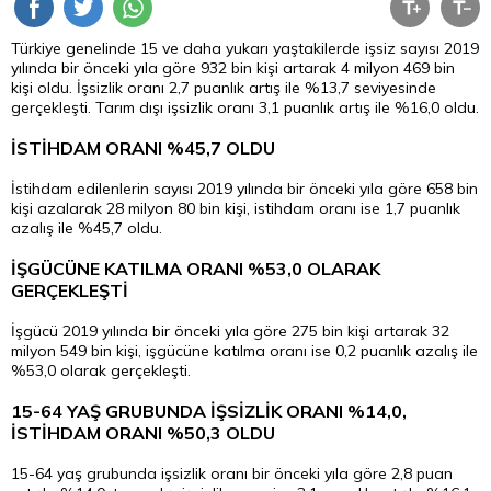
Türkiye genelinde 15 ve daha yukarı yaştakilerde işsiz sayısı 2019
yılında bir önceki yıla göre 932 bin kişi artarak 4 milyon 469 bin
kişi oldu. İşsizlik oranı 2,7 puanlık artış ile %13,7 seviyesinde
gerçekleşti. Tarım dışı işsizlik oranı 3,1 puanlık artış ile %16,0 oldu.
İSTİHDAM ORANI %45,7 OLDU
İstihdam edilenlerin sayısı 2019 yılında bir önceki yıla göre 658 bin
kişi azalarak 28 milyon 80 bin kişi, istihdam oranı ise 1,7 puanlık
azalış ile %45,7 oldu.
İŞGÜCÜNE KATILMA ORANI %53,0 OLARAK
GERÇEKLEŞTİ
İşgücü 2019 yılında bir önceki yıla göre 275 bin kişi artarak 32
milyon 549 bin kişi, işgücüne katılma oranı ise 0,2 puanlık azalış ile
%53,0 olarak gerçekleşti.
15-64 YAŞ GRUBUNDA İŞSİZLİK ORANI %14,0,
İSTİHDAM ORANI %50,3 OLDU
15-64 yaş grubunda işsizlik oranı bir önceki yıla göre 2,8 puan