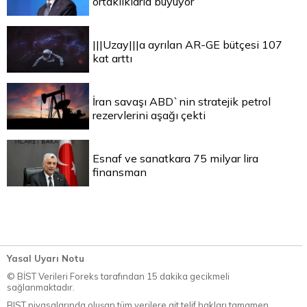
ortaklıklarla büyüyor
|||Uzay|||a ayrılan AR-GE bütçesi 107
kat arttı
İran savaşı ABD`nin stratejik petrol
rezervlerini aşağı çekti
Esnaf ve sanatkara 75 milyar lira
finansman
Yasal Uyarı Notu
© BİST Verileri Foreks tarafından 15 dakika gecikmeli
sağlanmaktadır.
BIST piyasalarında oluşan tüm verilere ait telif hakları tamamen