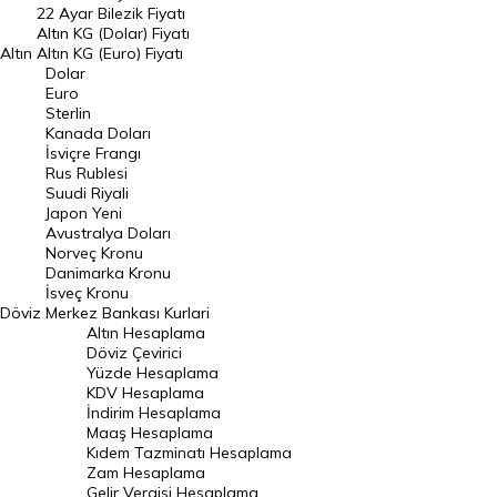
22 Ayar Bilezik Fiyatı
Dolar Kuru
Altın KG (Dolar) Fiyatı
Altın
Altın KG (Euro) Fiyatı
Euro Kuru
Dolar
Euro
Pound Kuru
Sterlin
Kanada Doları
Frank Kuru
İsviçre Frangı
Riyal Kuru
Rus Rublesi
Suudi Riyali
Avustralya Doları
Japon Yeni
Avustralya Doları
Danimarka Kronu Kuru
Norveç Kronu
Danimarka Kronu
Kanada Doları Kuru
İsveç Kronu
Döviz
Merkez Bankası Kurlari
Norveç Kronu Kuru
Altın Hesaplama
İsveç Kronu Kuru
Döviz Çevirici
Yüzde Hesaplama
Japon Yeni Kuru
KDV Hesaplama
İndirim Hesaplama
Serbest Piyasa Döviz Kurları
Maaş Hesaplama
Kıdem Tazminatı Hesaplama
Merkez Bankası Döviz Kurları
Zam Hesaplama
Gelir Vergisi Hesaplama