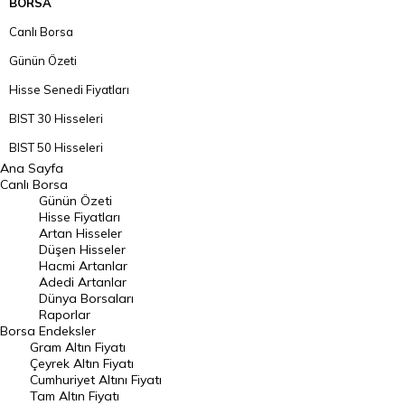
BORSA
Canlı Borsa
Günün Özeti
Hisse Senedi Fiyatları
BIST 30 Hisseleri
BIST 50 Hisseleri
Ana Sayfa
BIST 100 Hisseleri
Canlı Borsa
Günün Özeti
En Çok Artan Hisseler
Hisse Fiyatları
Artan Hisseler
En Çok Düşen Hisseler
Düşen Hisseler
Hacmi Artanlar
Hacmi Artanlar
Adedi Artanlar
Geçmiş Kapanışlar
Dünya Borsaları
Raporlar
Dünya Borsaları
Borsa
Endeksler
Gram Altın Fiyatı
Raporlar
Çeyrek Altın Fiyatı
Endeksler
Cumhuriyet Altını Fiyatı
Tam Altın Fiyatı