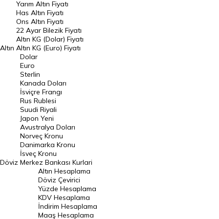
Yarım Altın Fiyatı
DÖVİZ
Has Altın Fiyatı
Ons Altın Fiyatı
Döviz Kuru
22 Ayar Bilezik Fiyatı
Dolar Kuru
Altın KG (Dolar) Fiyatı
Altın
Altın KG (Euro) Fiyatı
Euro Kuru
Dolar
Euro
Pound Kuru
Sterlin
Kanada Doları
Frank Kuru
İsviçre Frangı
Riyal Kuru
Rus Rublesi
Suudi Riyali
Avustralya Doları
Japon Yeni
Avustralya Doları
Danimarka Kronu Kuru
Norveç Kronu
Danimarka Kronu
Kanada Doları Kuru
İsveç Kronu
Döviz
Merkez Bankası Kurlari
Norveç Kronu Kuru
Altın Hesaplama
İsveç Kronu Kuru
Döviz Çevirici
Yüzde Hesaplama
Japon Yeni Kuru
KDV Hesaplama
İndirim Hesaplama
Serbest Piyasa Döviz Kurları
Maaş Hesaplama