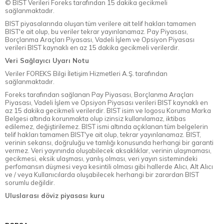
© BİST Verileri Foreks tarafından 15 dakika gecikmeli
sağlanmaktadır.
BIST piyasalarında oluşan tüm verilere ait telif hakları tamamen
BIST'e ait olup, bu veriler tekrar yayınlanamaz. Pay Piyasası,
Borçlanma Araçları Piyasası, Vadeli İşlem ve Opsiyon Piyasası
verileri BIST kaynaklı en az 15 dakika gecikmeli verilerdir.
Veri Sağlayıcı Uyarı Notu
Veriler FOREKS Bilgi İletişim Hizmetleri A.Ş. tarafından
sağlanmaktadır.
Foreks tarafından sağlanan Pay Piyasası, Borçlanma Araçları
Piyasası, Vadeli İşlem ve Opsiyon Piyasası verileri BIST kaynaklı en
az 15 dakika gecikmeli verilerdir. BIST isim ve logosu Koruma Marka
Belgesi altında korunmakta olup izinsiz kullanılamaz, iktibas
edilemez, değiştirilemez. BIST ismi altında açıklanan tüm belgelerin
telif hakları tamamen BIST'ye ait olup, tekrar yayınlanamaz. BIST,
verinin sekansı, doğruluğu ve tamlığı konusunda herhangi bir garanti
vermez. Veri yayınında oluşabilecek aksaklıklar, verinin ulaşmaması,
gecikmesi, eksik ulaşması, yanlış olması, veri yayın sistemindeki
perfomansın düşmesi veya kesintili olması gibi hallerde Alıcı, Alt Alıcı
ve / veya Kullanıcılarda oluşabilecek herhangi bir zarardan BIST
sorumlu değildir.
Uluslarası döviz piyasası kuru