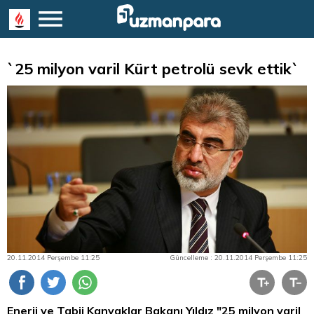
`25 milyon varil Kürt petrolü sevk ettik`
20.11.2014 Perşembe 11:25
Güncelleme : 20.11.2014 Perşembe 11:25
Enerji ve Tabii Kanyaklar Bakanı Yıldız "25 milyon varil