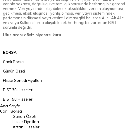
verinin sekansı, doğruluğu ve tamlığı konusunda herhangi bir garanti
vermez. Veri yayınında oluşabilecek aksaklıklar, verinin ulaşmaması,
gecikmesi, eksik ulaşması, yanlış olması, veri yayın sistemindeki
perfomansın düşmesi veya kesintili olması gibi hallerde Alıcı, Alt Alıcı
ve / veya Kullanıcılarda oluşabilecek herhangi bir zarardan BIST
sorumlu değildir.
Uluslarası döviz piyasası kuru
BORSA
Canlı Borsa
Günün Özeti
Hisse Senedi Fiyatları
BIST 30 Hisseleri
BIST 50 Hisseleri
Ana Sayfa
BIST 100 Hisseleri
Canlı Borsa
Günün Özeti
En Çok Artan Hisseler
Hisse Fiyatları
Artan Hisseler
En Çok Düşen Hisseler