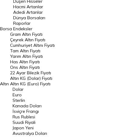
Düşen Hisseler
Hacmi Artanlar
Hacmi Artanlar
Adedi Artanlar
Geçmiş Kapanışlar
Dünya Borsaları
Raporlar
Dünya Borsaları
Borsa
Endeksler
Gram Altın Fiyatı
Raporlar
Çeyrek Altın Fiyatı
Endeksler
Cumhuriyet Altını Fiyatı
Tam Altın Fiyatı
Yarım Altın Fiyatı
DÖVİZ
Has Altın Fiyatı
Ons Altın Fiyatı
Döviz Kuru
22 Ayar Bilezik Fiyatı
Dolar Kuru
Altın KG (Dolar) Fiyatı
Altın
Altın KG (Euro) Fiyatı
Euro Kuru
Dolar
Euro
Pound Kuru
Sterlin
Kanada Doları
Frank Kuru
İsviçre Frangı
Riyal Kuru
Rus Rublesi
Suudi Riyali
Avustralya Doları
Japon Yeni
Avustralya Doları
Danimarka Kronu Kuru