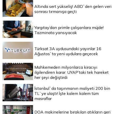
Altında sert yükseliş! ABD`den gelen veri
sonrası tırmanışa geçti
Yargıtay’dan primle çalışanlara müjde!
Tazminata yansıyacak
Türksat 3A uydusundaki yayınlar 16
Ağustos`ta yeni uydulara geçecek
Mahkemeden milyonlarca kiracıyı
ilgilendiren karar: UYAP’taki tek hareket
her şeyi değiştirdi
İstanbul`da taşınmanın maliyeti 200 bin
TL`ye ulaştı! İşte kalem kalem tüm
masraflar
DOA makinelerine bırakılan atıkların geri