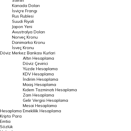
Sterlin
Kanada Doları
Frank Kuru
İsviçre Frangı
Riyal Kuru
Rus Rublesi
Suudi Riyali
Avustralya Doları
Japon Yeni
Avustralya Doları
Danimarka Kronu Kuru
Norveç Kronu
Danimarka Kronu
Kanada Doları Kuru
İsveç Kronu
Döviz
Merkez Bankası Kurlari
Norveç Kronu Kuru
Altın Hesaplama
İsveç Kronu Kuru
Döviz Çevirici
Yüzde Hesaplama
Japon Yeni Kuru
KDV Hesaplama
İndirim Hesaplama
Serbest Piyasa Döviz Kurları
Maaş Hesaplama
Kıdem Tazminatı Hesaplama
Merkez Bankası Döviz Kurları
Zam Hesaplama
Gelir Vergisi Hesaplama
ALTIN
Mesai Hesaplama
Hesaplama
Emeklilik Hesaplama
Altın Fiyatları
Kripto Para
Emtia
Gram Altın Fiyatı
Sözlük