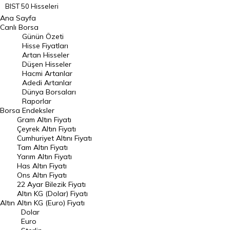
BIST 50 Hisseleri
Ana Sayfa
BIST 100 Hisseleri
Canlı Borsa
Günün Özeti
En Çok Artan Hisseler
Hisse Fiyatları
Artan Hisseler
En Çok Düşen Hisseler
Düşen Hisseler
Hacmi Artanlar
Hacmi Artanlar
Adedi Artanlar
Geçmiş Kapanışlar
Dünya Borsaları
Raporlar
Dünya Borsaları
Borsa
Endeksler
Gram Altın Fiyatı
Raporlar
Çeyrek Altın Fiyatı
Endeksler
Cumhuriyet Altını Fiyatı
Tam Altın Fiyatı
Yarım Altın Fiyatı
DÖVİZ
Has Altın Fiyatı
Ons Altın Fiyatı
Döviz Kuru
22 Ayar Bilezik Fiyatı
Dolar Kuru
Altın KG (Dolar) Fiyatı
Altın
Altın KG (Euro) Fiyatı
Euro Kuru
Dolar
Euro
Pound Kuru