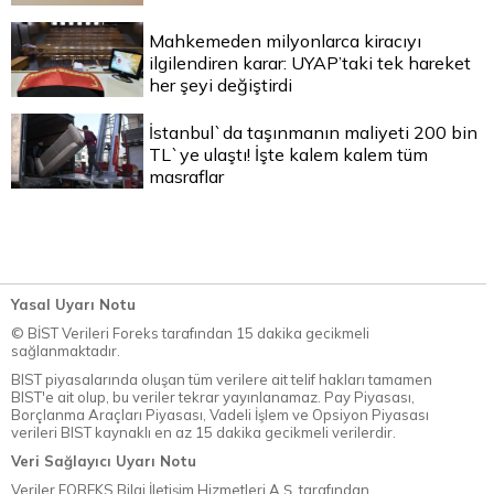
Mahkemeden milyonlarca kiracıyı
ilgilendiren karar: UYAP’taki tek hareket
her şeyi değiştirdi
İstanbul`da taşınmanın maliyeti 200 bin
TL`ye ulaştı! İşte kalem kalem tüm
masraflar
Yasal Uyarı Notu
© BİST Verileri Foreks tarafından 15 dakika gecikmeli
sağlanmaktadır.
BIST piyasalarında oluşan tüm verilere ait telif hakları tamamen
BIST'e ait olup, bu veriler tekrar yayınlanamaz. Pay Piyasası,
Borçlanma Araçları Piyasası, Vadeli İşlem ve Opsiyon Piyasası
verileri BIST kaynaklı en az 15 dakika gecikmeli verilerdir.
Veri Sağlayıcı Uyarı Notu
Veriler FOREKS Bilgi İletişim Hizmetleri A.Ş. tarafından