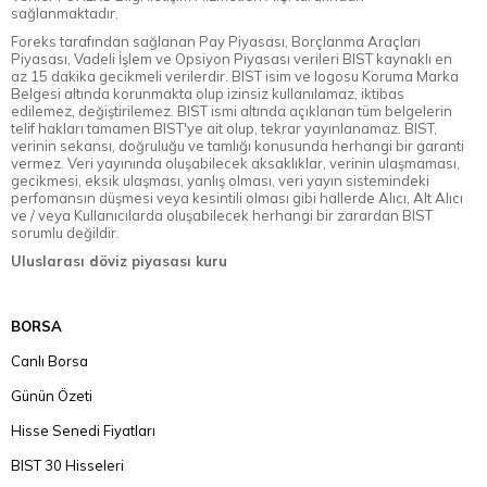
sağlanmaktadır.
Foreks tarafından sağlanan Pay Piyasası, Borçlanma Araçları
Piyasası, Vadeli İşlem ve Opsiyon Piyasası verileri BIST kaynaklı en
az 15 dakika gecikmeli verilerdir. BIST isim ve logosu Koruma Marka
Belgesi altında korunmakta olup izinsiz kullanılamaz, iktibas
edilemez, değiştirilemez. BIST ismi altında açıklanan tüm belgelerin
telif hakları tamamen BIST'ye ait olup, tekrar yayınlanamaz. BIST,
verinin sekansı, doğruluğu ve tamlığı konusunda herhangi bir garanti
vermez. Veri yayınında oluşabilecek aksaklıklar, verinin ulaşmaması,
gecikmesi, eksik ulaşması, yanlış olması, veri yayın sistemindeki
perfomansın düşmesi veya kesintili olması gibi hallerde Alıcı, Alt Alıcı
ve / veya Kullanıcılarda oluşabilecek herhangi bir zarardan BIST
sorumlu değildir.
Uluslarası döviz piyasası kuru
BORSA
Canlı Borsa
Günün Özeti
Hisse Senedi Fiyatları
BIST 30 Hisseleri