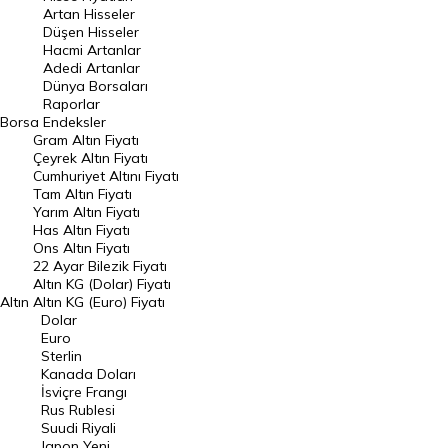
Artan Hisseler
En Çok Düşen Hisseler
Düşen Hisseler
Hacmi Artanlar
Hacmi Artanlar
Adedi Artanlar
Geçmiş Kapanışlar
Dünya Borsaları
Raporlar
Dünya Borsaları
Borsa
Endeksler
Gram Altın Fiyatı
Raporlar
Çeyrek Altın Fiyatı
Endeksler
Cumhuriyet Altını Fiyatı
Tam Altın Fiyatı
Yarım Altın Fiyatı
DÖVİZ
Has Altın Fiyatı
Ons Altın Fiyatı
Döviz Kuru
22 Ayar Bilezik Fiyatı
Dolar Kuru
Altın KG (Dolar) Fiyatı
Altın
Altın KG (Euro) Fiyatı
Euro Kuru
Dolar
Euro
Pound Kuru
Sterlin
Kanada Doları
Frank Kuru
İsviçre Frangı
Riyal Kuru
Rus Rublesi
Suudi Riyali
Avustralya Doları
Japon Yeni