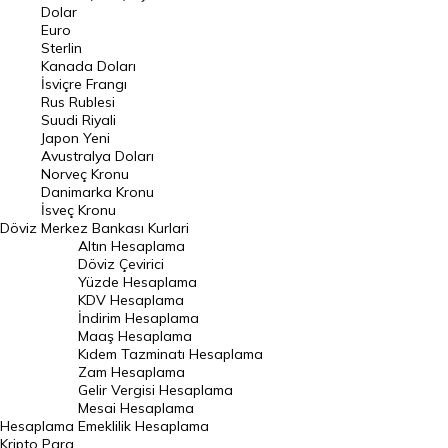
Euro Kuru
Dolar
Euro
Pound Kuru
Sterlin
Kanada Doları
Frank Kuru
İsviçre Frangı
Riyal Kuru
Rus Rublesi
Suudi Riyali
Avustralya Doları
Japon Yeni
Avustralya Doları
Danimarka Kronu Kuru
Norveç Kronu
Danimarka Kronu
Kanada Doları Kuru
İsveç Kronu
Döviz
Merkez Bankası Kurlari
Norveç Kronu Kuru
Altın Hesaplama
İsveç Kronu Kuru
Döviz Çevirici
Yüzde Hesaplama
Japon Yeni Kuru
KDV Hesaplama
İndirim Hesaplama
Serbest Piyasa Döviz Kurları
Maaş Hesaplama
Kıdem Tazminatı Hesaplama
Merkez Bankası Döviz Kurları
Zam Hesaplama
Gelir Vergisi Hesaplama
ALTIN
Mesai Hesaplama
Hesaplama
Emeklilik Hesaplama
Altın Fiyatları
Kripto Para