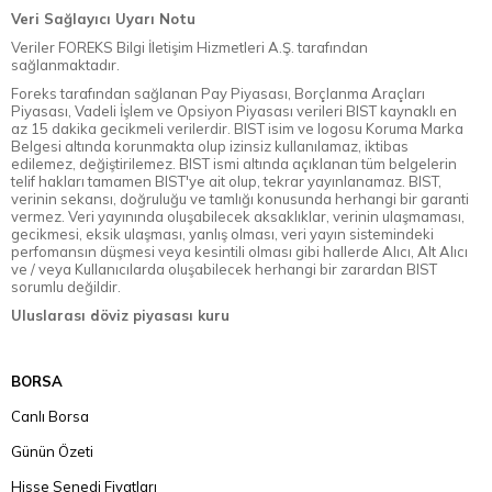
Veri Sağlayıcı Uyarı Notu
Veriler FOREKS Bilgi İletişim Hizmetleri A.Ş. tarafından
sağlanmaktadır.
Foreks tarafından sağlanan Pay Piyasası, Borçlanma Araçları
Piyasası, Vadeli İşlem ve Opsiyon Piyasası verileri BIST kaynaklı en
az 15 dakika gecikmeli verilerdir. BIST isim ve logosu Koruma Marka
Belgesi altında korunmakta olup izinsiz kullanılamaz, iktibas
edilemez, değiştirilemez. BIST ismi altında açıklanan tüm belgelerin
telif hakları tamamen BIST'ye ait olup, tekrar yayınlanamaz. BIST,
verinin sekansı, doğruluğu ve tamlığı konusunda herhangi bir garanti
vermez. Veri yayınında oluşabilecek aksaklıklar, verinin ulaşmaması,
gecikmesi, eksik ulaşması, yanlış olması, veri yayın sistemindeki
perfomansın düşmesi veya kesintili olması gibi hallerde Alıcı, Alt Alıcı
ve / veya Kullanıcılarda oluşabilecek herhangi bir zarardan BIST
sorumlu değildir.
Uluslarası döviz piyasası kuru
BORSA
Canlı Borsa
Günün Özeti
Hisse Senedi Fiyatları