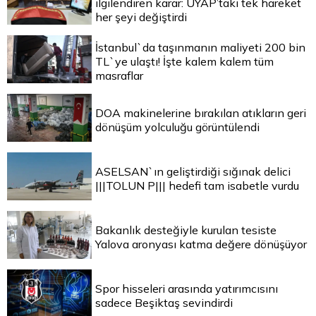
ilgilendiren karar: UYAP’taki tek hareket
her şeyi değiştirdi
İstanbul`da taşınmanın maliyeti 200 bin
TL`ye ulaştı! İşte kalem kalem tüm
masraflar
DOA makinelerine bırakılan atıkların geri
dönüşüm yolculuğu görüntülendi
ASELSAN`ın geliştirdiği sığınak delici
|||TOLUN P||| hedefi tam isabetle vurdu
Bakanlık desteğiyle kurulan tesiste
Yalova aronyası katma değere dönüşüyor
Spor hisseleri arasında yatırımcısını
sadece Beşiktaş sevindirdi