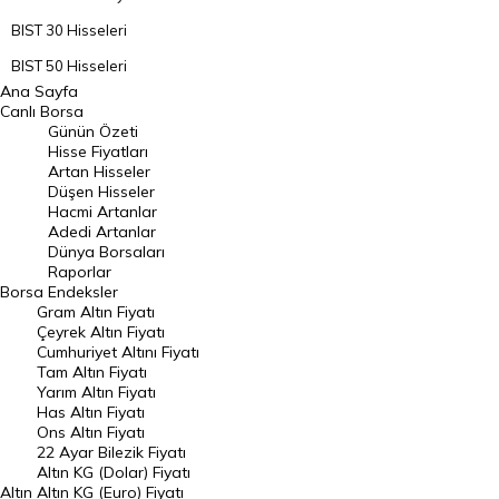
BIST 30 Hisseleri
BIST 50 Hisseleri
Ana Sayfa
BIST 100 Hisseleri
Canlı Borsa
Günün Özeti
En Çok Artan Hisseler
Hisse Fiyatları
Artan Hisseler
En Çok Düşen Hisseler
Düşen Hisseler
Hacmi Artanlar
Hacmi Artanlar
Adedi Artanlar
Geçmiş Kapanışlar
Dünya Borsaları
Raporlar
Dünya Borsaları
Borsa
Endeksler
Gram Altın Fiyatı
Raporlar
Çeyrek Altın Fiyatı
Endeksler
Cumhuriyet Altını Fiyatı
Tam Altın Fiyatı
Yarım Altın Fiyatı
DÖVİZ
Has Altın Fiyatı
Ons Altın Fiyatı
Döviz Kuru
22 Ayar Bilezik Fiyatı
Dolar Kuru
Altın KG (Dolar) Fiyatı
Altın
Altın KG (Euro) Fiyatı