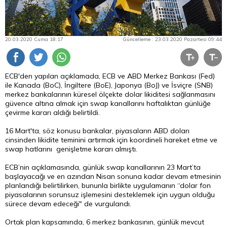
20.03.2020 Cuma 18:17
Güncelleme : 23.03.2020 Pazartesi 09:44
ECB'den yapılan açıklamada, ECB ve ABD Merkez Bankası (Fed)
ile Kanada (BoC), İngiltere (BoE), Japonya (BoJ) ve İsviçre (SNB)
merkez bankalarının küresel ölçekte dolar likiditesi sağlanmasını
güvence altına almak için swap kanallarını haftalıktan günlüğe
çevirme kararı aldığı belirtildi.
16 Mart'ta, söz konusu bankalar, piyasaların ABD doları
cinsinden likidite teminini artırmak için koordineli hareket etme ve
swap hatlarını genişletme kararı almıştı.
ECB’nin açıklamasında, günlük swap kanallarının 23 Mart’ta
başlayacağı ve en azından Nisan sonuna kadar devam etmesinin
planlandığı belirtilirken, bununla birlikte uygulamanın “dolar fon
piyasalarının sorunsuz işlemesini desteklemek için uygun olduğu
sürece devam edeceği" de vurgulandı.
Ortak plan kapsamında, 6 merkez bankasının, günlük mevcut