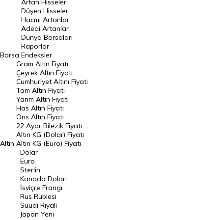
Artan Hisseler
En Çok Düşen Hisseler
Düşen Hisseler
Hacmi Artanlar
Hacmi Artanlar
Adedi Artanlar
Geçmiş Kapanışlar
Dünya Borsaları
Raporlar
Dünya Borsaları
Borsa
Endeksler
Gram Altın Fiyatı
Raporlar
Çeyrek Altın Fiyatı
Endeksler
Cumhuriyet Altını Fiyatı
Tam Altın Fiyatı
Yarım Altın Fiyatı
DÖVİZ
Has Altın Fiyatı
Ons Altın Fiyatı
Döviz Kuru
22 Ayar Bilezik Fiyatı
Dolar Kuru
Altın KG (Dolar) Fiyatı
Altın
Altın KG (Euro) Fiyatı
Euro Kuru
Dolar
Euro
Pound Kuru
Sterlin
Kanada Doları
Frank Kuru
İsviçre Frangı
Riyal Kuru
Rus Rublesi
Suudi Riyali
Avustralya Doları
Japon Yeni