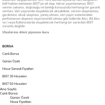
telif hakları tamamen BIST'ye ait olup, tekrar yayınlanamaz. BIST,
verinin sekansı, doğruluğu ve tamlığı konusunda herhangi bir garanti
vermez. Veri yayınında oluşabilecek aksaklıklar, verinin ulaşmaması,
gecikmesi, eksik ulaşması, yanlış olması, veri yayın sistemindeki
perfomansın düşmesi veya kesintili olması gibi hallerde Alıcı, Alt Alıcı
ve / veya Kullanıcılarda oluşabilecek herhangi bir zarardan BIST
sorumlu değildir.
Uluslarası döviz piyasası kuru
BORSA
Canlı Borsa
Günün Özeti
Hisse Senedi Fiyatları
BIST 30 Hisseleri
BIST 50 Hisseleri
Ana Sayfa
BIST 100 Hisseleri
Canlı Borsa
Günün Özeti
En Çok Artan Hisseler
Hisse Fiyatları