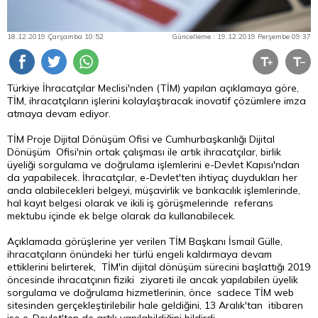
18.12.2019 Çarşamba 10:52
Güncelleme : 19.12.2019 Perşembe 09:37
Türkiye İhracatçılar Meclisi'nden (TİM) yapılan açıklamaya göre,
TİM, ihracatçıların işlerini kolaylaştıracak inovatif çözümlere imza
atmaya devam ediyor.
TİM Proje Dijital Dönüşüm Ofisi ve Cumhurbaşkanlığı Dijital
Dönüşüm Ofisi'nin ortak çalışması ile artık ihracatçılar, birlik
üyeliği sorgulama ve doğrulama işlemlerini e-Devlet Kapısı'ndan
da yapabilecek. İhracatçılar, e-Devlet'ten ihtiyaç duydukları her
anda alabilecekleri belgeyi, müşavirlik ve bankacılık işlemlerinde,
hal kayıt belgesi olarak ve ikili iş görüşmelerinde referans
mektubu içinde ek belge olarak da kullanabilecek.
Açıklamada görüşlerine yer verilen TİM Başkanı İsmail Gülle,
ihracatçıların önündeki her türlü engeli kaldırmaya devam
ettiklerini belirterek, TİM'in dijital dönüşüm sürecini başlattığı 2019
öncesinde ihracatçının fiziki ziyareti ile ancak yapılabilen üyelik
sorgulama ve doğrulama hizmetlerinin, önce sadece TİM web
sitesinden gerçekleştirilebilir hale geldiğini, 13 Aralık'tan itibaren