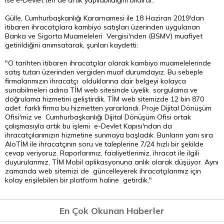
ise e-Devlet'ten de artık yapılabildiğini bildirdi.
Gülle, Cumhurbaşkanlığı Kararnamesi ile 18 Haziran 2019'dan
itibaren ihracatçılara kambiyo satışları üzerinden uygulanan
Banka ve Sigorta Muameleleri Vergisi'nden (BSMV) muafiyet
getirildiğini anımsatarak, şunları kaydetti:
"O tarihten itibaren ihracatçılar olarak kambiyo muamelelerinde
satış tutarı üzerinden vergiden muaf durumdayız. Bu sebeple
firmalarımızın ihracatçı olduklarına dair belgeyi kolayca
sunabilmeleri adına TİM web sitesinde üyelik sorgulama ve
doğrulama hizmetini geliştirdik. TİM web sitemizde 12 bin 870
adet farklı firma bu hizmetten yararlandı. Proje Dijital Dönüşüm
Ofisi'miz ve Cumhurbaşkanlığı Dijital Dönüşüm Ofisi ortak
çalışmasıyla artık bu işlemi e-Devlet Kapısı'ndan da
ihracatçılarımızın hizmetine sunmaya başladık. Bunların yanı sıra
AloTİM ile ihracatçının soru ve taleplerine 7/24 hızlı bir şekilde
cevap veriyoruz. Raporlarımız, faaliyetlerimiz, ihracat ile ilgili
duyurularımız, TİM Mobil aplikasyonuna anlık olarak düşüyor. Aynı
zamanda web sitemizi de güncelleyerek ihracatçılarımız için
kolay erişilebilen bir platform haline getirdik."
En Çok Okunan Haberler