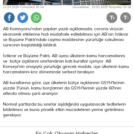
21.03.2020 Cumartesi 10:24
Güncelleme : 23.03.2020 Pazartesi 10:28
AB Komisyonu'ndan yapılan yazılı açıklamada, corona virüsün
ekonomik etkilerine hızlı müdahale edilebilmesi için AB’nin İstikrar
ve Büyüme Paktı'ndaki cayma maddesinin yürürlüğe sokulması
sürecinin başlatıldığı bildirdi.
İstikrar ve Büyüme Paktı, AB üyesi ülkelerin kamu harcamalarını
ve bütçe açıklarını sınırlandıran katı kurallar içeriyor. AB
Konseyi'nin onayıyla yürürlüğe girecek madde, üye ülkelerin kamu
harcamalarını kriz döneminde serbest bırakıyor.
AB kurallarına göre, üye ülkelerin bütçe açıklarının GSYH'lerinin
yüzde 3'ünün, kamu borçlarının da GSYH'lerinin yüzde 60'ının
altında olması şartı aranıyor.
Normal şartlarda bu sınırlar aşıldığında uygulanacak tedbirlerin
bildirilmesi ve buna yönelik etkin mücadelenin yerine getirilmesi
gerekiyor.
En Çok Okunan Haberler