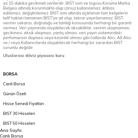
az 15 dakika gecikmeli verilerdir. BIST isim ve logosu Koruma Marka
Belgesi altında korunmakta olup izinsiz kullanılamaz, iktibas
edilemez, değiştirilemez. BIST ismi altında açıklanan tüm belgelerin
telif hakları tamamen BIST'ye ait olup, tekrar yayınlanamaz. BIST,
verinin sekansı, doğruluğu ve tamlığı konusunda herhangi bir garanti
vermez. Veri yayınında oluşabilecek aksaklıklar, verinin ulaşmaması,
gecikmesi, eksik ulaşması, yanlış olması, veri yayın sistemindeki
perfomansın düşmesi veya kesintili olması gibi hallerde Alıcı, Alt Alıcı
ve / veya Kullanıcılarda oluşabilecek herhangi bir zarardan BIST
sorumlu değildir.
Uluslarası döviz piyasası kuru
BORSA
Canlı Borsa
Günün Özeti
Hisse Senedi Fiyatları
BIST 30 Hisseleri
BIST 50 Hisseleri
Ana Sayfa
BIST 100 Hisseleri
Canlı Borsa