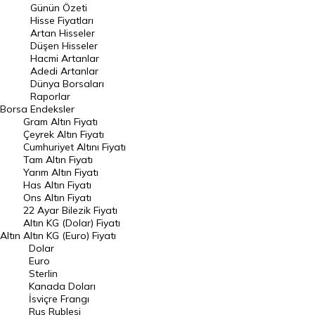
Günün Özeti
En Çok Artan Hisseler
Hisse Fiyatları
Artan Hisseler
En Çok Düşen Hisseler
Düşen Hisseler
Hacmi Artanlar
Hacmi Artanlar
Adedi Artanlar
Geçmiş Kapanışlar
Dünya Borsaları
Raporlar
Dünya Borsaları
Borsa
Endeksler
Gram Altın Fiyatı
Raporlar
Çeyrek Altın Fiyatı
Endeksler
Cumhuriyet Altını Fiyatı
Tam Altın Fiyatı
Yarım Altın Fiyatı
DÖVİZ
Has Altın Fiyatı
Ons Altın Fiyatı
Döviz Kuru
22 Ayar Bilezik Fiyatı
Dolar Kuru
Altın KG (Dolar) Fiyatı
Altın
Altın KG (Euro) Fiyatı
Euro Kuru
Dolar
Euro
Pound Kuru
Sterlin
Kanada Doları
Frank Kuru
İsviçre Frangı
Riyal Kuru
Rus Rublesi