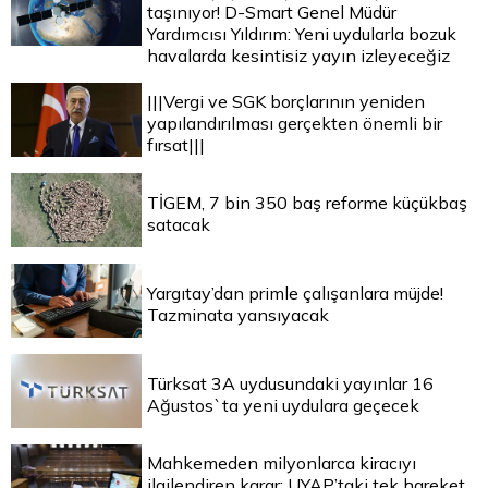
taşınıyor! D-Smart Genel Müdür
Yardımcısı Yıldırım: Yeni uydularla bozuk
havalarda kesintisiz yayın izleyeceğiz
|||Vergi ve SGK borçlarının yeniden
yapılandırılması gerçekten önemli bir
fırsat|||
TİGEM, 7 bin 350 baş reforme küçükbaş
satacak
Yargıtay’dan primle çalışanlara müjde!
Tazminata yansıyacak
Türksat 3A uydusundaki yayınlar 16
Ağustos`ta yeni uydulara geçecek
Mahkemeden milyonlarca kiracıyı
ilgilendiren karar: UYAP’taki tek hareket