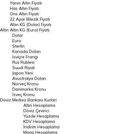
Yarım Altın Fiyatı
DÖVİZ
Has Altın Fiyatı
Ons Altın Fiyatı
Döviz Kuru
22 Ayar Bilezik Fiyatı
Dolar Kuru
Altın KG (Dolar) Fiyatı
Altın
Altın KG (Euro) Fiyatı
Euro Kuru
Dolar
Euro
Pound Kuru
Sterlin
Kanada Doları
Frank Kuru
İsviçre Frangı
Riyal Kuru
Rus Rublesi
Suudi Riyali
Avustralya Doları
Japon Yeni
Avustralya Doları
Danimarka Kronu Kuru
Norveç Kronu
Danimarka Kronu
Kanada Doları Kuru
İsveç Kronu
Döviz
Merkez Bankası Kurlari
Norveç Kronu Kuru
Altın Hesaplama
İsveç Kronu Kuru
Döviz Çevirici
Yüzde Hesaplama
Japon Yeni Kuru
KDV Hesaplama
İndirim Hesaplama
Serbest Piyasa Döviz Kurları
Maaş Hesaplama