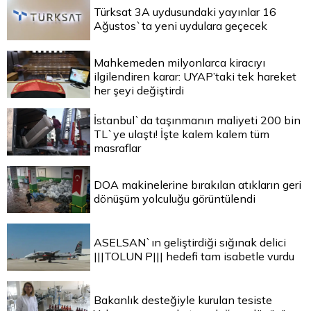
Türksat 3A uydusundaki yayınlar 16
Ağustos`ta yeni uydulara geçecek
Mahkemeden milyonlarca kiracıyı
ilgilendiren karar: UYAP’taki tek hareket
her şeyi değiştirdi
İstanbul`da taşınmanın maliyeti 200 bin
TL`ye ulaştı! İşte kalem kalem tüm
masraflar
DOA makinelerine bırakılan atıkların geri
dönüşüm yolculuğu görüntülendi
ASELSAN`ın geliştirdiği sığınak delici
|||TOLUN P||| hedefi tam isabetle vurdu
Bakanlık desteğiyle kurulan tesiste