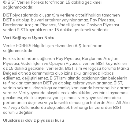
© BİST Verileri Foreks tarafından 15 dakika gecikmeli
sağlanmaktadır.
BIST piyasalarında oluşan tüm verilere ait telif hakları tamamen
BIST'e ait olup, bu veriler tekrar yayınlanamaz. Pay Piyasası,
Borçlanma Araçları Piyasası, Vadeli İşlem ve Opsiyon Piyasası
verileri BIST kaynaklı en az 15 dakika gecikmeli verilerdir.
Veri Sağlayıcı Uyarı Notu
Veriler FOREKS Bilgi İletişim Hizmetleri A.Ş. tarafından
sağlanmaktadır.
Foreks tarafından sağlanan Pay Piyasası, Borçlanma Araçları
Piyasası, Vadeli İşlem ve Opsiyon Piyasası verileri BIST kaynaklı en
az 15 dakika gecikmeli verilerdir. BIST isim ve logosu Koruma Marka
Belgesi altında korunmakta olup izinsiz kullanılamaz, iktibas
edilemez, değiştirilemez. BIST ismi altında açıklanan tüm belgelerin
telif hakları tamamen BIST'ye ait olup, tekrar yayınlanamaz. BIST,
verinin sekansı, doğruluğu ve tamlığı konusunda herhangi bir garanti
vermez. Veri yayınında oluşabilecek aksaklıklar, verinin ulaşmaması,
gecikmesi, eksik ulaşması, yanlış olması, veri yayın sistemindeki
perfomansın düşmesi veya kesintili olması gibi hallerde Alıcı, Alt Alıcı
ve / veya Kullanıcılarda oluşabilecek herhangi bir zarardan BIST
sorumlu değildir.
Uluslarası döviz piyasası kuru