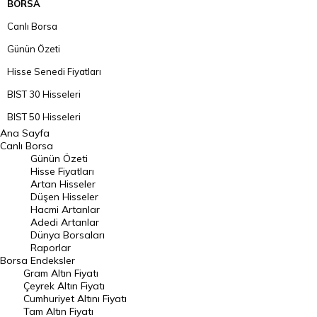
BORSA
Canlı Borsa
Günün Özeti
Hisse Senedi Fiyatları
BIST 30 Hisseleri
BIST 50 Hisseleri
Ana Sayfa
BIST 100 Hisseleri
Canlı Borsa
Günün Özeti
En Çok Artan Hisseler
Hisse Fiyatları
Artan Hisseler
En Çok Düşen Hisseler
Düşen Hisseler
Hacmi Artanlar
Hacmi Artanlar
Adedi Artanlar
Geçmiş Kapanışlar
Dünya Borsaları
Raporlar
Dünya Borsaları
Borsa
Endeksler
Gram Altın Fiyatı
Raporlar
Çeyrek Altın Fiyatı
Endeksler
Cumhuriyet Altını Fiyatı
Tam Altın Fiyatı