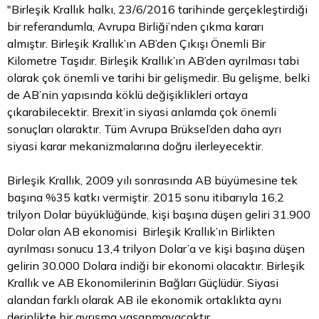
"Birleşik Krallık halkı, 23/6/2016 tarihinde gerçekleştirdiği
bir referandumla, Avrupa Birliği’nden çıkma kararı
almıştır. Birleşik Krallık’ın AB’den Çıkışı Önemli Bir
Kilometre Taşıdır. Birleşik Krallık’ın AB’den ayrılması tabi
olarak çok önemli ve tarihi bir gelişmedir. Bu gelişme, belki
de AB’nin yapısında köklü değişiklikleri ortaya
çıkarabilecektir. Brexit’in siyasi anlamda çok önemli
sonuçları olaraktır. Tüm Avrupa Brüksel’den daha ayrı
siyasi karar mekanizmalarına doğru ilerleyecektir.
Birleşik Krallık, 2009 yılı sonrasında AB büyümesine tek
başına %35 katkı vermiştir. 2015 sonu itibarıyla 16,2
trilyon
Dolar
büyüklüğünde, kişi başına düşen geliri 31.900
Dolar olan AB ekonomisi Birleşik Krallık’ın Birlikten
ayrılması sonucu 13,4 trilyon Dolar’a ve kişi başına düşen
gelirin 30.000 Dolara indiği bir ekonomi olacaktır. Birleşik
Krallık ve AB Ekonomilerinin Bağları Güçlüdür. Siyasi
alandan farklı olarak AB ile ekonomik ortaklıkta aynı
derinlikte bir ayrışma yaşanmayacaktır.