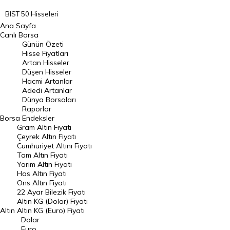
BIST 50 Hisseleri
Ana Sayfa
BIST 100 Hisseleri
Canlı Borsa
Günün Özeti
En Çok Artan Hisseler
Hisse Fiyatları
Artan Hisseler
En Çok Düşen Hisseler
Düşen Hisseler
Hacmi Artanlar
Hacmi Artanlar
Adedi Artanlar
Geçmiş Kapanışlar
Dünya Borsaları
Raporlar
Dünya Borsaları
Borsa
Endeksler
Gram Altın Fiyatı
Raporlar
Çeyrek Altın Fiyatı
Endeksler
Cumhuriyet Altını Fiyatı
Tam Altın Fiyatı
Yarım Altın Fiyatı
DÖVİZ
Has Altın Fiyatı
Ons Altın Fiyatı
Döviz Kuru
22 Ayar Bilezik Fiyatı
Dolar Kuru
Altın KG (Dolar) Fiyatı
Altın
Altın KG (Euro) Fiyatı
Euro Kuru
Dolar
Euro