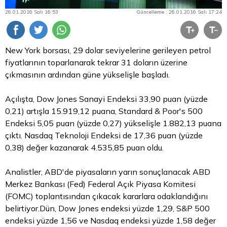
26.01.2016 Salı 16:53
Güncelleme : 26.01.2016 Salı 17:24
New York borsası, 29
dolar
seviyelerine gerileyen petrol
fiyatlarının toparlanarak tekrar 31 doların üzerine
çıkmasının ardından güne yükselişle başladı.
Açılışta, Dow Jones Sanayi Endeksi 33,90 puan (yüzde
0,21) artışla 15.919,12 puana, Standard & Poor's 500
Endeksi 5,05 puan (yüzde 0,27) yükselişle 1.882,13 puana
çıktı. Nasdaq Teknoloji Endeksi de 17,36 puan (yüzde
0,38) değer kazanarak 4.535,85 puan oldu.
Analistler, ABD'de piyasaların yarın sonuçlanacak ABD
Merkez Bankası (Fed) Federal Açık Piyasa Komitesi
(FOMC) toplantısından çıkacak kararlara odaklandığını
belirtiyor.Dün, Dow Jones endeksi yüzde 1,29, S&P 500
endeksi yüzde 1,56 ve Nasdaq endeksi yüzde 1,58 değer