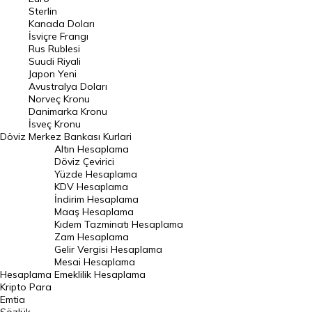
Pound Kuru
Sterlin
Kanada Doları
Frank Kuru
İsviçre Frangı
Riyal Kuru
Rus Rublesi
Suudi Riyali
Avustralya Doları
Japon Yeni
Avustralya Doları
Danimarka Kronu Kuru
Norveç Kronu
Danimarka Kronu
Kanada Doları Kuru
İsveç Kronu
Döviz
Merkez Bankası Kurlari
Norveç Kronu Kuru
Altın Hesaplama
İsveç Kronu Kuru
Döviz Çevirici
Yüzde Hesaplama
Japon Yeni Kuru
KDV Hesaplama
İndirim Hesaplama
Serbest Piyasa Döviz Kurları
Maaş Hesaplama
Kıdem Tazminatı Hesaplama
Merkez Bankası Döviz Kurları
Zam Hesaplama
Gelir Vergisi Hesaplama
ALTIN
Mesai Hesaplama
Hesaplama
Emeklilik Hesaplama
Altın Fiyatları
Kripto Para
Emtia
Gram Altın Fiyatı