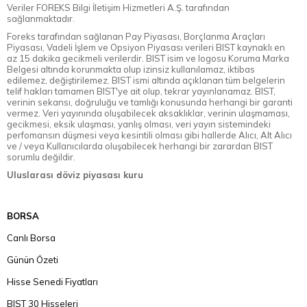
Veriler FOREKS Bilgi İletişim Hizmetleri A.Ş. tarafından
sağlanmaktadır.
Foreks tarafından sağlanan Pay Piyasası, Borçlanma Araçları
Piyasası, Vadeli İşlem ve Opsiyon Piyasası verileri BIST kaynaklı en
az 15 dakika gecikmeli verilerdir. BIST isim ve logosu Koruma Marka
Belgesi altında korunmakta olup izinsiz kullanılamaz, iktibas
edilemez, değiştirilemez. BIST ismi altında açıklanan tüm belgelerin
telif hakları tamamen BIST'ye ait olup, tekrar yayınlanamaz. BIST,
verinin sekansı, doğruluğu ve tamlığı konusunda herhangi bir garanti
vermez. Veri yayınında oluşabilecek aksaklıklar, verinin ulaşmaması,
gecikmesi, eksik ulaşması, yanlış olması, veri yayın sistemindeki
perfomansın düşmesi veya kesintili olması gibi hallerde Alıcı, Alt Alıcı
ve / veya Kullanıcılarda oluşabilecek herhangi bir zarardan BIST
sorumlu değildir.
Uluslarası döviz piyasası kuru
BORSA
Canlı Borsa
Günün Özeti
Hisse Senedi Fiyatları
BIST 30 Hisseleri