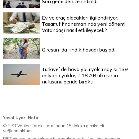
Son gemi denize indirildi
Ev ve araç alacakları ilgilendiriyor:
Tasarruf finansmanında yeni dönem!
Vatandaşı nasıl etkileyecek?
Giresun`da fındık hasadı başladı
Türkiye`de hava yolu yolcu sayısı 139
milyona yaklaştı! 18 AB ülkesinin
nüfusunu geride bıraktı
Yasal Uyarı Notu
© BİST Verileri Foreks tarafından 15 dakika gecikmeli
sağlanmaktadır.
BIST piyasalarında oluşan tüm verilere ait telif hakları tamamen