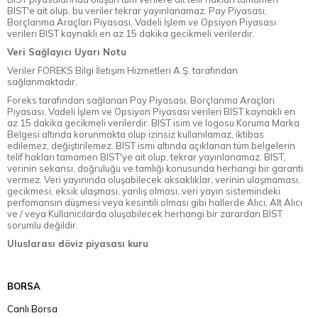
BIST'e ait olup, bu veriler tekrar yayınlanamaz. Pay Piyasası,
Borçlanma Araçları Piyasası, Vadeli İşlem ve Opsiyon Piyasası
verileri BIST kaynaklı en az 15 dakika gecikmeli verilerdir.
Veri Sağlayıcı Uyarı Notu
Veriler FOREKS Bilgi İletişim Hizmetleri A.Ş. tarafından
sağlanmaktadır.
Foreks tarafından sağlanan Pay Piyasası, Borçlanma Araçları
Piyasası, Vadeli İşlem ve Opsiyon Piyasası verileri BIST kaynaklı en
az 15 dakika gecikmeli verilerdir. BIST isim ve logosu Koruma Marka
Belgesi altında korunmakta olup izinsiz kullanılamaz, iktibas
edilemez, değiştirilemez. BIST ismi altında açıklanan tüm belgelerin
telif hakları tamamen BIST'ye ait olup, tekrar yayınlanamaz. BIST,
verinin sekansı, doğruluğu ve tamlığı konusunda herhangi bir garanti
vermez. Veri yayınında oluşabilecek aksaklıklar, verinin ulaşmaması,
gecikmesi, eksik ulaşması, yanlış olması, veri yayın sistemindeki
perfomansın düşmesi veya kesintili olması gibi hallerde Alıcı, Alt Alıcı
ve / veya Kullanıcılarda oluşabilecek herhangi bir zarardan BIST
sorumlu değildir.
Uluslarası döviz piyasası kuru
BORSA
Canlı Borsa