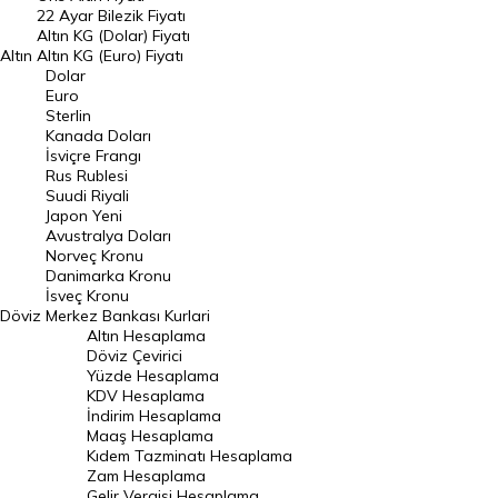
22 Ayar Bilezik Fiyatı
Dolar Kuru
Altın KG (Dolar) Fiyatı
Altın
Altın KG (Euro) Fiyatı
Euro Kuru
Dolar
Euro
Pound Kuru
Sterlin
Kanada Doları
Frank Kuru
İsviçre Frangı
Riyal Kuru
Rus Rublesi
Suudi Riyali
Avustralya Doları
Japon Yeni
Avustralya Doları
Danimarka Kronu Kuru
Norveç Kronu
Danimarka Kronu
Kanada Doları Kuru
İsveç Kronu
Döviz
Merkez Bankası Kurlari
Norveç Kronu Kuru
Altın Hesaplama
İsveç Kronu Kuru
Döviz Çevirici
Yüzde Hesaplama
Japon Yeni Kuru
KDV Hesaplama
İndirim Hesaplama
Serbest Piyasa Döviz Kurları
Maaş Hesaplama
Kıdem Tazminatı Hesaplama
Merkez Bankası Döviz Kurları
Zam Hesaplama
Gelir Vergisi Hesaplama