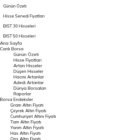
Günün Özeti
Hisse Senedi Fiyatları
BIST 30 Hisseleri
BIST 50 Hisseleri
Ana Sayfa
BIST 100 Hisseleri
Canlı Borsa
Günün Özeti
En Çok Artan Hisseler
Hisse Fiyatları
Artan Hisseler
En Çok Düşen Hisseler
Düşen Hisseler
Hacmi Artanlar
Hacmi Artanlar
Adedi Artanlar
Geçmiş Kapanışlar
Dünya Borsaları
Raporlar
Dünya Borsaları
Borsa
Endeksler
Gram Altın Fiyatı
Raporlar
Çeyrek Altın Fiyatı
Endeksler
Cumhuriyet Altını Fiyatı
Tam Altın Fiyatı
Yarım Altın Fiyatı
DÖVİZ
Has Altın Fiyatı
Ons Altın Fiyatı
Döviz Kuru