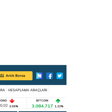
ARA
HESAPLAMA ARAÇLARI
BONO
BITCOIN
0,02
3.084.717
0,00%
1,22%