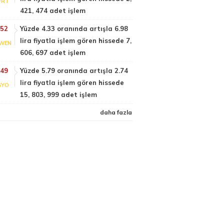
FRT
421, 474 adet işlem
:52
Yüzde 4.33 oranında artışla 6.98
lira fiyatla işlem gören hissede 7,
WEN
606, 697 adet işlem
:49
Yüzde 5.79 oranında artışla 2.74
lira fiyatla işlem gören hissede
GYO
15, 803, 999 adet işlem
daha fazla