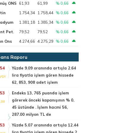
müş ONS
61,93
61,99
% 0,66
tin
1.754,34
1.758,44
% 0,66
ladyum
1.381,18
1.385,34
% 0,66
nt Pet.
79,52
79,52
% 0,66
ın Ons
4.274,66
4.275,29
% 0,66
ans Raporu
:54
Yüzde 9.09 oranında artışla 2.64
lira fiyatla işlem gören hissede
VGY
62, 853, 908 adet işlem
:53
Endeks 13, 765 puanda işlem
görerek önceki kapanışının % 0,
100
45 üstünde . İşlem hacmi 56,
287.00 milyon TL de
:53
Yüzde 5.07 oranında artışla 12.44
lira fiyatla işlem gören hissede 2,