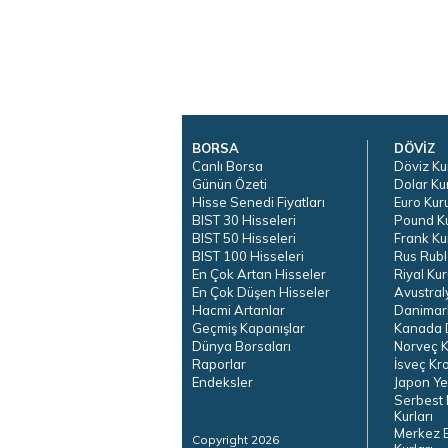
BORSA
DÖVİZ
Canlı Borsa
Döviz Ku
Günün Özeti
Dolar Ku
Hisse Senedi Fiyatları
Euro Kur
BIST 30 Hisseleri
Pound K
BIST 50 Hisseleri
Frank Ku
BIST 100 Hisseleri
Rus Rubl
En Çok Artan Hisseler
Riyal Kur
En Çok Düşen Hisseler
Avustral
Hacmi Artanlar
Danimar
Geçmiş Kapanışlar
Kanada D
Dünya Borsaları
Norveç K
Raporlar
İsveç Kr
Endeksler
Japon Ye
Serbest 
Kurları
Merkez 
Copyright 2026