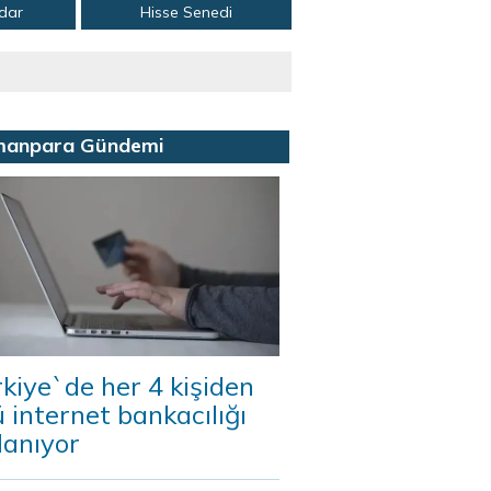
adar
Hisse Senedi
manpara Gündemi
kiye`de her 4 kişiden
 internet bankacılığı
lanıyor