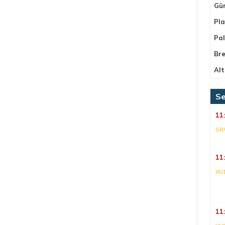
Gü
Pla
Pa
Bre
Alt
Se
11
SR
11
XU
11