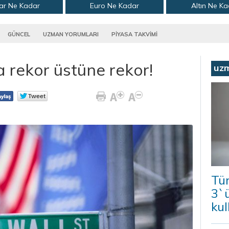
ar Ne Kadar
Euro Ne Kadar
Altın Ne K
GÜNCEL
UZMAN YORUMLARI
PİYASA TAKVİMİ
 rekor üstüne rekor!
uz
Tür
3`ü
kul