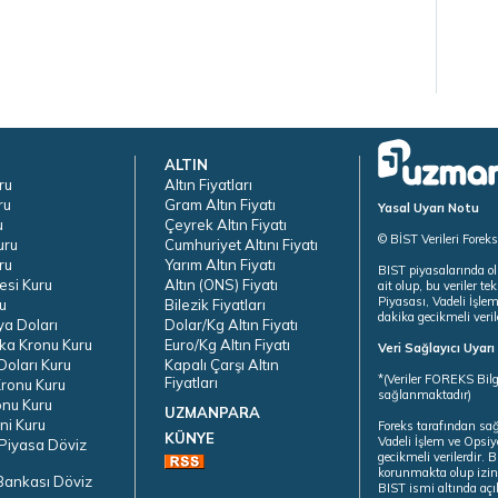
ALTIN
ru
Altın Fiyatları
ru
Gram Altın Fiyatı
Yasal Uyarı Notu
u
Çeyrek Altın Fiyatı
© BİST Verileri Forek
uru
Cumhuriyet Altını Fiyatı
ru
Yarım Altın Fiyatı
BIST piyasalarında ol
esi Kuru
Altın (ONS) Fiyatı
ait olup, bu veriler 
Piyasası, Vadeli İşle
u
Bilezik Fiyatları
dakika gecikmeli veril
ya Doları
Dolar/Kg Altın Fiyatı
ka Kronu Kuru
Euro/Kg Altın Fiyatı
Veri Sağlayıcı Uyar
oları Kuru
Kapalı Çarşı Altın
*(Veriler FOREKS Bilg
Fiyatları
ronu Kuru
sağlanmaktadır)
onu Kuru
UZMANPARA
ni Kuru
Foreks tarafından sa
KÜNYE
Vadeli İşlem ve Opsiy
Piyasa Döviz
gecikmeli verilerdir.
korunmakta olup izins
Bankası Döviz
BIST ismi altında açı