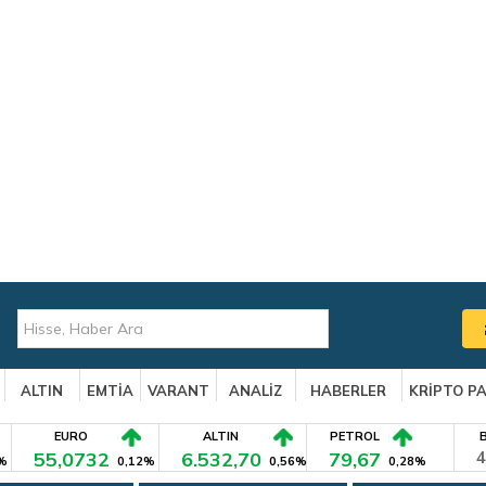
ALTIN
EMTİA
VARANT
ANALİZ
HABERLER
KRİPTO P
EURO
ALTIN
PETROL
55,0732
6.532,70
79,67
4
%
0,12%
0,56%
0,28%