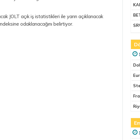
KA
BE
cak JOLT açık iş istatistikleri ile yarın açıklanacak
ndeksine odaklanacağını belirtiyor.
SR
Dö
Do
Eu
Ste
Fr
Riy
Em