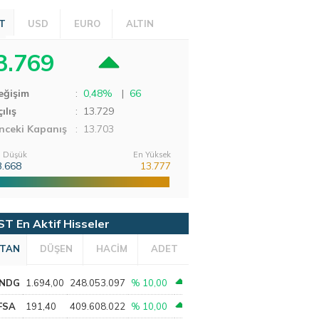
T
USD
EURO
ALTIN
3.769
eğişim
:
0,48%
|
66
ılış
:
13.729
nceki Kapanış
: 13.703
 Düşük
En Yüksek
3.668
13.777
ST En Aktif Hisseler
TAN
DÜŞEN
HACİM
ADET
NDG
1.694,00
248.053.097
% 10,00
FSA
191,40
409.608.022
% 10,00