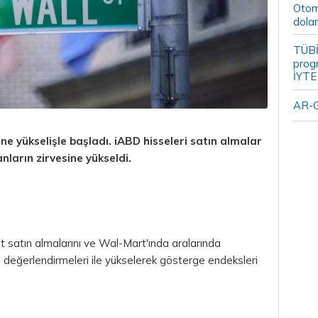
Otomo
dolar
TÜBİ
prog
İYTE
AR-G
e yükselişle başladı. iABD hisseleri satın almalar
nların zirvesine yükseldi.
et satın almalarını ve Wal-Mart'ında aralarında
rı değerlendirmeleri ile yükselerek gösterge endeksleri