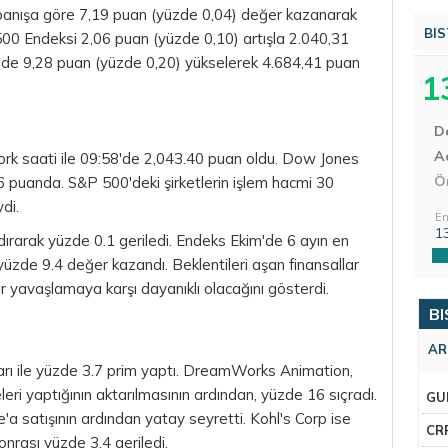
panışa göre 7,19 puan (yüzde 0,04) değer kazanarak
BIS
00 Endeksi 2,06 puan (yüzde 0,10) artışla 2.040,31
i de 9,28 puan (yüzde 0,20) yükselerek 4.684,41 puan
1
D
Aç
k saati ile 09:58'de 2,043.40 puan oldu. Dow Jones
Ö
6 puanda. S&P 500'deki şirketlerin işlem hacmi 30
di.
En
1
dırarak yüzde 0.1 geriledi. Endeks Ekim'de 6 ayın en
üzde 9.4 değer kazandı. Beklentileri aşan finansallar
r yavaşlamaya karşı dayanıklı olacağını gösterdi.
BI
AR
arı ile yüzde 3.7 prim yaptı. DreamWorks Animation,
eri yaptığının aktarılmasının ardından, yüzde 16 sıçradı.
GU
'a satışının ardından yatay seyretti. Kohl's Corp ise
CR
onrası yüzde 3.4 geriledi.