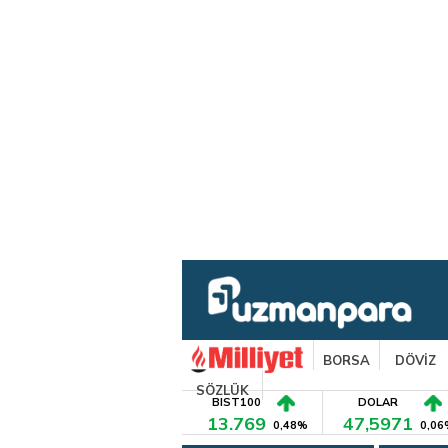
BORSA
DÖVİZ
SÖZLÜK
BIST100
DOLAR
13.769
47,5971
0,48%
0,06