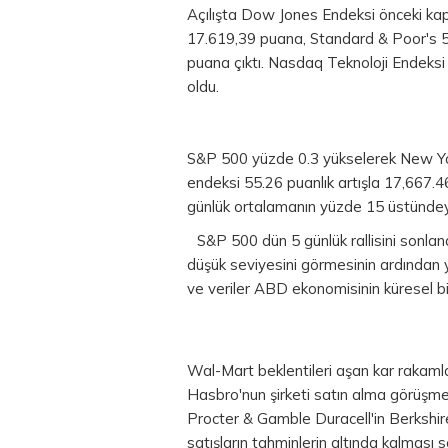
Açılışta Dow Jones Endeksi önceki ka
17.619,39 puana, Standard & Poor's 5
puana çıktı. Nasdaq Teknoloji Endeks
oldu.
S&P 500 yüzde 0.3 yükselerek New Yor
endeksi 55.26 puanlık artışla 17,667.4
günlük ortalamanın yüzde 15 üstündey
S&P 500 dün 5 günlük rallisini sonlan
düşük seviyesini görmesinin ardından y
ve veriler ABD ekonomisinin küresel bi
Wal-Mart beklentileri aşan kar rakaml
Hasbro'nun şirketi satın alma görüşmel
Procter & Gamble Duracell'in Berkshire
satışların tahminlerin altında kalması s