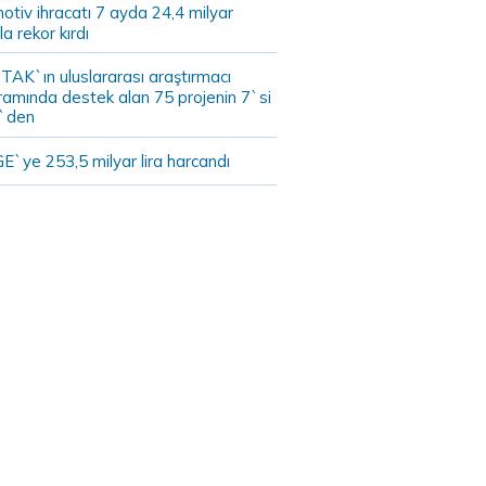
tiv ihracatı 7 ayda 24,4 milyar
la rekor kırdı
TAK`ın uluslararası araştırmacı
ramında destek alan 75 projenin 7`si
`den
E`ye 253,5 milyar lira harcandı