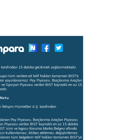
s tarafından 15 dakika gecikmeli sağlanmaktadır.
uşan tüm verilere ait telif hakları tamamen BIST'e
tekrar yayınlanamaz. Pay Piyasası, Borçlanma Araçları
m ve Opsiyon Piyasası verileri BIST kaynaklı en az 15
erdir.
ı Notu
i İletişim Hizmetleri A.Ş. tarafından
ğlanan Pay Piyasası, Borçlanma Araçları Piyasası,
on Piyasası verileri BIST kaynaklı en az 15 dakika
 BIST isim ve logosu Koruma Marka Belgesi altında
iz kullanılamaz, iktibas edilemez, değiştirilemez.
klanan tüm belgelerin telif hakları tamamen BIST'ye