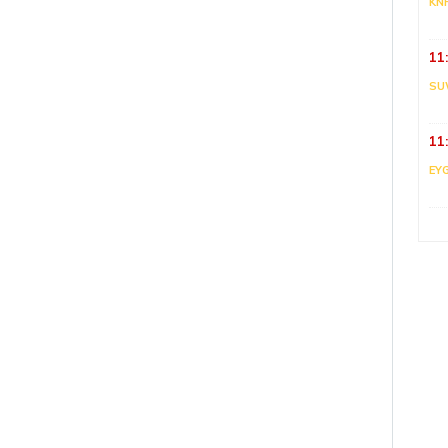
KN
11
SU
11
EY