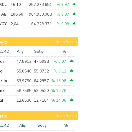
RCL
46,10
257.273.681
% 9,97
TAE
108,60
904.933.008
% 9,97
VGY
2,64
164.228.371
% 9,09
viz
daha fazla
11:42
Alış
Satış
%
lar
47,5912
47,5998
% 0,07
ro
55,0640
55,0732
% 0,12
rlin
63,9750
64,2957
% 13,98
ank
58,7585
59,0530
% 12,78
al
12,6530
12,7164
% 14,36
tia
daha fazla
11:42
Alış
Satış
%